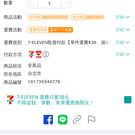
數量
商品活動
折扣碼
滿30000享95折
折扣碼
滿800折60
運費活動
運費抵用券
週末7-11免運
運費規則
7-ELEVEN取貨付款【單件運費$38、滿5件
或消費滿$1298免運費】、7-ELEVEN取貨
付款方式
不付款【免運費】、萊爾富取貨付款【單件
運費$60、滿5件或消費滿$1298免運
全新品
商品狀況
費】、宅配/貨運【單件運費$120、滿5件
台北市
所在地區
或消費滿$1598免運費】
101739344778
商品編號
7-ELEVEN 運費只要
38
元
不限金額、筆數，筆筆優惠無限次！