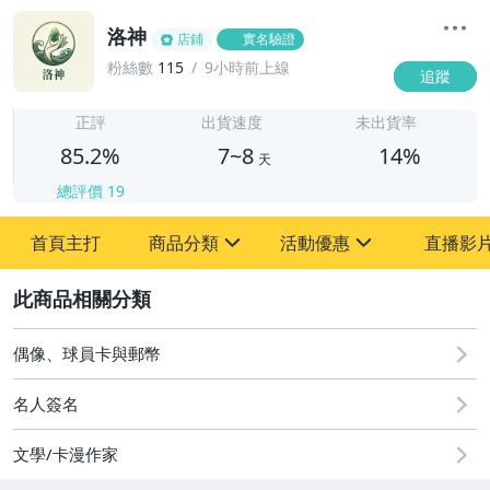
洛神
店鋪
實名驗證
粉絲數
115
9小時前上線
追蹤
7
正評
出貨速度
未出貨率
85.2%
7~8
14%
天
總評價
19
首頁主打
商品分類
活動優惠
直播影
sign
sign
2
其它
[全店] 618購物節
[全店] 粉絲專享
偶像、球員卡與郵幣
名人簽名
文學/卡漫作家