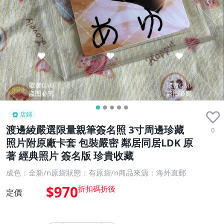
店鋪
渡邊綾嚴選限量親筆簽名照 3寸周邊珍藏
0
照片附原廠卡套 包裝嚴密 鄰居同居LDK 原
著 經典照片 簽名版 珍貴收藏
成色：全新/n原袋狀態：有原袋/n商品來源：海外直郵
$970
定價