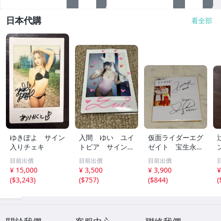
日本代購
看全部
ゆきぽよ サイン
入間 ゆい ユイ
仮面ライダーエグ
入りチェキ
トピア サイン
ゼイト 宝生永夢
チェキ
/ 仮面ライダーエ
目前出價
目前出價
目前出價
グゼイド - 飯島寛
¥ 15,000
¥ 3,500
¥ 3,900
¥
騎 仮野明日那 /
(
$3,243
)
(
$757
)
(
$844
)
(
ポッピーピポパポ
/ 松田るか 直筆
サイン入色紙