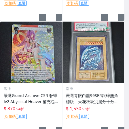
WS黑白雙翼約會大作戰復刻卡
的異世界生活 WS黑白雙翼 SP
折扣碼
直購
折扣碼
直購
狂三 白女王 PSA10
雷姆 卡片浮雕設計 局部閃耀折
光
洛神
洛神
嚴選Grand Archive CSR 貂蟬
嚴選青眼白龍99SER銀碎無角
lv2 Abysssal Heaven補充包 T
標版，天花板級別滿分十分評
CG卡牌 收藏版 卡牌 補充包
級 青眼白龍 99SER 銀碎 無角
$ 870
$ 1,530
94折
95折
標版 十分卡 燙卡名
折扣碼
直購
折扣碼
直購