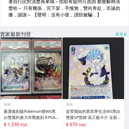
賣家最新刊登
看更多
洛神
洛神
嚴選復刻版Pokémon標WS黑
從零開始的異世界生活WS黑白
白雙翼約會大作戰復刻卡PSA1
雙翼SP雷姆 高工藝卡片 全新
0仿卡，狂三與白女王對卡 標
到貨 可收藏發售限定 從零開始
$ 1,330
$ 870
95折
94折