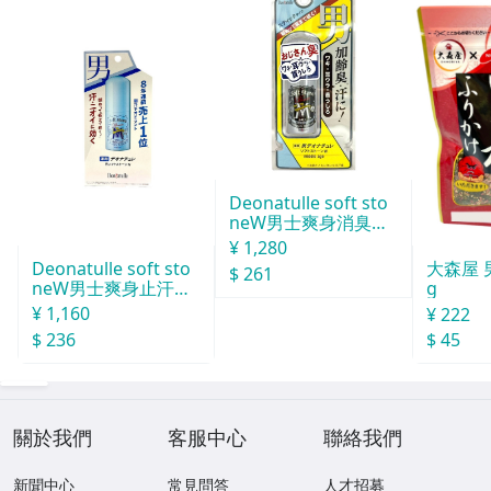
Deonatulle soft sto
neW男士爽身消臭止
汗石 中世紀 20g
¥ 1,280
Deonatulle soft sto
大森屋 
$ 261
neW男士爽身止汗石
g
消臭石２０ｇ
¥ 1,160
¥ 222
$ 236
$ 45
關於我們
客服中心
聯絡我們
新聞中心
常見問答
人才招募