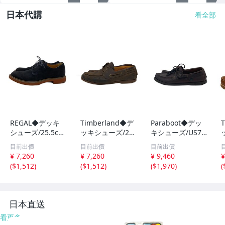
日本代購
看全部
REGAL◆デッキ
Timberland◆デ
Paraboot◆デッ
シューズ/25.5c
ッキシューズ/26.
キシューズ/US7/
m//
5cm/BRW/レザ
BRW/レザー//
目前出價
目前出價
目前出價
ー/tb0a29yg93
ー
¥ 7,260
¥ 7,260
¥ 9,460
¥
1//
(
$1,512
)
(
$1,512
)
(
$1,970
)
(
日本直送
看更多