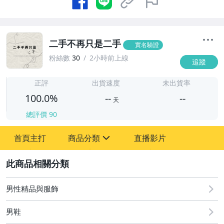
二手不再只是二手
實名驗證
粉絲數
30
2小時前上線
追蹤
-
-
正評
出貨速度
未出貨率
100.0%
--
--
天
總評價
90
-
首頁主打
商品分類
直播影片
-
sign
圖書/影音/文具
2
男性精品與服飾
男性精品與服飾
女裝與服飾配件
男鞋