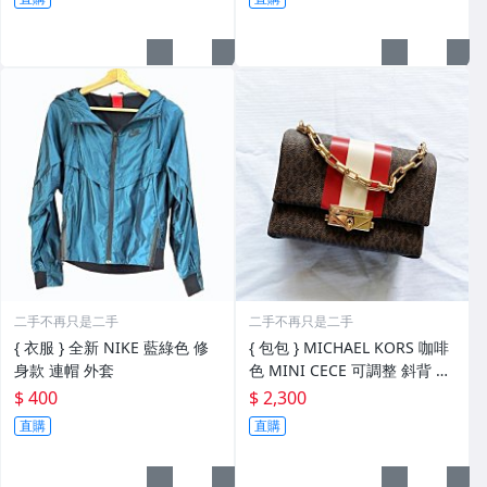
二手不再只是二手
二手不再只是二手
{ 衣服 } 全新 NIKE 藍綠色 修
{ 包包 } MICHAEL KORS 咖啡
身款 連帽 外套
色 MINI CECE 可調整 斜背 鍊
包 小包
$ 400
$ 2,300
直購
直購