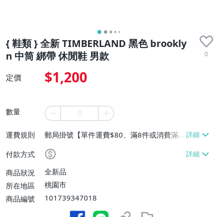
{ 鞋類 } 全新 TIMBERLAND 黑色 brookly
0
n 中筒 綁帶 休閒鞋 男款
$1,200
定價
數量
運費規則
郵局掛號【單件運費$80、滿8件或消費滿
$8000免運費】
付款方式
全新品
商品狀況
桃園市
所在地區
101739347018
商品編號