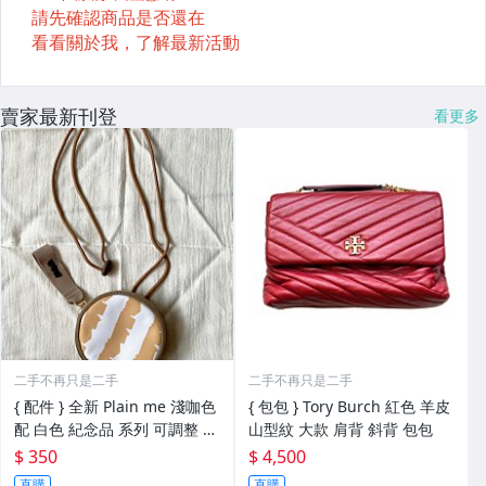
賣家最新刊登
看更多
二手不再只是二手
二手不再只是二手
{ 配件 } 全新 Plain me 淺咖色
{ 包包 } Tory Burch 紅色 羊皮
配 白色 紀念品 系列 可調整 背
山型紋 大款 肩背 斜背 包包
帶 圓形 萬用包
$ 350
$ 4,500
直購
直購