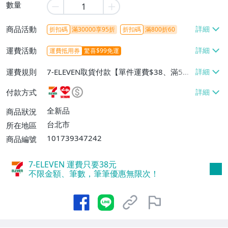
數量
商品活動
折扣碼
滿30000享95折
折扣碼
滿800折60
運費活動
運費抵用券
驚喜$99免運
運費規則
7-ELEVEN取貨付款【單件運費$38、滿5件
或消費滿$1298免運費】、7-ELEVEN取貨
付款方式
不付款【免運費】、萊爾富取貨付款【單件
運費$60、滿5件或消費滿$1298免運
全新品
商品狀況
費】、宅配/貨運【單件運費$120、滿5件
台北市
所在地區
或消費滿$1598免運費】
101739347242
商品編號
7-ELEVEN 運費只要
38
元
不限金額、筆數，筆筆優惠無限次！