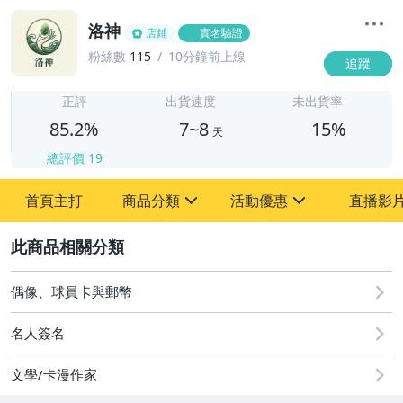
洛神
店鋪
實名驗證
粉絲數
115
10分鐘前上線
追蹤
7
正評
出貨速度
未出貨率
85.2%
7~8
15%
天
總評價
19
首頁主打
商品分類
活動優惠
直播影
sign
sign
2
其它
[全店] 618購物節
[全店] 粉絲專享
偶像、球員卡與郵幣
名人簽名
文學/卡漫作家