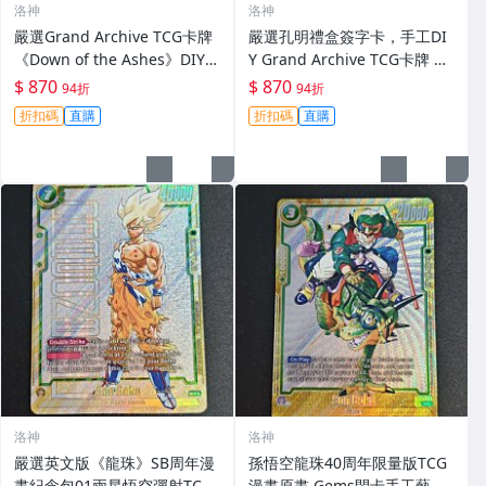
洛神
洛神
嚴選Grand Archive TCG卡牌
嚴選孔明禮盒簽字卡，手工DI
《Down of the Ashes》DIY手
Y Grand Archive TCG卡牌 廚
工卡牌，限量擺飾推薦收藏 TC
房遊戲收藏 ashes Grand Arc
$ 870
$ 870
94折
94折
G卡牌 畫面擺件 手工卡牌
hive
折扣碼
直購
折扣碼
直購
洛神
洛神
嚴選英文版《龍珠》SB周年漫
孫悟空龍珠40周年限量版TCG
畫紀念包01兩星悟空彈射TCG
漫畫原畫 Gems閃卡手工藝術