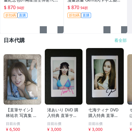
卡牌，自制帶折光紋理閃卡，
畫 鳥山明手繪鳥龍悟空看畫飾
$ 870
$ 870
94折
94折
具浮雕感，適合收藏觀賞 看畫
品收藏 龍珠 畫作 漫畫插圖
折扣碼
直購
折扣碼
直購
憑架
日本代購
看全部
【直筆サイン】
渚あいり DVD 購
七海ティナ DVD
林祐衣 写真集 『
入特典 直筆サイ
購入特典 直筆サ
PALETTE』ジャン
ン入り ビキニチ
イン入り ビキニ
目前出價
目前出價
目前出價
ボリ
ェキ エスワン
チェキ マドンナ
¥ 6,500
¥ 3,000
¥ 3,000
¥