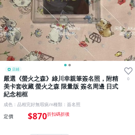
店鋪
嚴選《螢火之森》綠川幸親筆簽名照，附精
0
美卡套收藏 螢火之森 限量版 簽名周邊 日式
紀念相框
成色：品相完好無瑕疵/n種類：簽名照
$870
定價