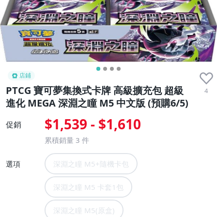
店鋪
PTCG 寶可夢集換式卡牌 高級擴充包 超級
4
進化 MEGA 深淵之瞳 M5 中文版 (預購6/5)
$1,539 - $1,610
促銷
累積銷量
3
件
選項
深淵之瞳 M5+隨機卡包
深淵之瞳 M5 卡套1包
深淵之瞳 M5(原盒)