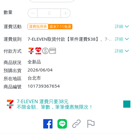
數量
運費活動
運費抵用券
週末7-11免運
運費規則
7-ELEVEN取貨付款【單件運費$38】、7-EL
EVEN取貨不付款【單件運費$38】、萊爾富
付款方式
取貨付款【單件運費$60】、宅配/貨運【單
件運費$99、消費滿$3000免運費】、低溫
全新品
商品狀況
配送【單件運費$250】、大型/超重物品運
2026/06/04
預購出貨
送【單件運費$500】
台北市
所在地區
101739367654
商品編號
7-ELEVEN 運費只要
38
元
不限金額、筆數，筆筆優惠無限次！