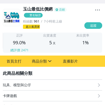
玉山最低比價網
店鋪
實名驗證
粉絲數
961
7小時前上線
追蹤
5
超人氣賣家
正評
出貨速度
未出貨率
99.0%
5
1%
天
總評價
2471
首頁主打
商品分類
直播影片
sign
2
玩具、模型與公仔
限時促銷
卡牌遊戲
SONY PS5 PS4 系列