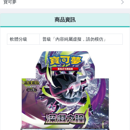
寶可夢
任天堂 SWITCH 系列
商品資訊
微軟 Xbox館
Meta Oculus Quest 2 VR 頭戴周邊產品
軟體分級
普級「內容純屬虛擬，請勿模仿」
Waterpik 沖牙機&牙線機&口腔保健
Brita 水壺&水瓶&水龍頭&濾芯
Dyson 吸塵器及清淨機 配件
iRobot/Braava/Scooba 掃地機器人配件
Mack s 耳塞
COSCO-W廠商直寄專區
COSCO代購 食品 飲料專區
COSCO代購 美容/個人衛生用品專區