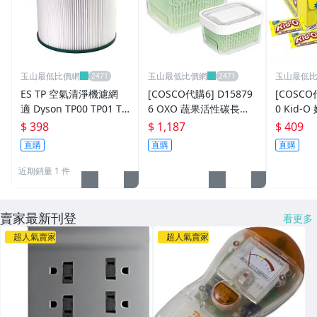
玉山最低比價網
玉山最低比價網
玉山最低
ES TP 空氣清淨機濾網
[COSCO代購6] D15879
[COSCO代購6]
適 Dyson TP00 TP01 TP
6 OXO 蔬果活性碳長鮮
0 Kid
03 TP02 TP01 AM11 Pu
盒 含蓋4件組 1.5公升 +
號 1530
$ 398
$ 1,187
$ 409
re 副廠
4公升
直購
直購
直購
近期銷量 1 件
賣家最新刊登
看更多
超人氣賣家
超人氣賣家