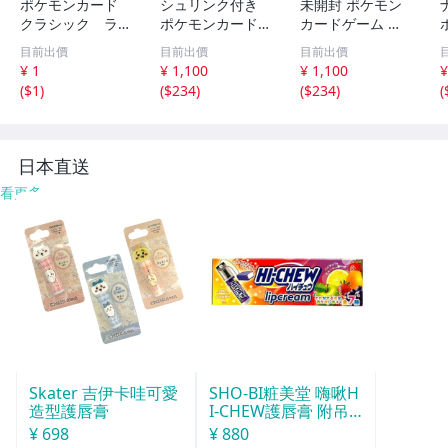
ポケモンカード
シュリンク付き
未開封 ポケモン
クラシック ライ
ポケモンカードゲ
カードゲーム ス
チュウ 009/032
ーム スカーレッ
カーレット＆バイ
目前出價
目前出價
目前出價
ト＆バイオレット
オレット スター
¥ 1
¥ 1,100
¥ 1,100
¥
拡張パック バト
ターセットex マ
(
$1
)
(
$234
)
(
$234
)
(
ルパートナーズ B
リィのモルペコ＆
OX ボックス◇38
オーロンゲex◇3
6f06
86f05
日本直送
看更多
Skater 吉伊卡哇可愛
SHO-BI粧美堂 嗨啾H
造型護唇膏
I-CHEW護唇膏 附吊
飾(款式隨機)
¥ 698
¥ 880