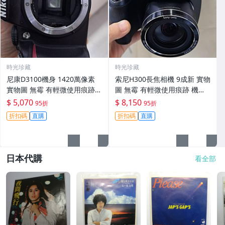
時光珍藏
時光珍藏
尼康D3100機身 1420萬像素
索尼H300長焦相機 9成新 實物
實物圖 無霉 有輕微使用痕跡
圖 無霉 有輕微使用痕跡 機身
機身原裝 無拆修無翻新 臨-34
鏡頭原裝 無拆修無翻新-3430
$ 5,070
$ 8,150
95折
95折
3
折扣碼
直購
折扣碼
直購
日本代購
看全部