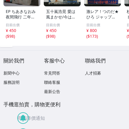
EP ちあきなおみ
五十嵐浩晃 愛は
激レア！つのだ★
夜間飛行 二年前
風まかせ/今はひ
ひろ ジャップ
の秋
とりで EPレコー
ス・ギャップス/
目前出價
目前出價
目前出價
ド シングル 06SH
プリーズ EPレコ
¥ 450
¥ 450
¥ 800
¥
771/1980 スプラ
ード シングル
(
$98
)
(
$98
)
(
$173
)
(
イトのCMソング
『ハートの詩が聴
昭和レトロ 名曲
こえるか』1981
年テクニクスCM
使用された楽曲
關於我們
客服中心
聯絡我們
新聞中心
常見問答
人才招募
服務說明
聯絡客服
最新公告
手機逛拍賣，購物更便利
商品降價通知