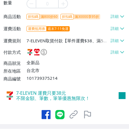
數量
商品活動
折扣碼
滿800折60
折扣碼
滿30000享95折
運費活動
運費抵用券
週末7-11免運
運費規則
7-ELEVEN取貨付款【單件運費$38、滿5件
或消費滿$1298免運費】、7-ELEVEN取貨
付款方式
不付款【免運費】、萊爾富取貨付款【單件
運費$60、滿5件或消費滿$1298免運
全新品
商品狀況
費】、宅配/貨運【單件運費$120、滿5件
台北市
所在地區
或消費滿$1598免運費】
101739375214
商品編號
7-ELEVEN 運費只要
38
元
不限金額、筆數，筆筆優惠無限次！