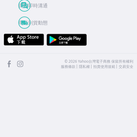
買賣即時溝通
商品到貨動態
APP Store
Google Play
facebook
Instagram
©
2026
Yahoo台灣電子商務 保留所有權利
服務條款
隱私權
拍賣使用規範
交易安全