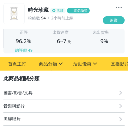
時光珍藏
店鋪
實名驗證
粉絲數
94
2小時前上線
追蹤
6
正評
出貨速度
未出貨率
96.2%
6~7
9%
天
總評價
49
首頁主打
商品分類
活動優惠
直播影
sign
sign
2
其它
[全店] 粉絲專享
[全店] 週年慶
圖書/影音/文具
音樂與影片
黑膠唱片