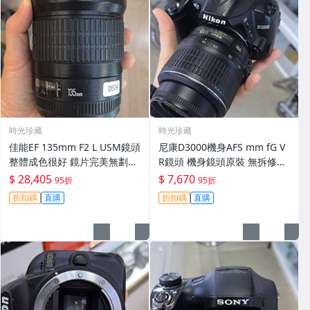
時光珍藏
時光珍藏
佳能EF 135mm F2 L USM鏡頭
尼康D3000機身AFS mm fG V
整體成色很好 鏡片完美無劃痕
R鏡頭 機身鏡頭原裝 無拆修無
功能一切正常 無拆修無-3430
翻新 有輕微使用痕跡 鏡頭-34
$ 28,405
$ 7,670
95折
95折
30
折扣碼
直購
折扣碼
直購