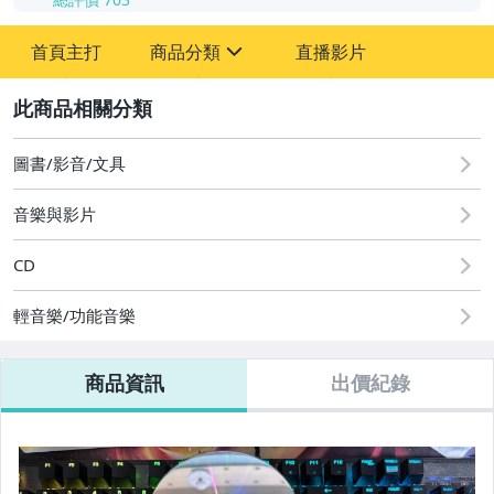
-
首頁主打
商品分類
直播影片
-
sign
其它
2
圖書/影音/文具
音樂與影片
CD
輕音樂/功能音樂
商品資訊
出價紀錄