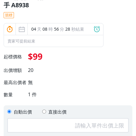
手 A8938
競標
04
天
08
時
56
分
28
秒結束
賣家可提前結束
$99
起標價格
20
出價增額
無
最高出價者
1
件
數量
自動出價
直接出價