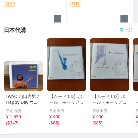
競標
競標
日本代購
看全部
IWAO 山口岩男 /
【ムード CD】ポ
【ムード CD】ポ
Happy Day ウク
ール・モーリア /
ール・モーリア /
レレ・アルバム
世界のロック・ポ
フレンチ・ポップ
目前出價
目前出價
目前出價
傑作 廃盤CD 稀少
ップス・ヒット集
ス集 雪が降る、
¥ 1,650
¥ 400
¥ 400
¥
品 帯付 ケツメイ
レット・イット・
シバの女王、愛の
(
$347
)
(
$85
)
(
$85
)
(
シ / Ryoji / 馬場
ビー、ヘイ・ジュ
休日、あなたのと
俊英 / 坂田学 / 西
ード、明日の架け
りこ 全20曲
本明 / 田中義人
る橋 全20曲