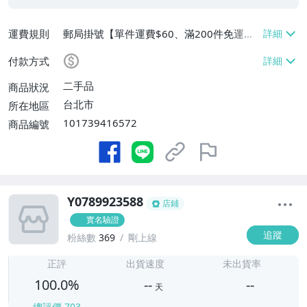
運費規則
郵局掛號【單件運費$60、滿200件免運
費】
付款方式
二手品
商品狀況
台北市
所在地區
101739416572
商品編號
Y0789923588
店鋪
實名驗證
追蹤
粉絲數
369
剛上線
-
-
正評
出貨速度
未出貨率
100.0%
--
--
天
總評價
703