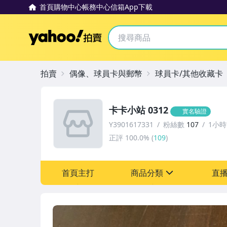
首頁
購物中心
帳務中心
信箱
App下載
Yahoo拍賣
拍賣
偶像、球員卡與郵幣
球員卡/其他收藏卡
卡卡小站 0312
實名驗證
Y3901617331
粉絲數
107
1小
正評
100.0%
(
109
)
首頁主打
商品分類
直
sign
偶像、球員卡與郵幣