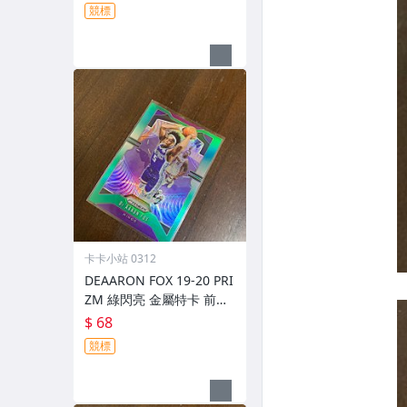
競標
卡卡小站 0312
DEAARON FOX 19-20 PRI
ZM 綠閃亮 金屬特卡 前後
如圖
$ 68
競標