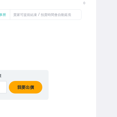
0
/
事曆
賣家可提前結束
拍賣時間會自動延長
價
我要出價