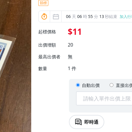
競標
06
天
06
時
55
分
12
秒結束
加入行
$11
起標價格
20
出價增額
無
最高出價者
1
件
數量
自動出價
直接出
即時通