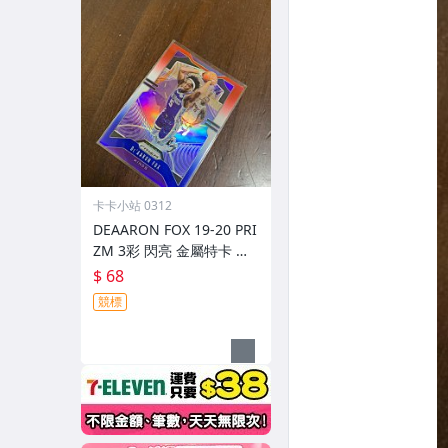
卡卡小站 0312
DEAARON FOX 19-20 PRI
ZM 3彩 閃亮 金屬特卡 前
後如圖
$ 68
競標