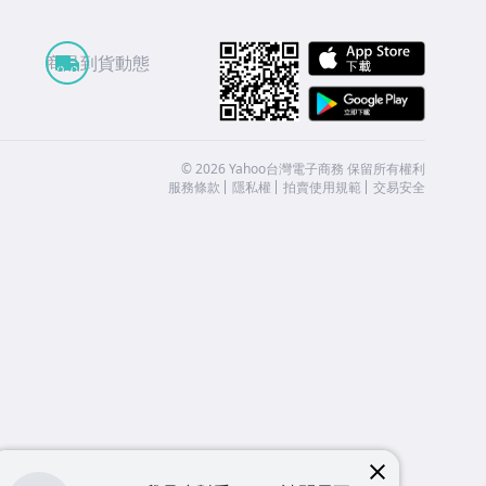
APP St
商品到貨動態
Google
©
2026
Yahoo台灣電子商務 保留所有權利
服務條款
隱私權
拍賣使用規範
交易安全