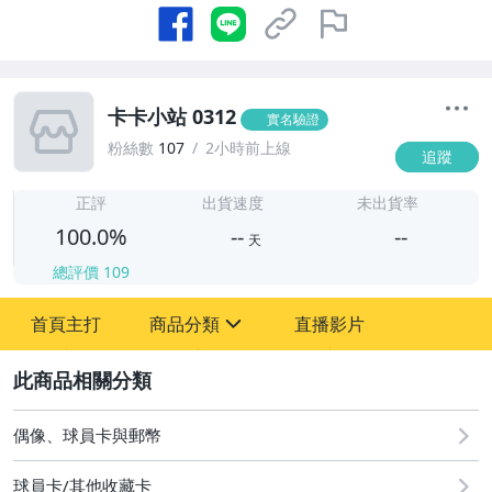
卡卡小站 0312
實名驗證
粉絲數
107
2小時前上線
追蹤
-
-
正評
出貨速度
未出貨率
100.0%
--
--
天
總評價
109
-
首頁主打
商品分類
直播影片
-
sign
偶像、球員卡與郵幣
2
偶像、球員卡與郵幣
球員卡/其他收藏卡