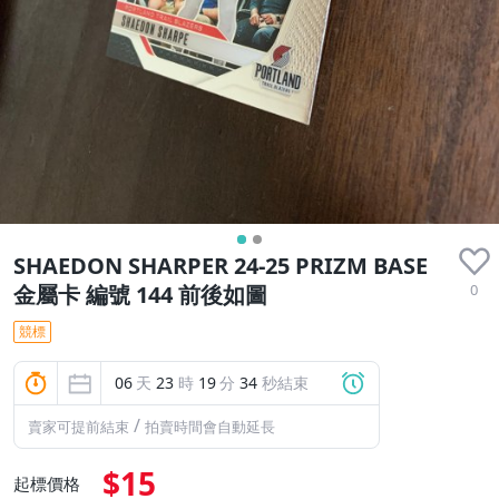
SHAEDON SHARPER 24-25 PRIZM BASE
0
金屬卡 編號 144 前後如圖
競標
06
天
23
時
19
分
34
秒結束
/
賣家可提前結束
拍賣時間會自動延長
$15
起標價格