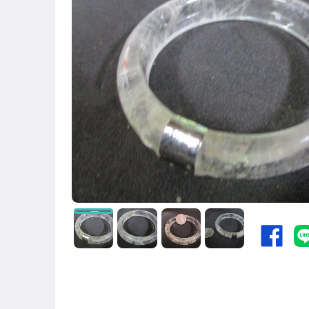
寵物用品與水族
圖書/影音/文具
古董、藝術與礦石
汽機車精品百貨
居家、家具與園藝
玩具、模型與公仔
男性精品與服飾
女裝與服飾配件
手錶與飾品配件
女包精品與女鞋
運動、戶外與休閒