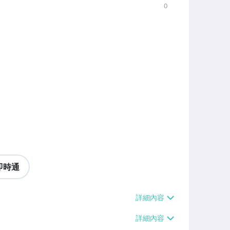
0
即時通