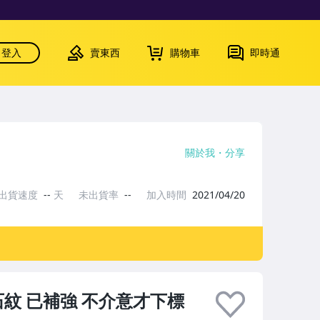
登入
賣東西
購物車
即時通
關於我
分享
出貨速度
--
天
未出貨率
--
加入時間
2021/04/20
石紋 已補強 不介意才下標