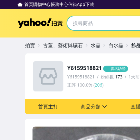
首頁
購物中心
帳務中心
信箱
App下載
Yahoo拍賣
拍賣
古董、藝術與礦石
水晶
白水晶
飾
Y6159518821
實名驗證
Y6159518821
粉絲數
173
1天
正評
100.0%
(
206
)
首頁主打
商品分類
直
sign