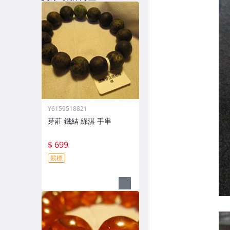
Y6159518821
芽莊 鐵結 綠淇 手串
$ 699
競標