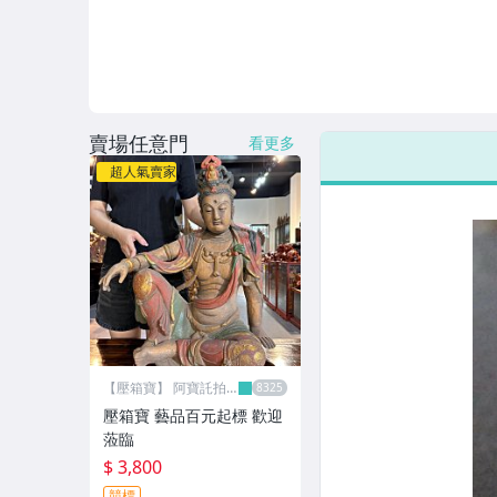
賣場任意門
看更多
超人氣賣家
【壓箱寶】 阿寶託拍
網
壓箱寶 藝品百元起標 歡迎
蒞臨
$ 3,800
競標