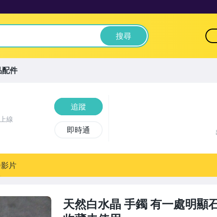
搜尋
品配件
追蹤
前上線
即時通
播影片
天然白水晶 手鐲 有一處明顯