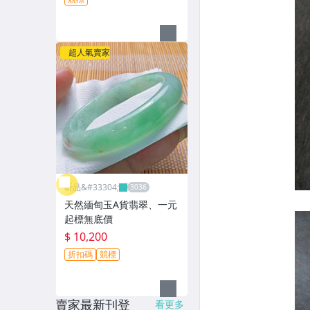
超人氣賣家
昕品&#33304;
天然緬甸玉A貨翡翠、一元
起標無底價
$ 10,200
折扣碼
競標
賣家最新刊登
看更多