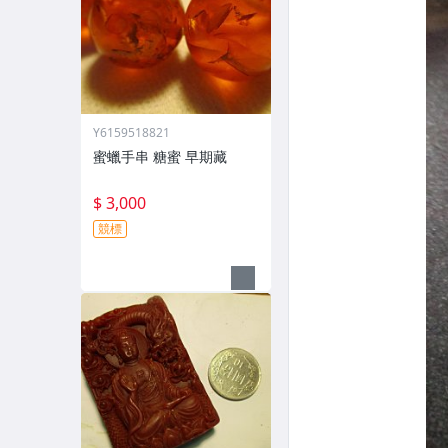
Y6159518821
蜜蠟手串 糖蜜 早期藏
$ 3,000
競標