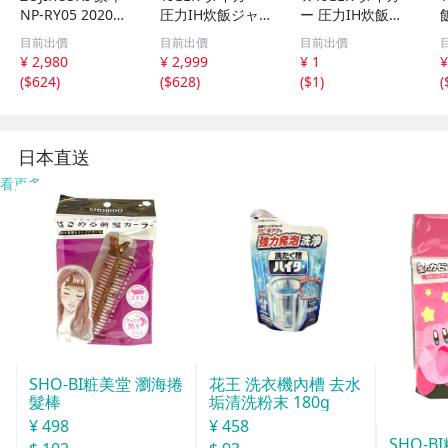
NP-RY05 2020年
圧力IH炊飯ジャ
ー 圧力IH炊飯ジ
製 圧力IH炊飯ジ
ー JPB-G102 18年
ャー かまど熱封
5
目前出價
目前出價
目前出價
ャー 3合炊き 極
製
土鍋コーディング
¥ 2,980
¥ 2,999
¥ 1
¥
め炊き 動作確認
炊きたて 5.5合炊
(
$624
)
(
$628
)
(
$1
)
(
済 簡易清掃済
き JPC-G100 炊飯
器 2019年製 072
4-353E @100 ★
日本直送
看更多
SHO-BI粧美堂 瀏海捲
花王 洗衣機內槽 去水
髮棒
垢清洗粉末 180g
¥ 498
¥ 458
SHO-