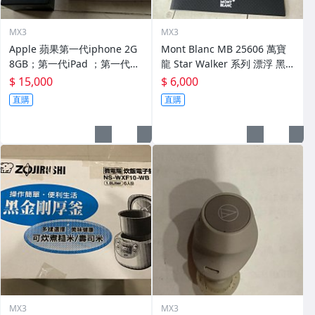
MX3
MX3
Apple 蘋果第一代iphone 2G
Mont Blanc MB 25606 萬寶
8GB；第一代iPad ；第一代Ap
龍 Star Walker 系列 漂浮 黑
ple Watch （合售）
桿 原子筆 （2隻合售）
$ 15,000
$ 6,000
直購
直購
MX3
MX3