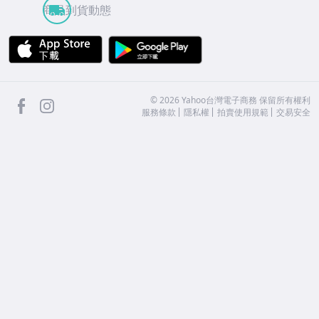
商品到貨動態
APP Store
Google Play
facebook
Instagram
©
2026
Yahoo台灣電子商務 保留所有權利
服務條款
隱私權
拍賣使用規範
交易安全