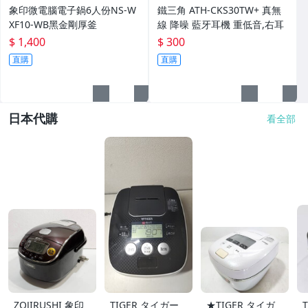
象印微電腦電子鍋6人份NS-W
鐵三角 ATH-CKS30TW+ 真無
XF10-WB黑金剛厚釜
線 降噪 藍牙耳機 重低音,右耳
$ 1,400
$ 300
直購
直購
日本代購
看全部
ZOJIRUSHI 象印
TIGER タイガー
★TIGER タイガ