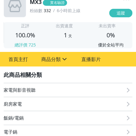
MX3
實名驗證
粉絲數
332
6小時前上線
追蹤
1
正評
出貨速度
未出貨率
100.0%
1
0%
天
總評價
725
優於全站平均
首頁主打
商品分類
直播影片
sign
2
圖書/影音/文具
手機、配件與通訊
家電與影音視聽
原創設計良品
廚房家電
居家、家具與園藝
飯鍋/電鍋
玩具、模型與公仔
電子鍋