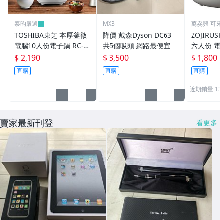
泰昀嚴選
MX3
萬劦興 可
TOSHIBA東芝 本厚釜微
降價 戴森Dyson DC63
ZOJIRU
電腦10人份電子鍋 RC-1
共5個吸頭 網路最便宜
六人份 電
8DHNTW 另有特價 NS-
0 米白色 (
$ 2,190
$ 3,500
$ 1,800
ZEF18 NS-ZLF18 NL-AA
限量20顆
直購
直購
直購
F18
近期銷量 1
賣家最新刊登
看更多