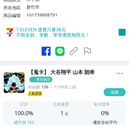
新竹市
所在地區
101739808791
商品編號
7-ELEVEN 運費只要
38
元
不限金額、筆數，筆筆優惠無限次！
【蒐卡】 大谷翔平 山本 朗希
實名驗證
粉絲數
156
7小時前上線
追蹤
1
人氣賣家
正評
出貨速度
未出貨率
100.0%
1
0%
天
總評價
189
優於全站平均