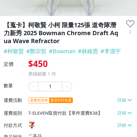
【蒐卡】柯敬賢 小柯 限量125張 道奇隊潛
2
力新秀 2025 Bowman Chrome Draft Aq
ua Wave Refractor
#
柯敬賢
#
鄭宗哲
#
Bowman
#
林維恩
#
李灝宇
$450
定價
累積銷量
1
件
數量
運費活動
運費抵用券
驚喜$99免運
運費規則
7-ELEVEN取貨付款【單件運費$38】
付款方式
二手品
商品狀況