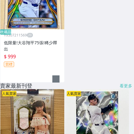
收藏品
Y9307211569
低限量!大谷翔平75張!稀少釋
出
$ 999
競標
賣家最新刊登
看更多
人氣賣家
人氣賣家