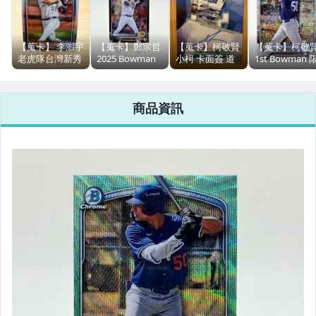
【蒐卡】 李灝宇
【蒐卡】鄭宗哲
【蒐卡】柯敬賢
【蒐卡】柯敬
老虎隊台灣新秀
2025 Bowman
小柯 卡面簽 道
1st Bowman 
2024 Bowman
Chrome
奇潛力新秀
量299張
Chrome
Burgundy Mojo
2025 Bowman’s
Speckle
Refractor 限量
Best Autograph
Refractor 2025
商品資訊
275
Bowman
Chrome