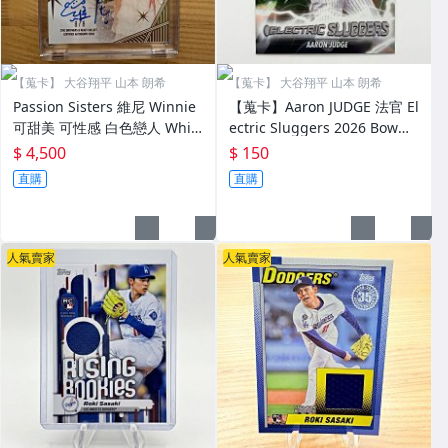
【蒐卡】 大谷翔平 山本 朗希
【蒐卡】 大谷翔平 山本 朗希
Passion Sisters 維尼 Winnie
【蒐卡】Aaron JUDGE 法官 El
可甜美 可性感 白色戀人 Whit
ectric Sluggers 2026 Bowma
e Lovers 限量8張尾號 RC 蕾
n Baseball
$ 4,500
$ 150
絲 簽名卡+吐舌笑臉插畫
直購
直購
人氣賣家
人氣賣家