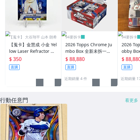
【蒐卡】 大谷翔平 山本 朗希
94要拆卡
94要拆卡
【蒐卡】金慧成 小金 Yel
2026 Topps Chrome Ju
2026 To
low Laser Refractor 限
mbo Box 全新未拆一盒
obby 
量75張 2025 Bowman’s
拼村上宗隆RC 小小兵 大
拼村上宗隆 
$ 350
$ 88,880
$ 88,88
Best
谷翔平 雙金Logoman
RC 大谷
直購
直購
直購
n
近期銷量 4 件
近期銷量 1
行動任意門
看更多