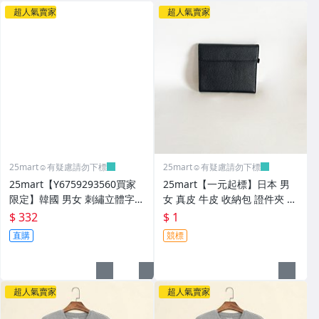
超人氣賣家
超人氣賣家
25mart☺️有疑慮請勿下標
25mart☺️有疑慮請勿下標
25mart【Y6759293560買家
25mart【一元起標】日本 男
限定】韓國 男女 刺繡立體字母
女 真皮 牛皮 收納包 證件夾 護
帽子 鴨舌帽 棒球帽 紅色
照夾 黑色
$ 332
$ 1
直購
競標
超人氣賣家
超人氣賣家