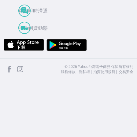
買賣即時溝通
商品到貨動態
APP Store
Google Play
facebook
Instagram
©
2026
Yahoo台灣電子商務 保留所有權利
服務條款
隱私權
拍賣使用規範
交易安全