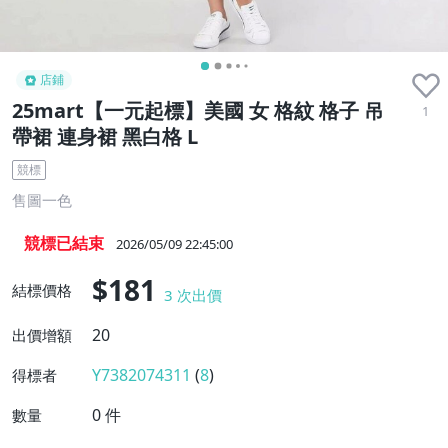
店鋪
25mart【一元起標】美國 女 格紋 格子 吊
1
帶裙 連身裙 黑白格 L
競標
售圖一色
競標已結束
2026/05/09 22:45:00
$181
結標價格
3
次出價
20
出價增額
Y7382074311
(
8
)
得標者
0
件
數量