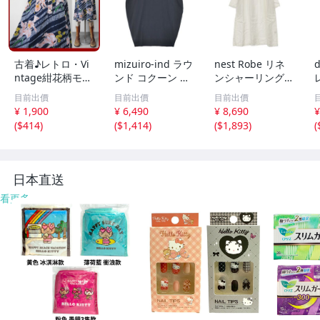
古着♪レトロ・Vi
mizuiro-ind ラウ
nest Robe リネ
d
ntage紺花柄モッ
ンド コクーン ノ
ンシャーリングネ
ズワンピ♪70s60s
ースリーブ ワン
ックワンピース 0
目前出價
目前出價
目前出價
70年代60年代ヴ
ピース ネイビー
1171-1101-1 製
¥ 1,900
¥ 6,490
¥ 8,690
¥
ィンテージ日本製
ミズイロインド 6
品染め ワンピー
(
$414
)
(
$1,414
)
(
$1,893
)
(
Japan昭和ロマン
-0723M 286215
ス オフホワイト
大きめノースリア
ネストローブ 6-0
ンティークゆった
723M 285922
6
り
日本直送
看更多