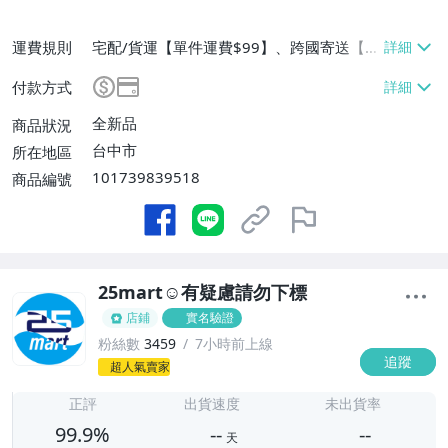
運費規則
宅配/貨運【單件運費$99】、跨國寄送【單
件運費$99】
付款方式
全新品
商品狀況
台中市
所在地區
101739839518
商品編號
25mart☺️有疑慮請勿下標
店鋪
實名驗證
粉絲數
3459
7小時前上線
追蹤
-
超人氣賣家
-
正評
出貨速度
未出貨率
99.9%
--
--
天