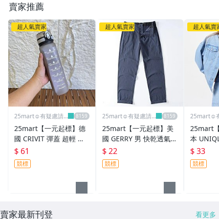
賣家推薦
超人氣賣家
超人氣賣家
超人氣賣
25mart☺️有疑慮請
25mart☺️有疑慮請
25mart☺
勿下標
勿下標
勿下標
25mart【一元起標】德
25mart【一元起標】美
25mar
國 CRIVIT 彈蓋 超輕 磨
國 GERRY 男 快乾透氣
本 UNIQ
砂 手提 運動 冷水瓶 水
彈性 休閒 長褲 深藍色 3
牛仔 半鬆
$ 61
$ 22
$ 33
杯水瓶水壼 1000ml 灰
0
淺藍色 L
競標
競標
競標
色
賣家最新刊登
看更多