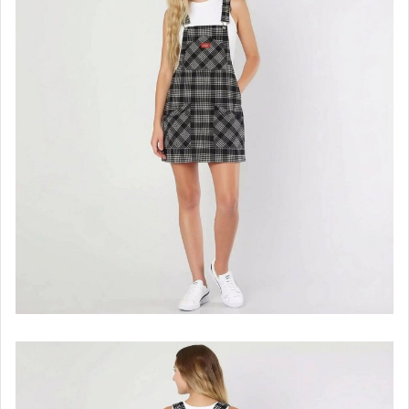
女∼鞋
包包
皮夾
配件
加價購∼免運費
其它