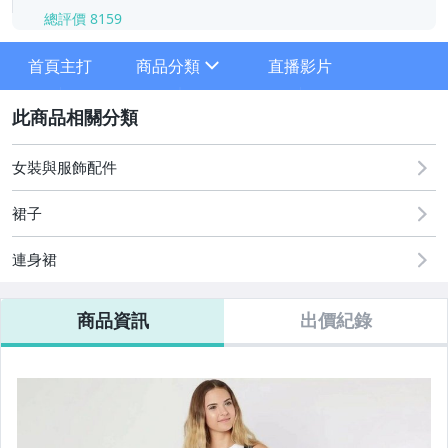
總評價
8159
-
-
首頁主打
商品分類
直播影片
sign
2
男∼上衣
女裝與服飾配件
男∼褲子
裙子
男∼外套
連身裙
男∼鞋
商品資訊
出價紀錄
女∼上衣
女∼連身裙、套裝
女∼褲子、裙子