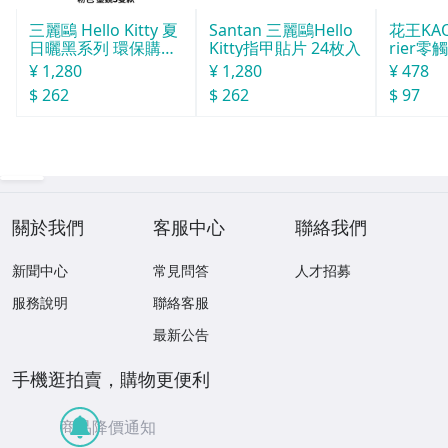
三麗鷗 Hello Kitty 夏
Santan 三麗鷗Hello
花王KAO
日曬黑系列 環保購物
Kitty指甲貼片 24枚入
rier
袋（M）
棉 日用
¥ 1,280
¥ 1,280
¥ 478
$ 262
$ 262
$ 97
關於我們
客服中心
聯絡我們
新聞中心
常見問答
人才招募
服務說明
聯絡客服
最新公告
手機逛拍賣，購物更便利
商品降價通知