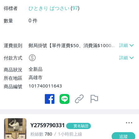
ひときり ばつさい
(
97
)
得標者
0
件
數量
運費規則
郵局掛號【單件運費$50、消費滿$1000免
運費】
付款方式
全新品
商品狀況
高雄市
所在地區
101740011643
商品編號
Y2759790331
實名驗證
粉絲數
780
1小時前上線
追蹤