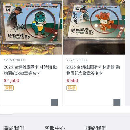
Y2759790331
Y2759790331
2026 台鋼雄鷹隊卡 林詩翔 動
2026 台鋼雄鷹隊卡 林家鋐 動
物園紀念徽章簽名卡
物園紀念徽章簽名卡
$ 1,600
$ 560
競標
競標
關於我們
客服中心
聯絡我們