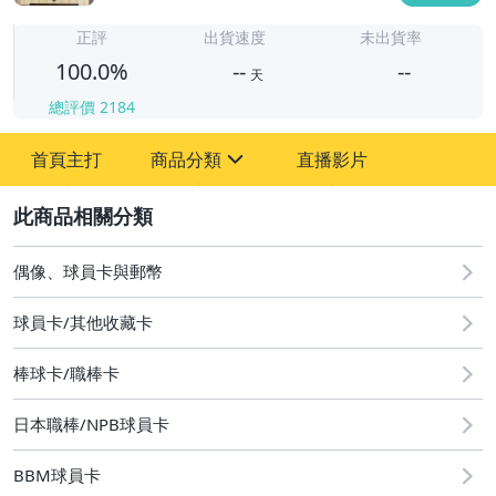
-
-
正評
出貨速度
未出貨率
100.0%
--
--
天
總評價
2184
-
首頁主打
商品分類
直播影片
-
sign
玩具、模型與公仔
2
偶像、球員卡與郵幣
偶像、球員卡與郵幣
球員卡/其他收藏卡
棒球卡/職棒卡
日本職棒/NPB球員卡
BBM球員卡