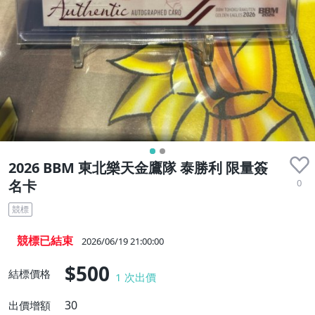
2026 BBM 東北樂天金鷹隊 泰勝利 限量簽
0
名卡
競標
競標已結束
2026/06/19 21:00:00
$500
結標價格
1
次出價
30
出價增額