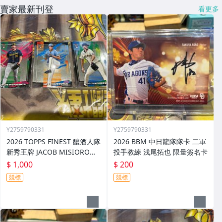
賣家最新刊登
看更多
Y2759790331
Y2759790331
2026 TOPPS FINEST 釀酒人隊
2026 BBM 中日龍隊隊卡 二軍
新秀王牌 JACOB MISIOROWS
投手教練 浅尾拓也 限量簽名卡
KI 普卡SP.SSP一起賣
$ 1,000
$ 200
競標
競標