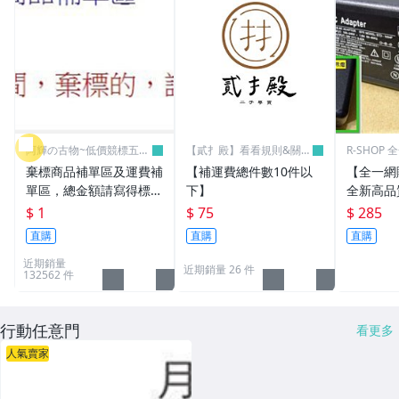
阿輝の古物~低價競標五六
【貳扌殿】看看規則&關於
R-SHOP
日結標
我
棄標商品補單區及運費補
【補運費總件數10件以
【全一網
單區，總金額請寫得標商
下】
全新高品質
品金額，運費請寫棄標商
筆電 變壓器
$ 1
$ 75
$ 285
品原設定之運費
3.16A通用
直購
直購
直購
L30 N10
近期銷量
近期銷量 26 件
132562 件
行動任意門
看更多
人氣賣家