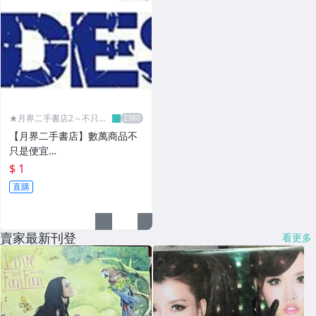
★月界二手書店2～不只是
便宜...★
【月界二手書店】數萬商品不
只是便宜…
$ 1
直購
賣家最新刊登
看更多