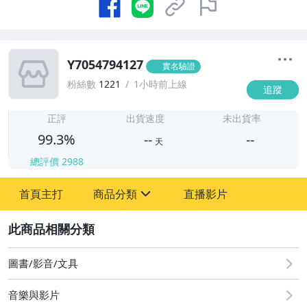
Y7054794127
實名驗證
粉絲數
1221
1小時前上線
追蹤
-
-
正評
出貨速度
未出貨率
99.3%
--
--
天
總評價
2988
-
首頁主打
商品分類
直播影片
-
sign
圖書/影音/文具
2
偶像、球員卡與郵幣
圖書/影音/文具
男性精品與服飾
音樂與影片