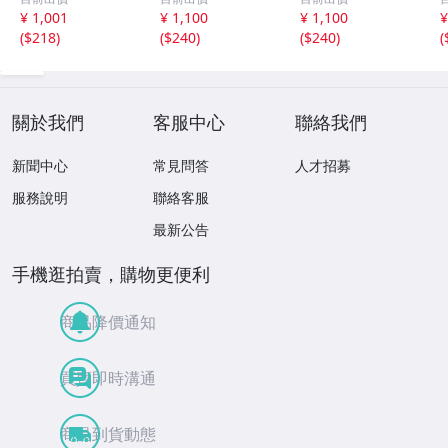
CD-16 42405
集
¥ 1,001
¥ 1,100
¥ 1,100
¥
(
$218
)
(
$240
)
(
$240
)
(
關於我們
客服中心
聯絡我們
新聞中心
常見問答
人才招募
服務說明
聯絡客服
最新公告
手機逛拍賣，購物更便利
商品降價通知
買賣即時溝通
商品到貨動態