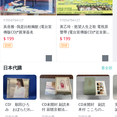
Y7054794127
Y7054794127
吳蓓雅 -我是比較幽默 (電台宣
黃乙玲 - 慾望人生之歌 電視原
傳版CD)*親筆簽名
聲帶 (電台宣傳版CD)*近全新*
黃妃 / 陳明章
$ 199
$ 199
競標
競標
日本代購
看全部
CD! 順田ひろ
CD未開封 副読本
CD未開封 副読
み おぼらだれ
付 寂聴京都法話
本付 こころの
ん 帯付き OM
集 ユーキャン
扉 河合隼雄講話
目前出價
目前出價
目前出價