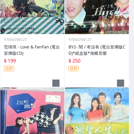
Y7054794127
Y7054794127
范瑋琪 - Love & FanFan (電台
BY2- 鬧 / 有沒有 (電台宣傳版C
宣傳版CD)
D)*紙盒版*海蝶音樂
$ 199
$ 250
競標
競標