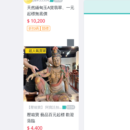
昕品&#33304;
約:39g
(S
#多
天然緬甸玉A貨翡翠、一元
起標無底價
$ 10,200
折扣碼
競標
超人氣賣家
【壓箱寶】 阿寶託拍
網
壓箱寶 藝品百元起標 歡迎
蒞臨
$ 4,400