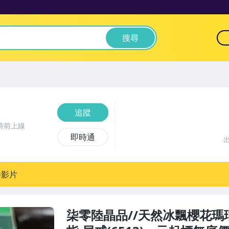
搜尋
追蹤
時前上線
即時通
播影片
柒零陸晶品//天然冰飄櫻花瑪瑙