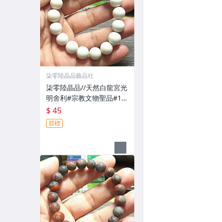
柒零陸晶品藝品社
柒零陸晶品//天然白龍宮光
明舍利#宗教文物聖品#12
mm+手串.手珠(7618)一元
$ 45
起標無底價
競標