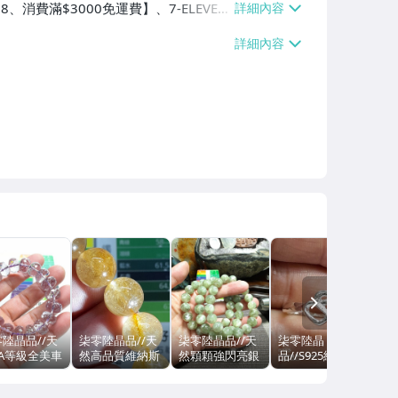
8、消費滿$3000免運費】、7-ELEVEN
滿$3000免運費】、郵局掛號【單件運
NEXT
陸晶品//天
柒零陸晶品//天
柒零陸晶品//天
柒零陸晶
柒零
5A等級全美車
然高品質維納斯
然顆顆強閃亮銀
品//S925純銀*
然
切紫水晶
金髮晶手串.手珠
片綠祖母晶
心心相印*造型
約:
mm手串.手珠
(4947)重量:34g
約:12mm+手串.
活圍女版戒指.尾
手珠