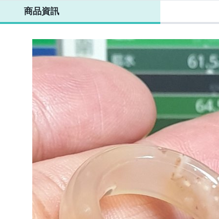
682)促銷特價
對(S704)促銷特
珠(9566)重量
對(A881)直購超
(A7
商品資訊
件優惠#
價#多件優惠#
約:24g
低促銷特價~