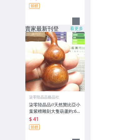
競標
賣家最新刊登
看更多
柒零陸晶品藝品社
柒零陸晶品//天然贊比亞小
葉紫檀雕刻大隻葫蘆約:65
mm吊飾.掛飾.擺飾(7620)
$ 41
一元起標無底價
競標