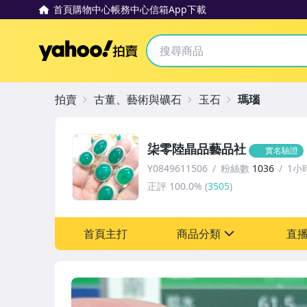
首頁
購物中心
帳務中心
信箱
App下載
Yahoo拍賣
拍賣
古董、藝術與礦石
玉石
瑪瑙
柒零陸晶品藝品社
實名驗證
Y0849611506
粉絲數
1036
1小
正評
100.0%
(
3505
)
首頁主打
商品分類
直
sign
圖書/影音/文具
古董、藝術與礦石