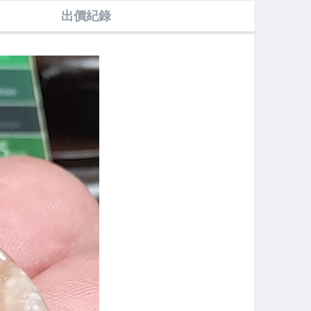
60)重量:59g
手珠(S813)促銷
戒(A851)促銷超
起
出價紀錄
特價
值特價