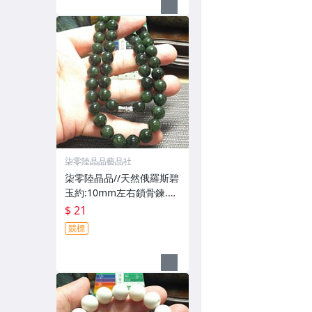
柒零陸晶品藝品社
柒零陸晶品//天然俄羅斯碧
玉約:10mm左右鎖骨鍊.項
鍊(7619)一元起標無底價
$ 21
競標