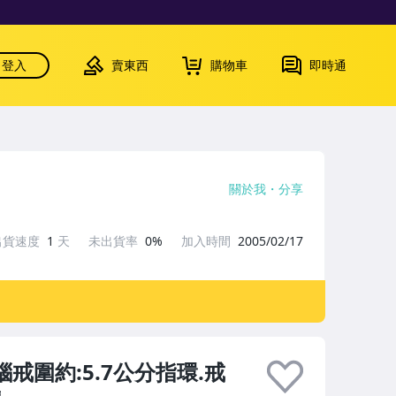
登入
賣東西
購物車
即時通
關於我
分享
出貨速度
1
天
未出貨率
0%
加入時間
2005/02/17
戒圍約:5.7公分指環.戒