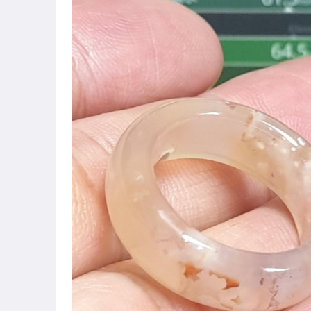
居家、家具與園藝
偶像、球員卡與郵幣
手錶與飾品配件
美容保養與彩妝