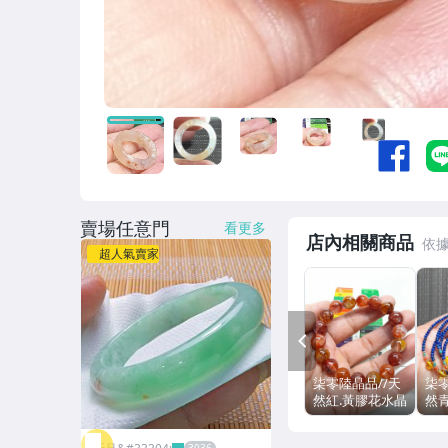
賣場任意門
看更多
店內相關商品
超人氣賣家
PREV
柒零陸晶品//天
柒零
然紅.黃膠花水晶
然
11.8mm手串.手
蠟.
珠(A754)重量
設