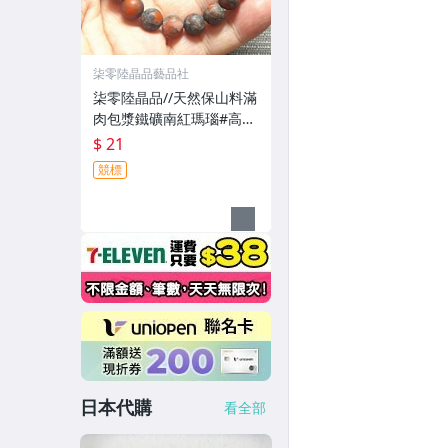
柒零陸晶品藝品社
柒零陸晶品//天然保山料滿
肉包漿鐵礦南紅瑪瑙#高能
量頂級寶石#約:9mm+手
$ 21
串.手珠(7617)一元起標無
競標
底價
日本代購
看全部