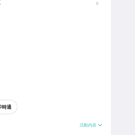
價
0
即時通