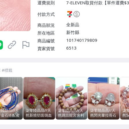
運費規則
7-ELEVEN取貨付款【單件運費$3
取貨不付款【單件運費$38、消費
付款方式
費$40、消費滿$3000免運費】
全新品
商品狀況
新竹縣
所在地區
101740179809
商品編號
6513
賣家貨號
7-ELEVEN 運費只要
38
元
不限金額、筆數，筆筆優惠無限次！
陸晶品//天
柒零陸晶品//天
柒零陸晶品//天
柒零陸晶品//天
柒零
青金石搭配蜜
然新燒切面鴿血
然跳出龍宮舍利
然閃光暈拉長石
然
南紅.綠松石.
紅寶石鑲崁滿鑽
#宗教文物聖品
鑲崁造型精品耳
輪
計款手串.手鍊
金色耳環.耳針一
#10mm手串.手
環.耳針.耳钉一
14