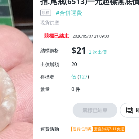
指.尾戒(6513)一元起標無底
#
合併運費
競標
現貨供應
競標已結束
2026/05/07 21:09:00
$21
結標價格
2
次出價
20
出價增額
伍
(
127
)
得標者
0
件
數量
競標已結束
運費活動
運費抵用券
驚喜加碼7-11免運