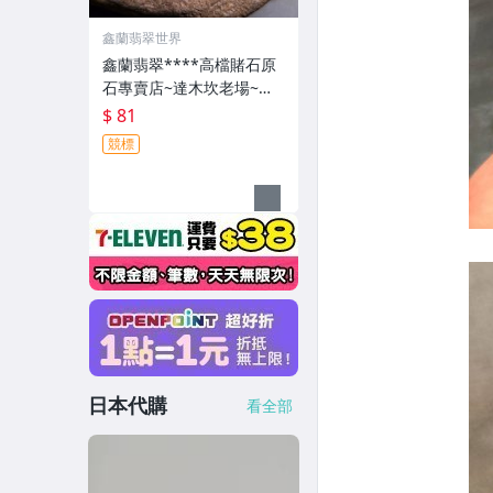
鑫蘭翡翠世界
鑫蘭翡翠****高檔賭石原
石專賣店~達木坎老場~冰
黃全賭石~一元起拍無底
$ 81
價-LB20
競標
日本代購
看全部