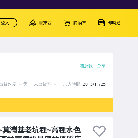
登入
賣東西
購物車
即時通
關於我
分享
出貨速度
--
天
未出貨率
--
加入時間
2013/11/25
~莫灣基老坑種~高種水色