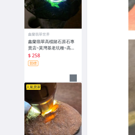
鑫蘭翡翠世界
鑫蘭翡翠高檔賭石原石專
賣店~莫灣基老坑種~高種
水色料~無底價~LC40~全
$ 258
網品質最高拍賣價格最底
競標
的優質店鋪
人氣賣家