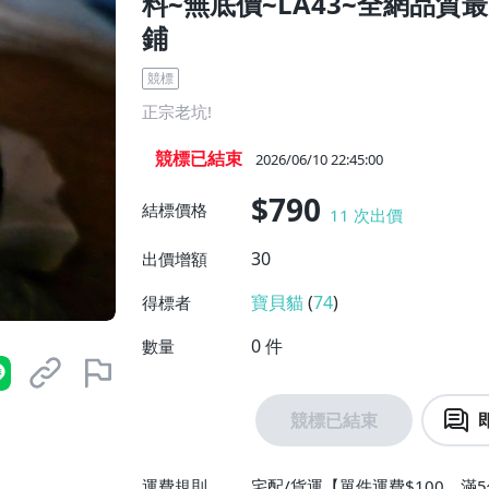
料~無底價~LA43~全網品
鋪
競標
正宗老坑!
競標已結束
2026/06/10 22:45:00
$790
結標價格
11
次出價
30
出價增額
寶貝貓
(
74
)
得標者
0
件
數量
競標已結束
運費規則
宅配/貨運【單件運費$100、滿5