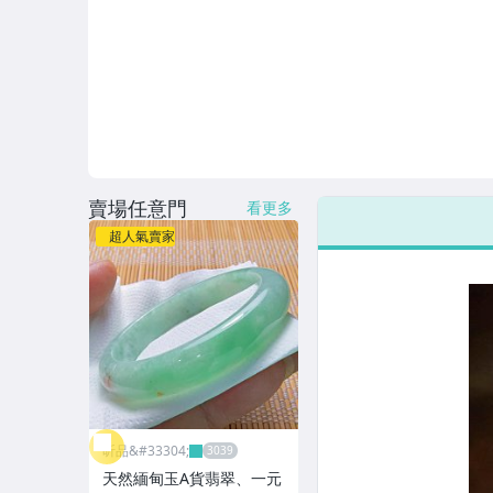
賣場任意門
看更多
超人氣賣家
昕品&#33304;
天然緬甸玉A貨翡翠、一元