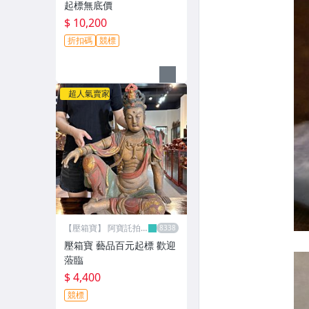
起標無底價
$ 10,200
折扣碼
競標
超人氣賣家
【壓箱寶】 阿寶託拍
網
壓箱寶 藝品百元起標 歡迎
蒞臨
$ 4,400
競標