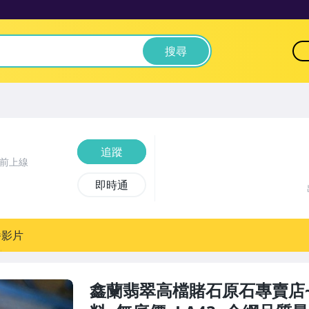
搜尋
追蹤
時前上線
即時通
播影片
鑫蘭翡翠高檔賭石原石專賣店