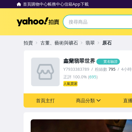
首頁
購物中心
帳務中心
信箱
App下載
Yahoo拍賣
拍賣
古董、藝術與礦石
翡翠
原石
鑫蘭翡翠世界
實名驗證
Y7933383789
粉絲數
795
4小
正評
100.0%
(
695
)
人氣賣家
首頁主打
商品分類
直
sign
古董、藝術與礦石
手錶與飾品配件