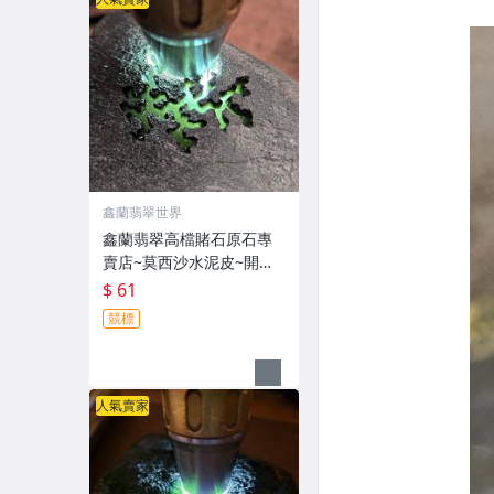
鑫蘭翡翠世界
鑫蘭翡翠高檔賭石原石專
賣店~莫西沙水泥皮~開窗
高化芙蓉~無底價~LC42~
$ 61
全網品質最高拍賣價格最
競標
底的優質店鋪
人氣賣家