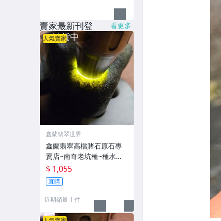
賣家最新刊登
看更多
人氣賣家
鑫蘭翡翠世界
鑫蘭翡翠高檔賭石原石專
賣店~南奇老坑種~種水色
料全賭石~LC38~"限Y2376
$ 1,055
179596"下單'
直購
近期銷量 1 件
人氣賣家