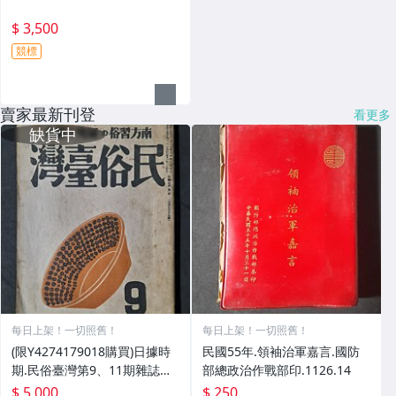
$ 3,500
競標
賣家最新刊登
看更多
每日上架！一切照舊！
每日上架！一切照舊！
(限Y4274179018購買)日據時
民國55年.領袖治軍嘉言.國防
期.民俗臺灣第9、11期雜誌兩
部總政治作戰部印.1126.14
本
$ 5,000
$ 250