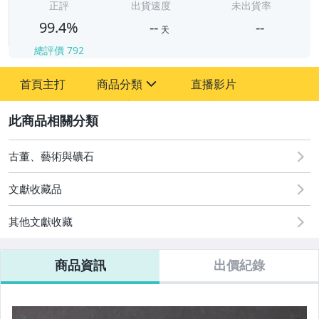
-
正評
出貨速度
未出貨率
99.4%
--
--
天
總評價
792
-
首頁主打
商品分類
直播影片
-
sign
古董、藝術與礦石
2
偶像、球員卡與郵幣
古董、藝術與礦石
文獻收藏品
其他文獻收藏
商品資訊
出價紀錄