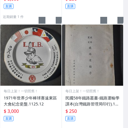
直購
直購
近期銷量 1 件
每日上架！一切照舊！
每日上架！一切照舊！
1971年世界少年棒球賽遠東區
民國58年鐵路叢書-鐵路運輸學
大會紀念瓷盤.1125.12
課本(台灣鐵路管理局印行).110
6.26
$ 3,000
$ 250
直購
直購