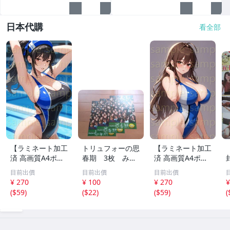
日本代購
看全部
【ラミネート加工
トリュフォーの思
【ラミネート加工
済 高画質A4ポス
春期 3枚 みゆ
済 高画質A4ポス
ター】1583 AI美
き座 ジュリー
ター】1582 AI美
目前出價
目前出價
目前出價
女 イラスト ポス
デムソー ｋ
女 イラスト ポス
¥ 270
¥ 100
¥ 270
¥
ター セクシー か
ター セクシー か
(
$59
)
(
$22
)
(
$59
)
(
わいい 水着 下着
わいい 水着 下着