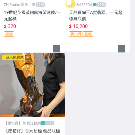
ZH Studio 歐洲古董
昕品&#33304;
19世紀英國黃銅航海望遠鏡/一
天然緬甸玉A貨翡翠、一元起
元起標
標無底價
$ 320
$ 10,200
競標
折扣碼
競標
超人氣賣家
【壓箱寶】 阿寶託拍網
【壓箱寶】百元起標 藝品競標