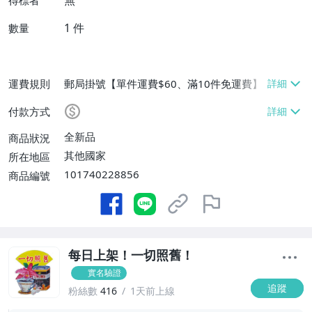
無
得標者
1
件
數量
運費規則
郵局掛號【單件運費$60、滿10件免運費】
付款方式
全新品
商品狀況
其他國家
所在地區
101740228856
商品編號
每日上架！一切照舊！
實名驗證
追蹤
粉絲數
416
1天前上線
-