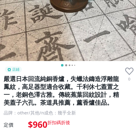
店鋪
嚴選日本回流純銅香爐，失蠟法鑄造浮雕龍
0
鳳紋，高足器型適合收藏。千利休七蓋置之
一，老銅色澤古雅。傳統蕉葉回紋設計，精
美蓋子六孔。茶道具推薦，薰香爐佳品。
品牌：other/其他/n成色：幾乎全新
$960
定價