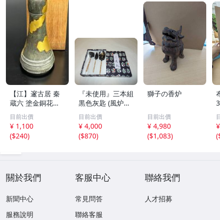
【江】邃古居 秦
『未使用』三本組
獅子の香炉
蔵六 塗金銅花器
黒色灰匙 (風炉用)
直径約9cm×高さ
化粧箱
目前出價
目前出價
目前出價
30cm 在銘 共箱
¥ 1,100
¥ 4,000
¥ 4,980
¥
古美術品(華道具
(
$240
)
(
$870
)
(
$1,083
)
(
花生花瓶花生飾
壺)BXZ2737 LTah
kp CTqxaf
關於我們
客服中心
聯絡我們
新聞中心
常見問答
人才招募
服務說明
聯絡客服