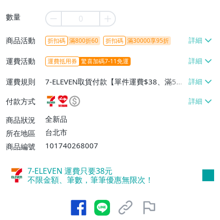
數量
商品活動
折扣碼
滿800折60
折扣碼
滿30000享95折
運費活動
運費抵用券
驚喜加碼7-11免運
運費規則
7-ELEVEN取貨付款【單件運費$38、滿5件
或消費滿$1298免運費】、7-ELEVEN取貨
付款方式
不付款【免運費】、萊爾富取貨付款【單件
運費$60、滿5件或消費滿$1298免運
全新品
商品狀況
費】、宅配/貨運【單件運費$120、滿5件
台北市
所在地區
或消費滿$1598免運費】
101740268007
商品編號
7-ELEVEN 運費只要
38
元
不限金額、筆數，筆筆優惠無限次！