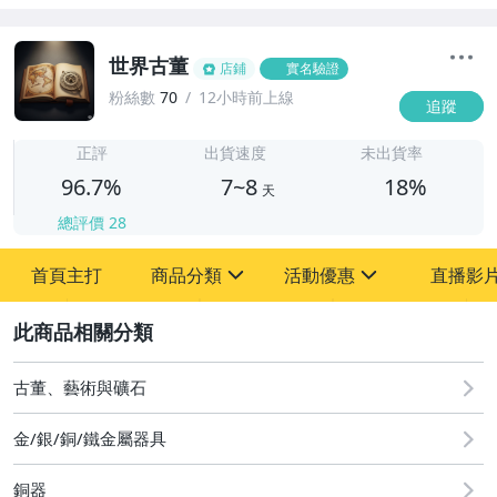
世界古董
店鋪
實名驗證
粉絲數
70
12小時前上線
追蹤
7
正評
出貨速度
未出貨率
96.7%
7~8
18%
天
總評價
28
首頁主打
商品分類
活動優惠
直播影
sign
sign
2
其它
[全店] 粉絲專享
[全店] 周年慶
古董、藝術與礦石
金/銀/銅/鐵金屬器具
銅器