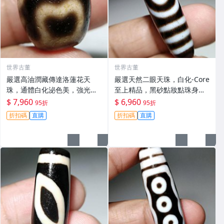
世界古董
世界古董
嚴選高油潤藏傳達洛蓮花天
嚴選天然二眼天珠，白化-Core
珠，通體白化泌色美，強光不
至上精品，黑砂點妝點珠身，
透手磨工，風化包漿飽滿古
極致風化包漿，秒殺市場老料
$ 7,960
$ 6,960
95折
95折
雅，尺寸mm推薦收藏 達洛蓮
級！mm尺寸 二改 天珠
折扣碼
直購
折扣碼
直購
花 天珠 白化