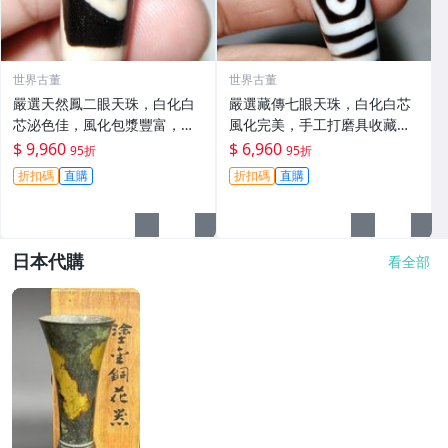
世界古董
世界古董
嚴選天然鳳二眼天珠，白化白
嚴選藏傳七眼天珠，白化白芯
芯泌色佳，風化包漿豐富，手
風化完美，手工打磨具收藏價
工打磨精緻，適合收藏賞玩 發
值 磨砂 天然 魚眼 七眼天珠 白
$ 9,960
$ 6,960
95折
95折
黃 天然天珠
化芯 風化包漿
折扣碼
直購
折扣碼
直購
日本代購
看全部