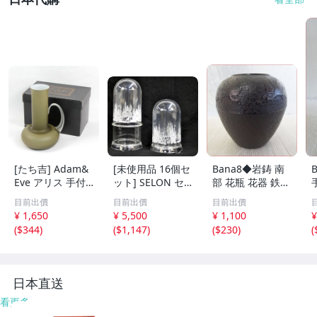
[たち吉] Adam&
[未使用品 16個セ
Bana8◆岩鋳 南
Eve アリス 手付
ット] SELON セ
部 花瓶 花器 鉄瓶
花生 長 SM GA-1
ロンドーム クリ
鉄器 和風 飾壺 イ
目前出價
目前出價
目前出價
06 高さ24cm
アー 120L プリン
ンテリア
¥ 1,650
¥ 5,500
¥ 1,100
¥
ト アダプター付
(
$344
)
(
$1,147
)
(
$230
)
(
フラワーアレンジ
デコレート フィ
ギュア 高さ約21/
28cm
日本直送
看更多