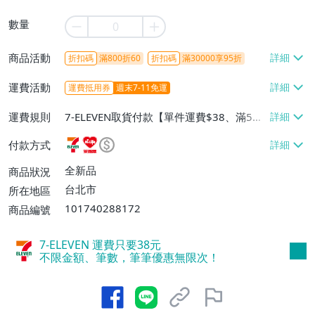
數量
商品活動
折扣碼
滿800折60
折扣碼
滿30000享95折
運費活動
運費抵用券
週末7-11免運
運費規則
7-ELEVEN取貨付款【單件運費$38、滿5件
或消費滿$1298免運費】、7-ELEVEN取貨
付款方式
不付款【免運費】、萊爾富取貨付款【單件
運費$60、滿5件或消費滿$1298免運
全新品
商品狀況
費】、宅配/貨運【單件運費$120、滿5件
台北市
所在地區
或消費滿$1598免運費】
101740288172
商品編號
7-ELEVEN 運費只要
38
元
不限金額、筆數，筆筆優惠無限次！