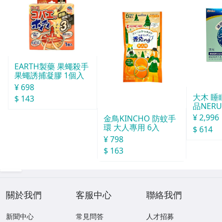
EARTH製藥 果蠅殺手
果蠅誘捕凝膠 1個入
¥ 698
大木 
$ 143
品NERU
袋
¥ 2,996
金鳥KINCHO 防蚊手
環 大人專用 6入
$ 614
¥ 798
$ 163
關於我們
客服中心
聯絡我們
新聞中心
常見問答
人才招募