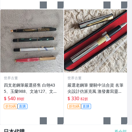
世界古董
世界古董
四支老鋼筆嚴選搭售 白翎43
嚴選老鋼筆 樂騎中法合資 名筆
5、玉蘭988、文迪127、文達8
尖設計仿派克風 激發書寫靈感
35 同樣未上墨 使用久經考驗
派克風格 鎳質細小明尖 試寫順
$ 540
$ 330
89折
82折
的老工藝 白翎435、玉蘭98
滑 原裝上墨器可換 新備件附送
折扣碼
直購
折扣碼
直購
8、文迪127、文達835 老
小盒保養 老鋼筆推薦 中法合資
日本代購
看全部