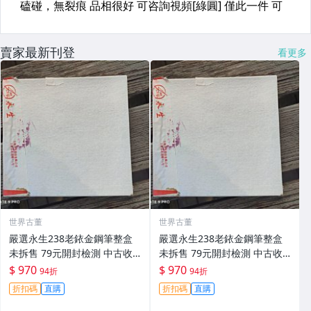
賣家最新刊登
看更多
世界古董
世界古董
嚴選永生238老銥金鋼筆整盒
嚴選永生238老銥金鋼筆整盒
未拆售 79元開封檢測 中古收
未拆售 79元開封檢測 中古收
藏推薦 鋉絲鋼筆 永生鋼筆 原
藏推薦 鋉絲鋼筆 永生鋼筆 原
$ 970
$ 970
94折
94折
廠鋼筆
廠鋼筆
折扣碼
直購
折扣碼
直購