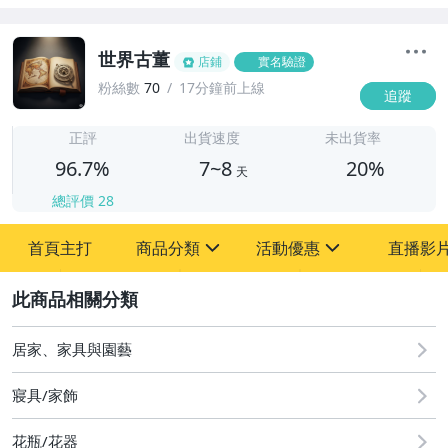
世界古董
店鋪
實名驗證
粉絲數
70
17分鐘前上線
追蹤
7
正評
出貨速度
未出貨率
96.7%
7~8
20%
天
總評價
28
首頁主打
商品分類
活動優惠
直播影
sign
sign
2
其它
[全店] 粉絲專享
[全店] 周年慶
居家、家具與園藝
寢具/家飾
花瓶/花器