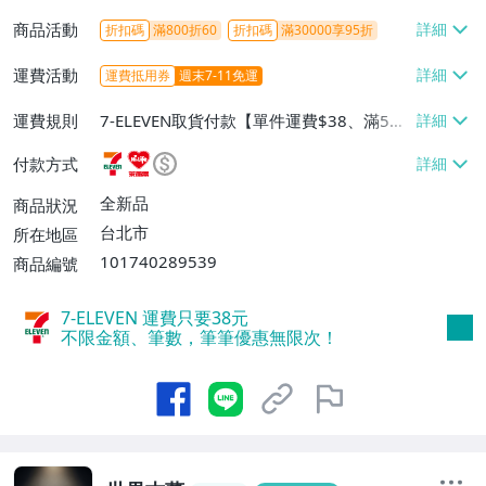
商品活動
折扣碼
滿800折60
折扣碼
滿30000享95折
運費活動
運費抵用券
週末7-11免運
運費規則
7-ELEVEN取貨付款【單件運費$38、滿5件
或消費滿$1298免運費】、7-ELEVEN取貨
付款方式
不付款【免運費】、萊爾富取貨付款【單件
運費$60、滿5件或消費滿$1298免運
全新品
商品狀況
費】、宅配/貨運【單件運費$120、滿5件
台北市
所在地區
或消費滿$1598免運費】
101740289539
商品編號
7-ELEVEN 運費只要
38
元
不限金額、筆數，筆筆優惠無限次！