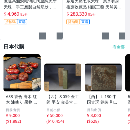
嚴選高油潤藏傳紅肉至純虎牙
嚴選天然七眼天珠，風水養身
天珠，手工磨製自然形狀，風
推薦收藏品 細膩工藝 天然美石
化包漂古韻十足，唯美景觀收
七眼天珠 攝魂美飾 寧靜心靈
$ 4,960
$ 283,330
95折
95折
藏推薦，尺寸mm，紅肉 虎牙
折扣碼
直購
折扣碼
直購
天珠
日本代購
看全部
AS3 香合 唐木 紅
【西】Ｓ059 金工
【西】 Ｌ130 中
木 漆塗り 果物 野
師 平安 金英堂 正
国古玩 銅製 和興
菜 7点 未使用 茶
修 銅製 四方 花器
松彫 蓋物 唐物
目前出價
目前出價
目前出價
道具 小物
共箱
¥ 9,000
¥ 50,000
¥ 3,000
¥
(
$1,882
)
(
$10,454
)
(
$628
)
(