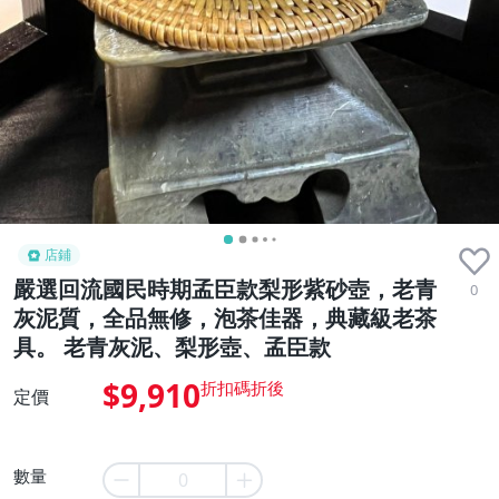
店鋪
嚴選回流國民時期孟臣款梨形紫砂壺，老青
0
灰泥質，全品無修，泡茶佳器，典藏級老茶
具。 老青灰泥、梨形壺、孟臣款
$9,910
定價
數量