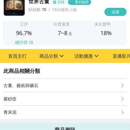
世界古董
店鋪
實名驗證
粉絲數
70
16分鐘前上線
追蹤
7
正評
出貨速度
未出貨率
96.7%
7~8
18%
天
總評價
28
首頁主打
商品分類
活動優惠
直播影
sign
sign
2
其它
[全店] 粉絲專享
[全店] 周年慶
古董、藝術與礦石
紫砂壺
青灰泥
商品資訊