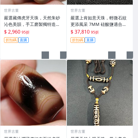
世界古董
世界古董
嚴選藏傳虎牙天珠，天然朱砂
嚴選上肯如意天珠，輕微石紋
沁色美韻，手工磨製獨特造
更添風采 7MM 硅酸鹽適合收
型，久養包漿光澤，尺寸m
藏 天珠 硅酸鹽 收藏
$ 2,960
$ 37,810
95折
95折
m，天珠 天然朱砂 沁色
折扣碼
直購
折扣碼
直購
世界古董
世界古董