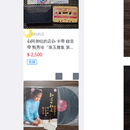
阿弟牯的店
👍阿弟牯的店👍 卡帶 錄音
帶 甄秀珍『珠玉雅集 第一
集 知道不知道』台灣東尼
$ 2,500
機構首版卡帶 附歌詞 知道
直購
不知道 情人橋 良夜不能留
杜鵑花