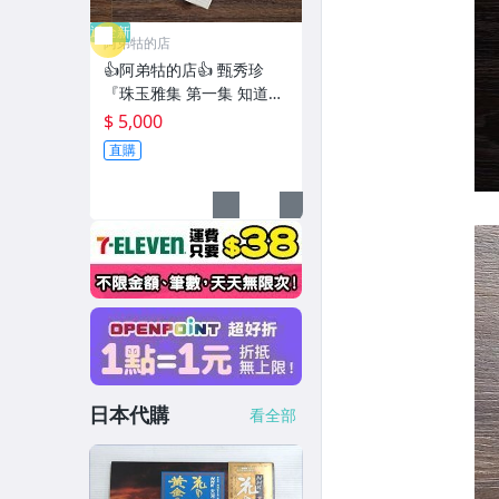
近全新
阿弟牯的店
👍阿弟牯的店👍 甄秀珍
『珠玉雅集 第一集 知道不
知道』台灣東尼機構首版
$ 5,000
黑膠 附回函卡 附歌詞 知道
直購
不知道 情人橋 良夜不能留
日本代購
看全部