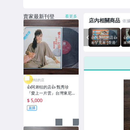
賣家最新刊登
看更多
店內相關商品
PREV
👍阿弟牯的店👍
👍
🎀罕見🎀 [香港
🎀
版]『大家來唱 /
版]
一皇三后』香港
飛
基奧唱片首版發
/ 
行 附歌詞 鳳飛
星
飛 甄妮 姚蘇蓉
首
劉家昌
阿弟牯的店
👍阿弟牯的店👍 甄秀珍
『愛上一片雲』台灣東尼
機構首版黑膠 附歌詞 愛上
$ 5,000
一片雲 就在今夜揮別
直購