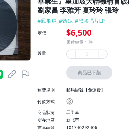
畢業生』星加坡大聯機構首版黑
劉家昌 李雅芳 夏玲玲 張玲
#
鳳飛飛
#
甄妮
#
黑膠唱片LP
$6,500
定價
累積銷量
1
件
數量
商品已下架
運費規則
郵局掛號【免運費】
付款方式
二手品
商品狀況
新北市
所在地區
101740292406
商品編號