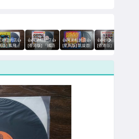
NEXT
阿弟牯的店👍
👍阿弟牯的店👍
👍阿弟牯的店👍
👍阿弟牯的店👍
👍
馬版] 鳳飛
[香港版] 『國語
[星馬版] 凱旋群
[香港版]
🎀
、江蕾、甄妮
金曲盡精英 3』
星『凱旋 ’80』
『1969-1983年
版]
早晨再見』星
香港瑞成唱片首
星加坡凱旋唱片
國語金曲盡精
東
坡大聯機構首
版黑膠 附歌詞
首版黑膠 附歌詞
英』香港瑞成唱
晚
黑膠 對開式封
附宣傳目錄
鳳飛飛 甄妮 余
片首版黑膠 附歌
片
附歌詞 敲敲
天 陳芬蘭 包娜
詞
唱
 何日再吻君
娜 劉冠霖 吳秀
2L
人的花雨傘
珠 陸小芬 孔蘭
鳳飛
薰
倩玉