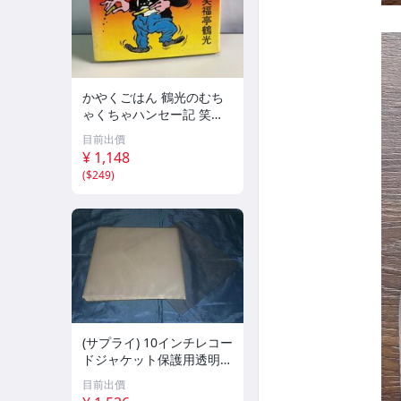
かやくごはん 鶴光のむち
ゃくちゃハンセー記 笑福
亭鶴光 ペップ出版【TOK
目前出價
O】
¥ 1,148
(
$249
)
(サプライ) 10インチレコー
ドジャケット保護用透明Ｐ
Ｐ袋１００枚 (C30)【新
目前出價
品】