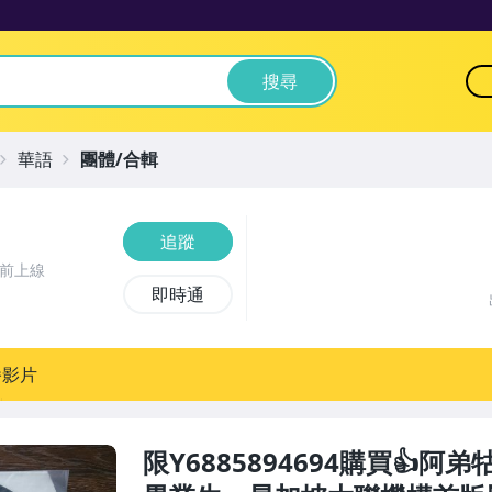
搜尋
華語
團體/合輯
追蹤
時前上線
即時通
播影片
限Y6885894694購買👍阿弟