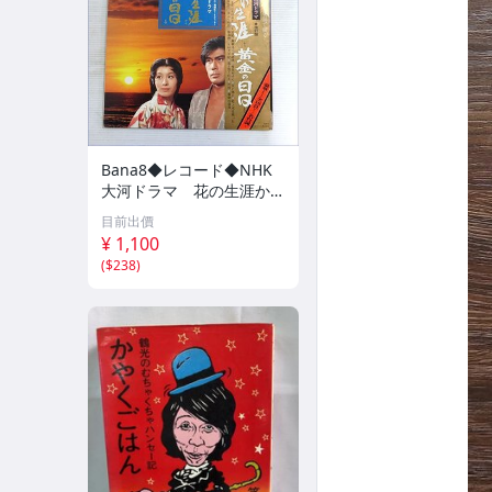
Bana8◆レコード◆NHK
大河ドラマ 花の生涯から
黄金の日日まで レコー
目前出價
ド 大河ドラマ
¥ 1,100
(
$238
)