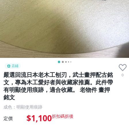
店鋪
嚴選回流日本老木工刨刃，武士畫押配古銘
0
文，專為木工愛好者與收藏家推薦。此件帶
有明顯使用痕跡，適合收藏。 老物件 畫押
銘文
成色：明顯使用痕跡
$1,100
定價