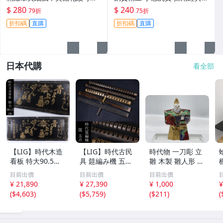
藏 永生鋼筆 工藝木桿 鋼筆 花
計 掉漆顯舊趣試用更佳 文書好
$ 280
$ 240
79折
75折
紋
幫手 文強鋼筆 金屬文具 鉑金
折扣碼
直購
折扣碼
直購
老字典 筆尖細膩 字跡清爽 老
物
日本代購
看全部
【LIG】時代木造
【LIG】時代古民
時代物 一刀彫 立
看板 特大90.5㎝
具 筵編み機 五点
雛 木製 雛人形 木
金彩 本舗 高田徳
むしろ編み 筬 お
彫彩色 小型 2.2×
目前出價
目前出價
目前出價
左衛門 古美術品
さ 農具 古道具 26
3.5×H5.7cm ひな
¥ 21,890
¥ 27,390
¥ 1,000
¥
2606.676
04.458
祭り 郷土玩具 木
(
$4,603
)
(
$5,759
)
(
$211
)
(
工芸 置物 木彫人
形(B24136)