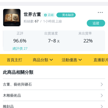
世界古董
店鋪
實名驗證
粉絲數
67
1小時前上線
追蹤
7
正評
出貨速度
未出貨率
96.6%
7~8
22%
天
總評價
27
首頁主打
商品分類
活動優惠
直播影
sign
sign
2
其它
[全店] 粉絲專享
[全店] 周年慶
古董、藝術與礦石
木雕藝術品
雕刻品