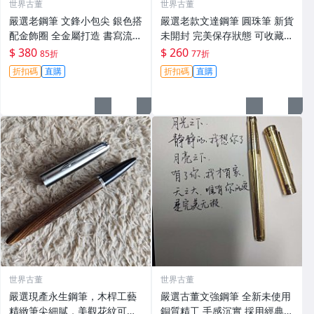
世界古董
世界古董
嚴選老鋼筆 文鋒小包尖 銀色搭
嚴選老款文達鋼筆 圓珠筆 新貨
配金飾圈 全金屬打造 書寫流順
未開封 完美保存狀態 可收藏使
輕便好握 現貨有限 時代錦標
用 花色獨特 絕版 鋪裝
$ 380
$ 260
85折
77折
收藏推薦 圓潤飽滿 老鋼筆 圓
折扣碼
直購
折扣碼
直購
珠筆頭 筆身金屬
世界古董
世界古董
嚴選現產永生鋼筆，木桿工藝
嚴選古董文強鋼筆 全新未使用
精緻筆尖細膩，美觀花紋可收
銅質精工 手感沉實 採用經典設