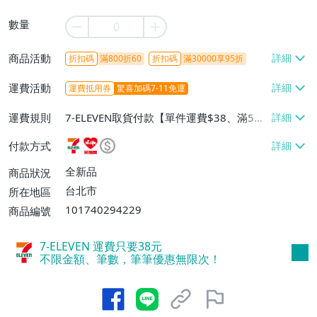
數量
商品活動
折扣碼
滿800折60
折扣碼
滿30000享95折
運費活動
運費抵用券
驚喜加碼7-11免運
運費規則
7-ELEVEN取貨付款【單件運費$38、滿5件
或消費滿$1298免運費】、7-ELEVEN取貨
付款方式
不付款【免運費】、萊爾富取貨付款【單件
運費$60、滿5件或消費滿$1298免運
全新品
商品狀況
費】、宅配/貨運【單件運費$120、滿5件
台北市
所在地區
或消費滿$1598免運費】
101740294229
商品編號
7-ELEVEN 運費只要
38
元
不限金額、筆數，筆筆優惠無限次！