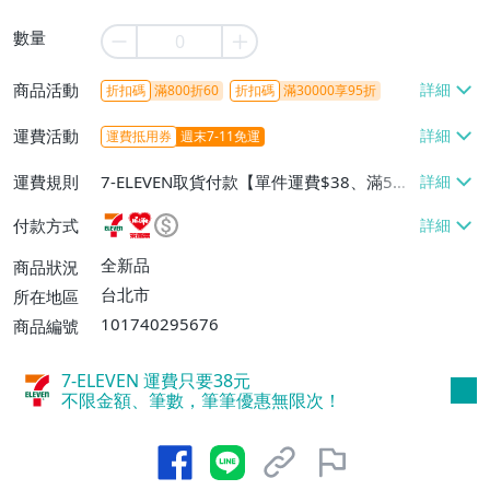
數量
商品活動
折扣碼
滿800折60
折扣碼
滿30000享95折
運費活動
運費抵用券
週末7-11免運
運費規則
7-ELEVEN取貨付款【單件運費$38、滿5件
或消費滿$1298免運費】、7-ELEVEN取貨
付款方式
不付款【免運費】、萊爾富取貨付款【單件
運費$60、滿5件或消費滿$1298免運
全新品
商品狀況
費】、宅配/貨運【單件運費$120、滿5件
台北市
所在地區
或消費滿$1598免運費】
101740295676
商品編號
7-ELEVEN 運費只要
38
元
不限金額、筆數，筆筆優惠無限次！