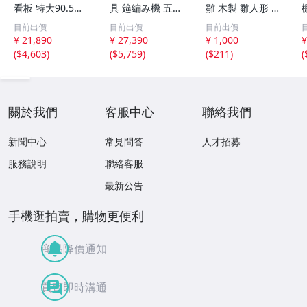
看板 特大90.5㎝
具 筵編み機 五点
雛 木製 雛人形 木
金彩 本舗 高田徳
むしろ編み 筬 お
彫彩色 小型 2.2×
目前出價
目前出價
目前出價
左衛門 古美術品
さ 農具 古道具 26
3.5×H5.7cm ひな
¥ 21,890
¥ 27,390
¥ 1,000
¥
2606.676
04.458
祭り 郷土玩具 木
(
$4,603
)
(
$5,759
)
(
$211
)
(
工芸 置物 木彫人
形(B24136)
關於我們
客服中心
聯絡我們
新聞中心
常見問答
人才招募
服務說明
聯絡客服
最新公告
手機逛拍賣，購物更便利
商品降價通知
買賣即時溝通