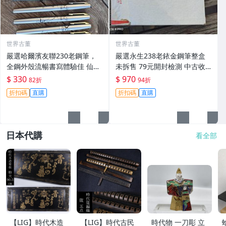
世界古董
世界古董
嚴選哈爾濱友聯230老鋼筆，
嚴選永生238老銥金鋼筆整盒
全鋼外殼流暢書寫體驗佳 仙鶴
未拆售 79元開封檢測 中古收
圖案祥雲紋飾 老壇收藏佳品 銥
藏推薦 鋉絲鋼筆 永生鋼筆 原
$ 330
$ 970
82折
94折
售中 筆尖銥粒 鋼筆 友聯230
廠鋼筆
折扣碼
直購
折扣碼
直購
仙鶴
日本代購
看全部
【LIG】時代木造
【LIG】時代古民
時代物 一刀彫 立