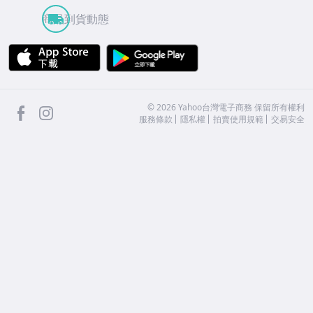
商品到貨動態
APP Store
Google Play
facebook
Instagram
©
2026
Yahoo台灣電子商務 保留所有權利
服務條款
隱私權
拍賣使用規範
交易安全