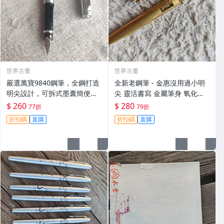
世界古董
世界古董
嚴選萬寶9840鋼筆，全鋼打造
全新老鋼筆 - 金惠沒用過小明
明尖設計，可拆式墨囊簡便維
尖 靈活書寫 金屬筆身 氧化痕
護。日用推薦收藏佳品，詳細
輕 小朋友收藏禮物 愛拼才會贏
$ 260
$ 280
77折
79折
請見圖片。 萬寶 鋼筆 雕花
筆身氧化痕跡 優質鋼筆
折扣碼
直購
折扣碼
直購