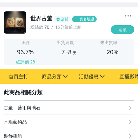
世界古董
店鋪
實名驗證
粉絲數
70
16分鐘前上線
追蹤
7
正評
出貨速度
未出貨率
96.7%
7~8
20%
天
總評價
28
首頁主打
商品分類
活動優惠
直播影
sign
sign
2
其它
[全店] 粉絲專享
[全店] 周年慶
古董、藝術與礦石
木雕藝術品
裝飾擺飾