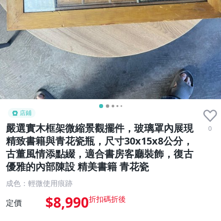
店鋪
嚴選實木框架微縮景觀擺件，玻璃罩內展現
0
精致書籍與青花瓷瓶，尺寸30x15x8公分，
古董風情添點綴，適合書房客廳裝飾，復古
優雅的內部陳設 精美書籍 青花瓷
成色：輕微使用痕跡
$8,990
定價