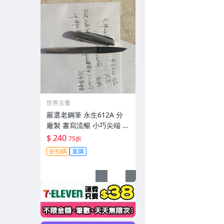
世界古董
嚴選老鋼筆 永生612A 分
廠製 書寫流暢 小巧尖端 非
總廠出品 新品未染墨 試用
$ 240
75折
書寫順滑 永生612A 鋪筆
折扣碼
直購
鋪筆尖