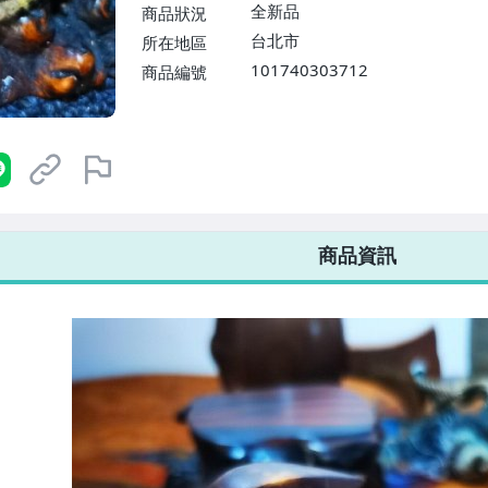
$1598免運費】
全新品
商品狀況
台北市
所在地區
101740303712
商品編號
7-ELEVEN 運費只要
38
元
不限金額、筆數，筆筆優惠無限次！
商品資訊