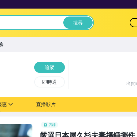
搜尋
飾
追蹤
即時通
出貨
優惠
直播影片
sign
店鋪
嚴選日本屋久杉夫妻福錘擺件