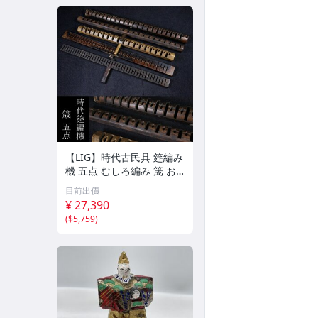
【LIG】時代古民具 筵編み
機 五点 むしろ編み 筬 お
さ 農具 古道具 2604.458
目前出價
¥ 27,390
(
$5,759
)