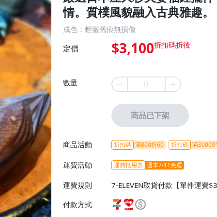
情。質樸風貌融入古典雅趣。 
成色：輕微舊痕無損傷
$3,100
定價
數量
商品已下架
商品活動
折扣碼
滿800折60
折扣碼
滿30000
運費活動
運費抵用券
週末7-11免運
運費規則
7-ELEVEN取貨付款【單件運費$
ELEVEN取貨不付款【免運費】
付款方式
或消費滿$1298免運費】、宅配