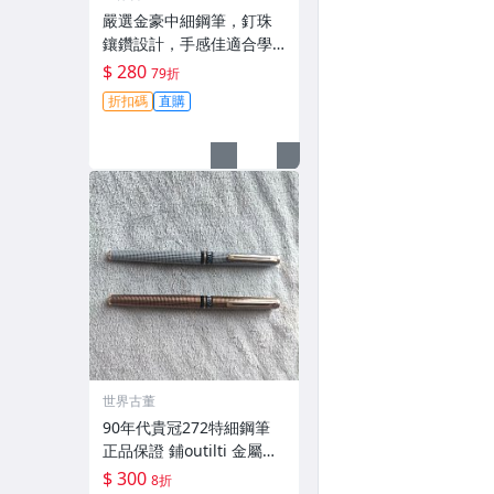
嚴選金豪中細鋼筆，釘珠
鑲鑽設計，手感佳適合學
生寫作業 記筆記 金屬覆漆
$ 280
79折
材質 金豪 中細 鋪珠
折扣碼
直購
世界古董
90年代貴冠272特細鋼筆
正品保證 鋪outilti 金屬網
格特細筆尖書寫順滑 古典
$ 300
8折