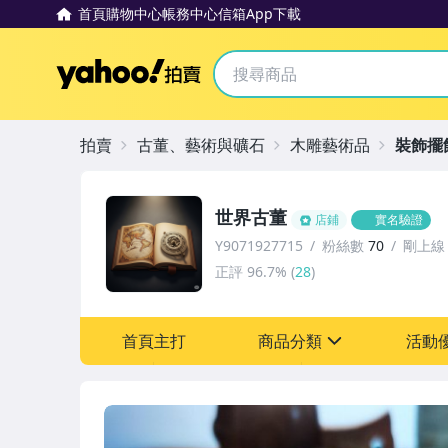
首頁
購物中心
帳務中心
信箱
App下載
Yahoo拍賣
拍賣
古董、藝術與礦石
木雕藝術品
裝飾擺
世界古董
店鋪
實名驗證
Y9071927715
粉絲數
70
剛上線
正評
96.7%
(
28
)
首頁主打
商品分類
活動
sign
其它
[全店] 粉絲專享
[全店] 周年慶