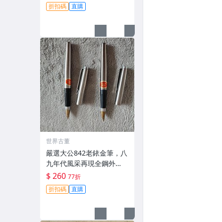
美雅 貴冠272 特細鋼筆 鋪
折扣碼
直購
outilti 金屬網格 細筆尖 9
世界古董
嚴選大公842老銥金筆，八
九年代風采再現全鋼外
觀，隨機附送兩種筆夾。
$ 260
77折
全新未使用，保存極佳。 8
折扣碼
直購
42老鋼筆 全鋼金筆 未用過
墨水