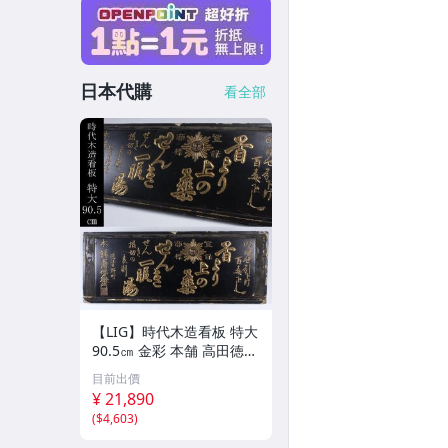
日本代購
看全部
【LIG】時代木造看板 特大
90.5㎝ 金彩 本舗 高田徳左
衛門 古美術品 2606.676
目前出價
¥ 21,890
(
$4,603
)