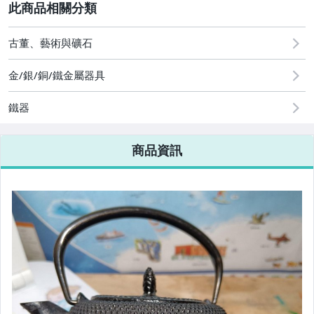
2
其它
[全店] 粉絲專享
[全店] 周年慶
古董、藝術與礦石
金/銀/銅/鐵金屬器具
鐵器
商品資訊