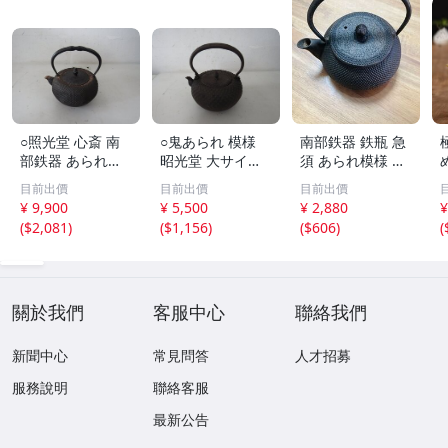
○照光堂 心斎 南
○鬼あられ 模様
南部鉄器 鉄瓶 急
部鉄器 あられ模
昭光堂 大サイズ
須 あられ模様 茶
様 鉄瓶 ひねり提
鉄瓶 当時物
道具 伝統工芸品
目前出價
目前出價
目前出價
み
¥ 9,900
¥ 5,500
¥ 2,880
¥
(
$2,081
)
(
$1,156
)
(
$606
)
(
關於我們
客服中心
聯絡我們
新聞中心
常見問答
人才招募
服務說明
聯絡客服
最新公告