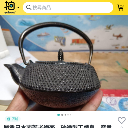
店鋪
嚴選日本南部老鐵壺，砂鐵製工精良，容量
0