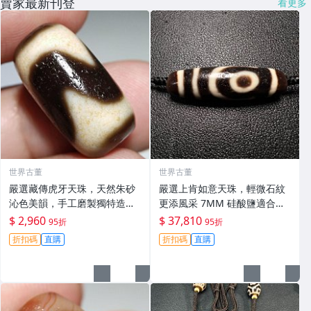
賣家最新刊登
看更多
世界古董
世界古董
嚴選藏傳虎牙天珠，天然朱砂
嚴選上肯如意天珠，輕微石紋
沁色美韻，手工磨製獨特造
更添風采 7MM 硅酸鹽適合收
型，久養包漿光澤，尺寸m
藏 天珠 硅酸鹽 收藏
$ 2,960
$ 37,810
95折
95折
m，天珠 天然朱砂 沁色
折扣碼
直購
折扣碼
直購