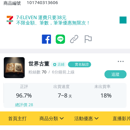
101740313606
商品編號
7-ELEVEN 運費只要
38
元
不限金額、筆數，筆筆優惠無限次！
世界古董
店鋪
實名驗證
粉絲數
70
6分鐘前上線
追蹤
7
正評
出貨速度
未出貨率
96.7%
7~8
18%
天
總評價
28
首頁主打
商品分類
活動優惠
直播影
sign
sign