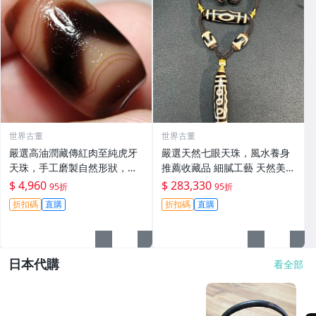
世界古董
世界古董
嚴選高油潤藏傳紅肉至純虎牙
嚴選天然七眼天珠，風水養身
天珠，手工磨製自然形狀，風
推薦收藏品 細膩工藝 天然美石
化包漂古韻十足，唯美景觀收
七眼天珠 攝魂美飾 寧靜心靈
$ 4,960
$ 283,330
95折
95折
藏推薦，尺寸mm，紅肉 虎牙
折扣碼
直購
折扣碼
直購
天珠
日本代購
看全部