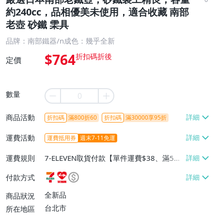
約240cc，品相優美未使用，適合收藏 南部
老壺 砂鐵 雬具
品牌：南部鐵器/n成色：幾乎全新
$764
定價
數量
商品活動
折扣碼
滿800折60
折扣碼
滿30000享95折
運費活動
運費抵用券
週末7-11免運
運費規則
7-ELEVEN取貨付款【單件運費$38、滿5件
或消費滿$1298免運費】、7-ELEVEN取貨
付款方式
不付款【免運費】、萊爾富取貨付款【單件
運費$60、滿5件或消費滿$1298免運
全新品
商品狀況
費】、宅配/貨運【單件運費$120、滿5件
台北市
所在地區
或消費滿$1598免運費】