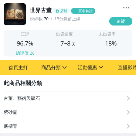
世界古董
店鋪
實名驗證
粉絲數
70
15分鐘前上線
追蹤
7
正評
出貨速度
未出貨率
96.7%
7~8
18%
天
總評價
28
首頁主打
商品分類
活動優惠
直播影
sign
sign
2
其它
[全店] 粉絲專享
[全店] 周年慶
古董、藝術與礦石
紫砂壺
底槽青