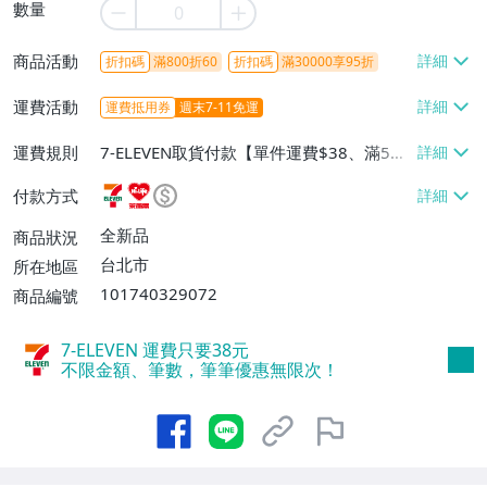
數量
商品活動
折扣碼
滿800折60
折扣碼
滿30000享95折
運費活動
運費抵用券
週末7-11免運
運費規則
7-ELEVEN取貨付款【單件運費$38、滿5件
或消費滿$1298免運費】、7-ELEVEN取貨
付款方式
不付款【免運費】、萊爾富取貨付款【單件
運費$60、滿5件或消費滿$1298免運
全新品
商品狀況
費】、宅配/貨運【單件運費$120、滿5件
台北市
所在地區
或消費滿$1598免運費】
101740329072
商品編號
7-ELEVEN 運費只要
38
元
不限金額、筆數，筆筆優惠無限次！