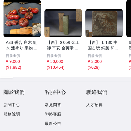
AS3 香合 唐木 紅
【西】Ｓ059 金工
【西】 Ｌ130 中
木 漆塗り 果物 野
師 平安 金英堂 正
国古玩 銅製 和興
菜 7点 未使用 茶
修 銅製 四方 花器
松彫 蓋物 唐物
目前出價
目前出價
目前出價
道具 小物
共箱
¥ 9,000
¥ 50,000
¥ 3,000
¥
(
$1,882
)
(
$10,454
)
(
$628
)
(
關於我們
客服中心
聯絡我們
新聞中心
常見問答
人才招募
服務說明
聯絡客服
最新公告