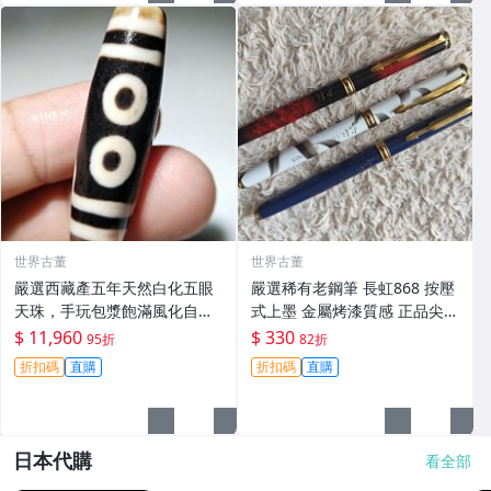
世界古董
世界古董
嚴選西藏產五年天然白化五眼
嚴選稀有老鋼筆 長虹868 按壓
天珠，手玩包漿飽滿風化自
式上墨 金屬烤漆質感 正品尖頭
然，尺寸14mm推薦收藏 五眼
紅白藍三色 兩側配重設計 長虹
$ 11,960
$ 330
95折
82折
天珠 白化天珠 包漿天珠
868 上墨鋼筆 老字樣 雙手握感
折扣碼
直購
折扣碼
直購
日本代購
看全部