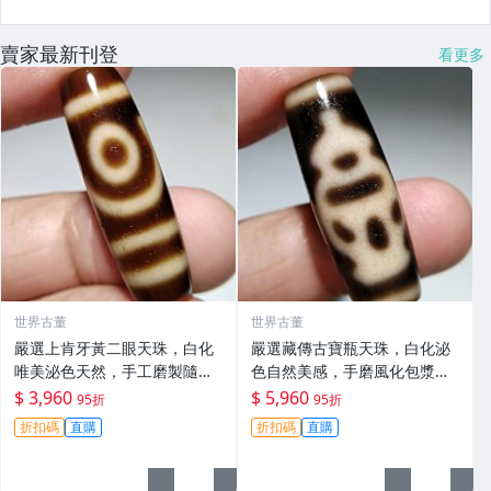
賣家最新刊登
看更多
世界古董
世界古董
嚴選上肯牙黃二眼天珠，白化
嚴選藏傳古寶瓶天珠，白化泌
唯美泌色天然，手工磨製隨形
色自然美感，手磨風化包漿飽
美石，風化包漂飽滿古雅，尺
滿，典藏級天珠推薦 天珠 發珠
$ 3,960
$ 5,960
95折
95折
寸mm適合收藏 天珠 至純 白
滾料
折扣碼
直購
折扣碼
直購
化