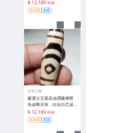
漿飽，手工打磨具韻味 二
$ 12,160
95折
眼天珠 白化 泓色
折扣碼
直購
世界古董
嚴選古玉質高油潤藏傳雙
魚金剛天珠，白化白芯泌
色佳，手磨老料風華飽
$ 12,160
95折
滿，尺寸10mm 雙魚天珠
折扣碼
直購
白化泌色 玉質