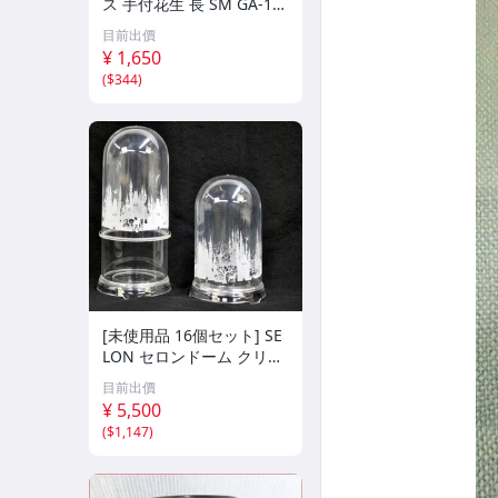
ス 手付花生 長 SM GA-10
6 高さ24cm
目前出價
¥ 1,650
(
$344
)
[未使用品 16個セット] SE
LON セロンドーム クリア
ー 120L プリント アダプ
目前出價
ター付 フラワーアレンジ
¥ 5,500
デコレート フィギュア 高
(
$1,147
)
さ約21/28cm