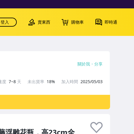
登入
賣東西
購物車
即時通
關於我
分享
速度
7~8
天
未出貨率
18%
加入時間
2025/05/03
浮雕花瓶，高23cm全