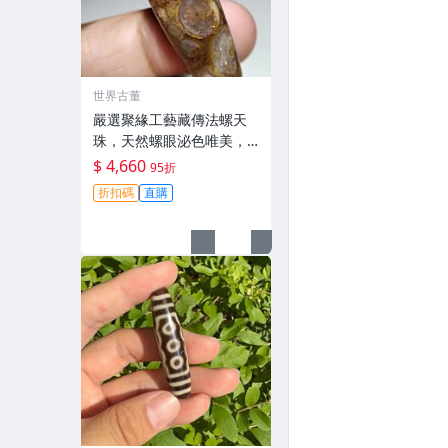
世界古董
嚴選聚緣工藝藏傳法螺天
珠，天然螺眼泌色唯美，
手磨老料隨形，風化包漿
$ 4,660
95折
飽滿，尺寸mm 推薦 天然
折扣碼
直購
天珠 法螺天珠