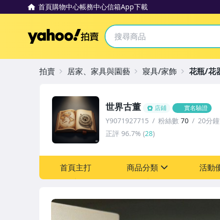
首頁
購物中心
帳務中心
信箱
App下載
Yahoo拍賣
拍賣
居家、家具與園藝
寢具/家飾
花瓶/花
世界古董
店鋪
實名驗證
Y9071927715
粉絲數
70
20分
正評
96.7%
(
28
)
首頁主打
商品分類
活動
sign
其它
[全店] 粉絲專享
[全店] 周年慶