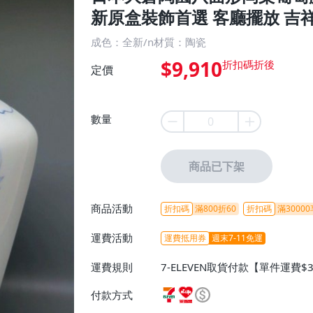
新原盒裝飾首選 客廳擺放 吉
成色：全新/n材質：陶瓷
$9,910
定價
數量
商品已下架
商品活動
折扣碼
滿800折60
折扣碼
滿30000
運費活動
運費抵用券
週末7-11免運
運費規則
7-ELEVEN取貨付款【單件運費$
ELEVEN取貨不付款【免運費】
付款方式
或消費滿$1298免運費】、宅配