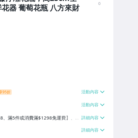
0
祥花器 葡萄花瓶 八方來財
享95折
38、滿5件或消費滿$1298免運費】、7-
、萊爾富取貨付款【單件運費$60、滿5件
/貨運【單件運費$120、滿5件或消費滿