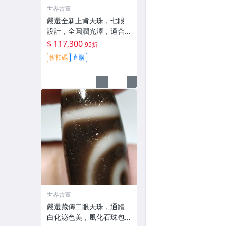
世界古董
嚴選全新上肯天珠，七眼
設計，全圓潤光澤，適合
收藏把玩。 天珠 全圓 洞孔
$ 117,300
95折
折扣碼
直購
世界古董
嚴選藏傳二眼天珠，通體
白化泌色美，風化石珠包