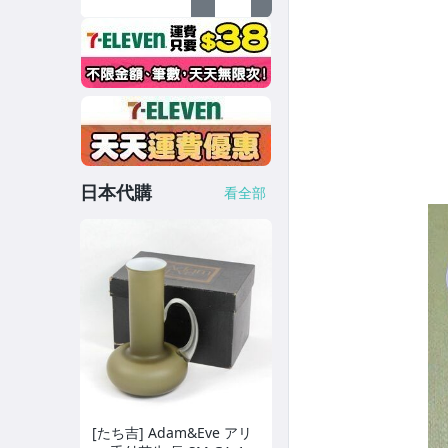
日本代購
看全部
[たち吉] Adam&Eve アリ