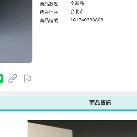
$1598免運費】
全新品
商品狀況
台北市
所在地區
101740338808
商品編號
7-ELEVEN 運費只要
38
元
不限金額、筆數，筆筆優惠無限次！
商品資訊