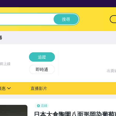
搜尋
器
追蹤
鐘前上線
即時通
出貨
優惠
直播影片
sign
店鋪
日本大倉陶園八面形岡染葡萄藤