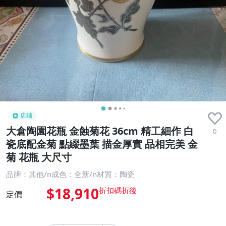
店鋪
大倉陶園花瓶 金蝕菊花 36cm 精工細作 白
0
瓷底配金菊 點綴墨葉 描金厚實 品相完美 金
菊 花瓶 大尺寸
品牌：其他/n成色：全新/n材質：陶瓷
$18,910
定價