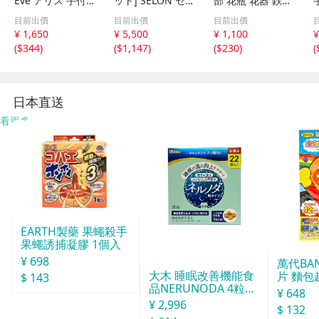
Eve アリス 手付
ット] SELON セ
部 花瓶 花器 鉄瓶
花生 長 SM GA-1
ロンドーム クリ
鉄器 和風 飾壺 イ
目前出價
目前出價
目前出價
06 高さ24cm
アー 120L プリン
ンテリア
¥ 1,650
¥ 5,500
¥ 1,100
¥
ト アダプター付
(
$344
)
(
$1,147
)
(
$230
)
(
フラワーアレンジ
デコレート フィ
ギュア 高さ約21/
28cm
日本直送
看更多
EARTH製藥 果蠅殺手
果蠅誘捕凝膠 1個入
¥ 698
萬代BA
大木 睡眠改善機能食
片 麵包
$ 143
品NERUNODA 4粒22
¥ 648
袋
¥ 2,996
$ 132