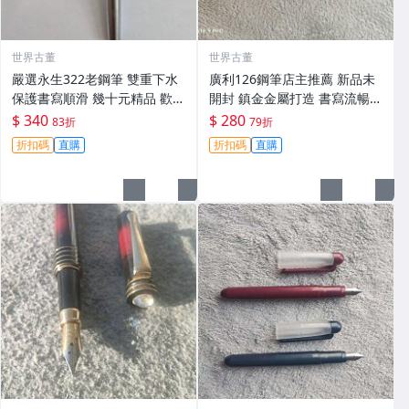
世界古董
世界古董
嚴選永生322老鋼筆 雙重下水
廣利126鋼筆店主推薦 新品未
保護書寫順滑 幾十元精品 歡迎
開封 鎮金金屬打造 書寫流暢
詳詢 觀賞 永生322 鋼筆 字跡
重量恰到好處 專家級用筆選擇
$ 340
$ 280
83折
79折
持久 精密工藝 舒適握感 收藏
126鋼筆 儲水型 筆尖書寫
折扣碼
直購
折扣碼
直購
推薦