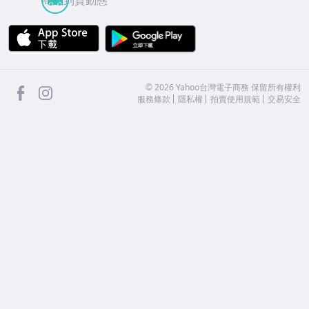
商品到貨動態
APP Store
Google Play
facebook
Instagram
©
2026
Yahoo台灣電子商務 保留所有權利
服務條款
隱私權
拍賣使用規範
交易安全