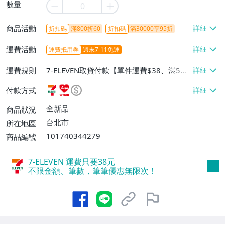
數量
商品活動
折扣碼
滿800折60
折扣碼
滿30000享95折
運費活動
運費抵用券
週末7-11免運
運費規則
7-ELEVEN取貨付款【單件運費$38、滿5件
或消費滿$1298免運費】、7-ELEVEN取貨
付款方式
不付款【免運費】、萊爾富取貨付款【單件
運費$60、滿5件或消費滿$1298免運
全新品
商品狀況
費】、宅配/貨運【單件運費$120、滿5件
台北市
所在地區
或消費滿$1598免運費】
101740344279
商品編號
7-ELEVEN 運費只要
38
元
不限金額、筆數，筆筆優惠無限次！