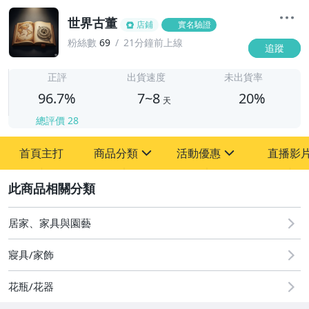
世界古董
店鋪
實名驗證
粉絲數
69
21分鐘前上線
追蹤
7
正評
出貨速度
未出貨率
96.7%
7~8
20%
天
總評價
28
首頁主打
商品分類
活動優惠
直播影
sign
sign
2
其它
[全店] 粉絲專享
[全店] 周年慶
居家、家具與園藝
寢具/家飾
花瓶/花器