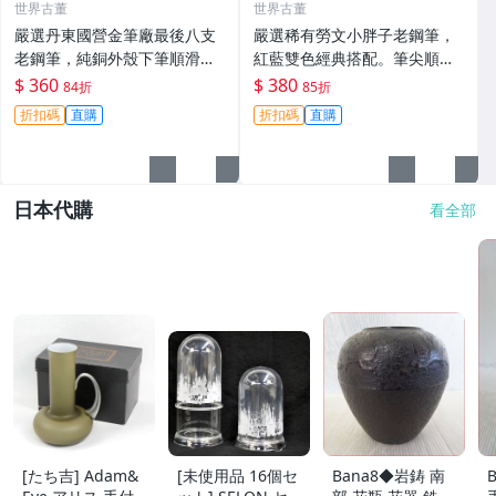
世界古董
世界古董
嚴選丹東國營金筆廠最後八支
嚴選稀有勞文小胖子老鋼筆，
老鋼筆，純銅外殼下筆順滑，
紅藍雙色經典搭配。筆尖順
錫粒飽滿，適合練字與書法收
滑，雅黑錫金筆身展現極簡風
$ 360
$ 380
84折
85折
藏。丹東產老鋼筆 沉甸甸 鋅金
格。時尚阻尼設計，久藏庫存
折扣碼
直購
折扣碼
直購
筆 稀有老鋼筆 丹東產錫粒鋼筆
仍有收藏價值。細節看圖了
古董鋼筆
解，低價限量販售中。 老鋼
日本代購
看全部
[たち吉] Adam&
[未使用品 16個セ
Bana8◆岩鋳 南