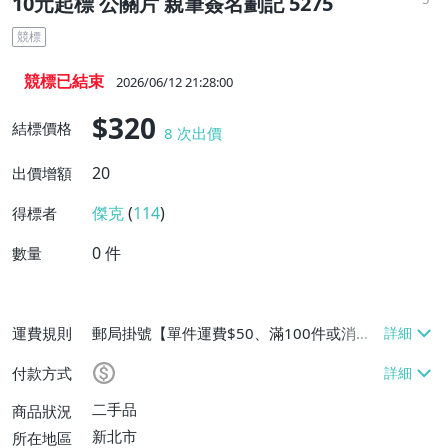
10元起標 公關片 親筆簽名劃記 5275
競標
競標已結束
2026/06/12 21:28:00
$320
結標價格
8
次出價
20
出價增額
傑克
(
114
)
得標者
0
件
數量
運費規則
郵局掛號【單件運費$50、滿100件或消費
滿$2000免運費】、離島配送【單件運費$5
付款方式
0、滿100件或消費滿$2000免運費】
二手品
商品狀況
新北市
所在地區