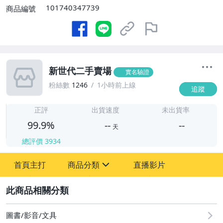
101740347739
商品編號
新世代二手賣場
實名驗證
粉絲數
1246
1小時前上線
追蹤
-
-
正評
出貨速度
未出貨率
99.9%
--
--
天
總評價
3934
-
首頁主打
商品分類
直播影片
-
sign
圖書/影音/文具
2
圖書/影音/文具