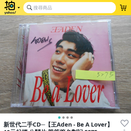
新世代二手CD─【王Aden - Be A Lover】
5