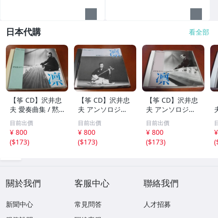
日本代購
看全部
【筝 CD】沢井忠
【筝 CD】沢井忠
【筝 CD】沢井忠
夫 愛奏曲集 / 黙
夫 アンソロジー
夫 アンソロジー
示 、波 、二つの
「凜」からの分売
「凜」からの分売
目前出價
目前出價
目前出價
相 、箏二重奏ソ
沢井忠夫作品集
沢井忠夫 作品集
¥ 800
¥ 800
¥ 800
¥
ナタ 杵屋正邦 、
ライブ 風衣、水
第三集 “光る海”
(
$173
)
(
$173
)
(
$173
)
(
入野義朗 、小野
の声、枯野砧、五
（限定販売） 200
衛 他 (1971/197
節の舞、ファンタ
1
3/1976)
ジア (限定）
關於我們
客服中心
聯絡我們
新聞中心
常見問答
人才招募