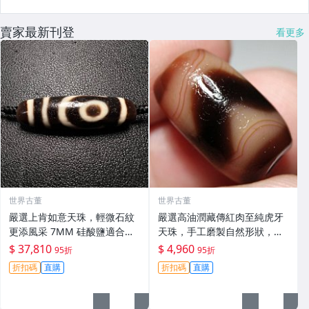
賣家最新刊登
看更多
世界古董
世界古董
嚴選上肯如意天珠，輕微石紋
嚴選高油潤藏傳紅肉至純虎牙
更添風采 7MM 硅酸鹽適合收
天珠，手工磨製自然形狀，風
藏 天珠 硅酸鹽 收藏
化包漂古韻十足，唯美景觀收
$ 37,810
$ 4,960
95折
95折
藏推薦，尺寸mm，紅肉 虎牙
折扣碼
直購
折扣碼
直購
天珠