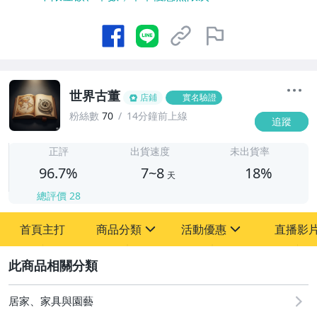
世界古董
店鋪
實名驗證
粉絲數
70
14分鐘前上線
追蹤
7
正評
出貨速度
未出貨率
96.7%
7~8
18%
天
總評價
28
首頁主打
商品分類
活動優惠
直播影
sign
sign
2
其它
[全店] 粉絲專享
[全店] 周年慶
居家、家具與園藝