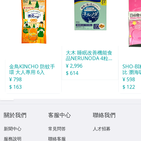
大木 睡眠改善機能食
品NERUNODA 4粒22
袋
¥ 2,996
SHO-
金鳥KINCHO 防蚊手
比 瀏海
環 大人專用 6入
$ 614
¥ 598
¥ 798
$ 122
$ 163
關於我們
客服中心
聯絡我們
新聞中心
常見問答
人才招募
服務說明
聯絡客服