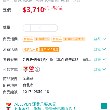
品牌：捷克/n成色：輕微使用痕跡/n材質：水晶
$3,710
定價
數量
商品活動
折扣碼
滿800折60
折扣碼
滿30000享95折
運費活動
運費抵用券
週末7-11免運
運費規則
7-ELEVEN取貨付款【單件運費$38、滿5件
或消費滿$1298免運費】、7-ELEVEN取貨
付款方式
不付款【免運費】、萊爾富取貨付款【單件
運費$60、滿5件或消費滿$1298免運
全新品
商品狀況
費】、宅配/貨運【單件運費$120、滿5件
台北市
所在地區
或消費滿$1598免運費】
101740356418
商品編號
7-ELEVEN 運費只要
38
元
不限金額、筆數，筆筆優惠無限次！