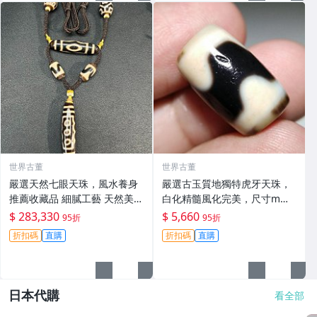
世界古董
世界古董
嚴選天然七眼天珠，風水養身
嚴選古玉質地獨特虎牙天珠，
推薦收藏品 細膩工藝 天然美石
白化精髓風化完美，尺寸mm
七眼天珠 攝魂美飾 寧靜心靈
適合收藏/UI/UI收藏/UI收藏
$ 283,330
$ 5,660
95折
95折
折扣碼
直購
折扣碼
直購
日本代購
看全部