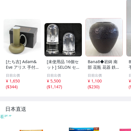
[たち吉] Adam&
[未使用品 16個セ
Bana8◆岩鋳 南
Eve アリス 手付
ット] SELON セ
部 花瓶 花器 鉄瓶
花生 長 SM GA-1
ロンドーム クリ
鉄器 和風 飾壺 イ
目前出價
目前出價
目前出價
06 高さ24cm
アー 120L プリン
ンテリア
¥ 1,650
¥ 5,500
¥ 1,100
¥
ト アダプター付
(
$344
)
(
$1,147
)
(
$230
)
(
フラワーアレンジ
デコレート フィ
ギュア 高さ約21/
28cm
日本直送
看更多