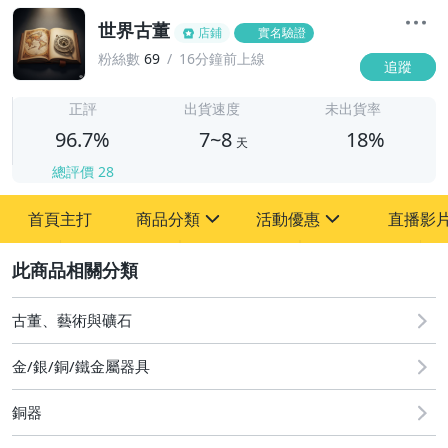
世界古董
店鋪
實名驗證
粉絲數
69
16分鐘前上線
追蹤
7
正評
出貨速度
未出貨率
96.7%
7~8
18%
天
總評價
28
首頁主打
商品分類
活動優惠
直播影
sign
sign
2
其它
[全店] 粉絲專享
[全店] 周年慶
古董、藝術與礦石
金/銀/銅/鐵金屬器具
銅器