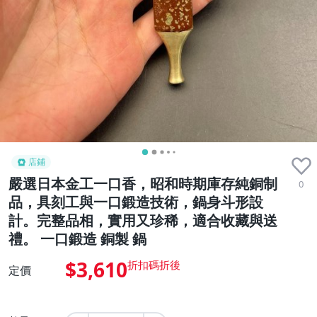
店鋪
嚴選日本金工一口香，昭和時期庫存純銅制
0
品，具刻工與一口鍛造技術，鍋身斗形設
計。完整品相，實用又珍稀，適合收藏與送
禮。 一口鍛造 銅製 鍋
$3,610
定價