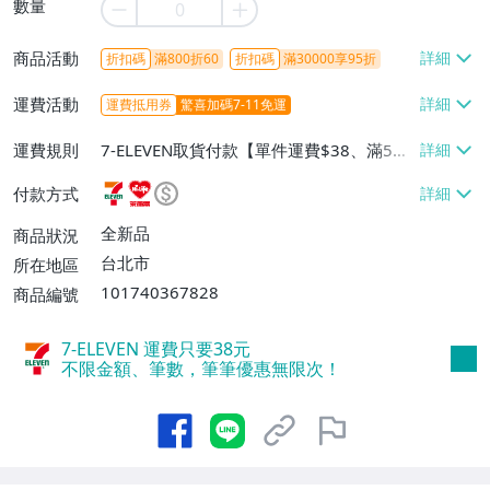
數量
商品活動
折扣碼
滿800折60
折扣碼
滿30000享95折
運費活動
運費抵用券
驚喜加碼7-11免運
運費規則
7-ELEVEN取貨付款【單件運費$38、滿5件
或消費滿$1298免運費】、7-ELEVEN取貨
付款方式
不付款【免運費】、萊爾富取貨付款【單件
運費$60、滿5件或消費滿$1298免運
全新品
商品狀況
費】、宅配/貨運【單件運費$120、滿5件
台北市
所在地區
或消費滿$1598免運費】
101740367828
商品編號
7-ELEVEN 運費只要
38
元
不限金額、筆數，筆筆優惠無限次！