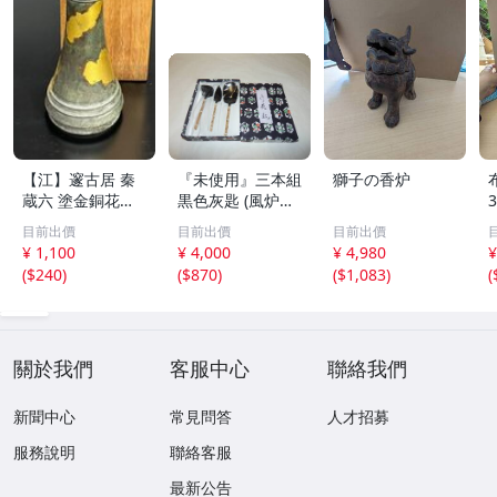
【江】邃古居 秦
『未使用』三本組
獅子の香炉
蔵六 塗金銅花器
黒色灰匙 (風炉用)
直径約9cm×高さ
化粧箱
目前出價
目前出價
目前出價
30cm 在銘 共箱
¥ 1,100
¥ 4,000
¥ 4,980
¥
古美術品(華道具
(
$240
)
(
$870
)
(
$1,083
)
(
花生花瓶花生飾
壺)BXZ2737 LTah
kp CTqxaf
關於我們
客服中心
聯絡我們
新聞中心
常見問答
人才招募
服務說明
聯絡客服
最新公告