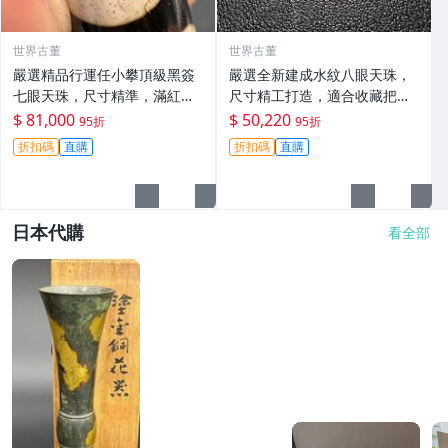
世界古董
世界古董
嚴選精品行運任小攀頂級黑簽
嚴選全新建成水紋八眼天珠，
七眼天珠，尺寸精準，滿紅砂
尺寸精工打造，適合收藏把玩
獨特圖騰裝飾，全品無瑕。最
mm 全新天珠 收藏 把玩
$ 81,000
$ 50,220
95折
95折
珍貴的收藏佳品。 七眼天珠 紙
折扣碼
直購
折扣碼
直購
牌 串珠
日本代購
看全部