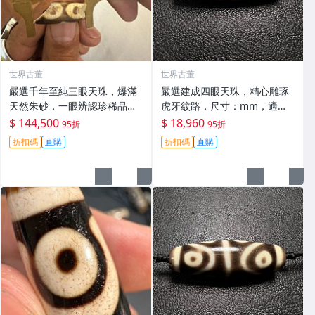
世界古董
世界古董
嚴選千年至純三眼天珠，爆滿
嚴選建成四眼天珠，精心雕琢
天然朱砂，一眼辨認珍稀品質
虎牙紋路，尺寸：mm，適合
天珠 一眼斷珠 三眼天珠
收藏 四眼天珠 虎牙 現代款
$ 144,500
$ 18,960
95折
95折
折扣碼
直購
折扣碼
直購