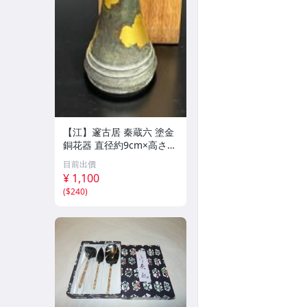
【江】邃古居 秦蔵六 塗金
銅花器 直径約9cm×高さ30
cm 在銘 共箱 古美術品(華
目前出價
道具花生花瓶花生飾壺)BX
¥ 1,100
Z2737 LTahkp CTqxaf
(
$240
)