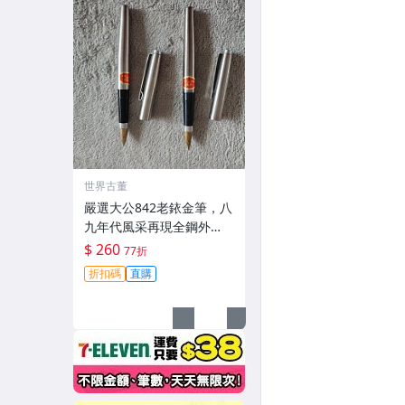
世界古董
嚴選大公842老銥金筆，八
九年代風采再現全鋼外
觀，隨機附送兩種筆夾。
$ 260
77折
全新未使用，保存極佳。 8
折扣碼
直購
42老鋼筆 全鋼金筆 未用過
墨水