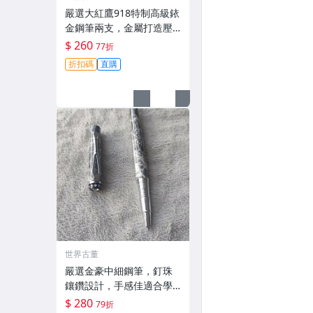
嚴選大紅鷹918特制高級銥
金鋼筆兩支，金屬打造壓
手不累，細膩鋒毫順滑書
$ 260
77折
寫。收藏佳品！ 大紅鷹 91
折扣碼
直購
8 鏡面 鋰
世界古董
嚴選金豪中細鋼筆，釘珠
鑲鑽設計，手感佳適合學
生寫作業 記筆記 金屬覆漆
$ 280
79折