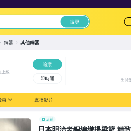
搜尋
銅器
其他銅器
追蹤
前上線
即時通
出貨
優惠
直播影片
sign
店鋪
日本明治老銅編織提梁籃 精致