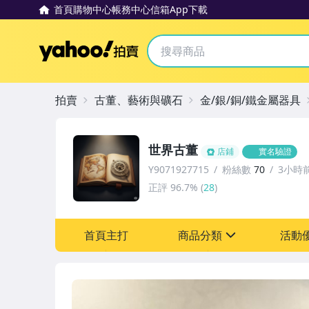
首頁
購物中心
帳務中心
信箱
App下載
Yahoo拍賣
拍賣
古董、藝術與礦石
金/銀/銅/鐵金屬器具
世界古董
店鋪
實名驗證
Y9071927715
粉絲數
70
3小時
正評
96.7%
(
28
)
首頁主打
商品分類
活動
sign
其它
[全店] 粉絲專享
[全店] 周年慶