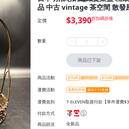
品 中古 vintage 茶空間 散
$3,390
定價
數量
商品已下架
商品活動
折扣碼
滿800折60
折扣碼
滿30000
運費活動
運費抵用券
週末7-11免運
運費規則
7-ELEVEN取貨付款【單件運費$
ELEVEN取貨不付款【免運費】
付款方式
或消費滿$1298免運費】、宅配
$1598免運費】
全新品
商品狀況