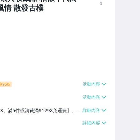
0
發風情 散發古樸
享95折
38、滿5件或消費滿$1298免運費】、7-
、萊爾富取貨付款【單件運費$60、滿5件
/貨運【單件運費$120、滿5件或消費滿