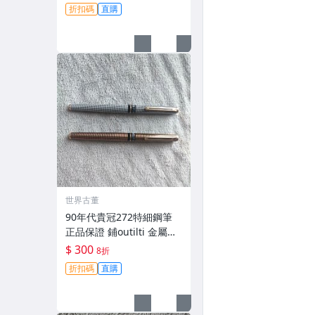
材質 金豪 中細 鋪珠
折扣碼
直購
世界古董
90年代貴冠272特細鋼筆
正品保證 鋪outilti 金屬網
格特細筆尖書寫順滑 古典
$ 300
8折
美雅 貴冠272 特細鋼筆 鋪
折扣碼
直購
outilti 金屬網格 細筆尖 9