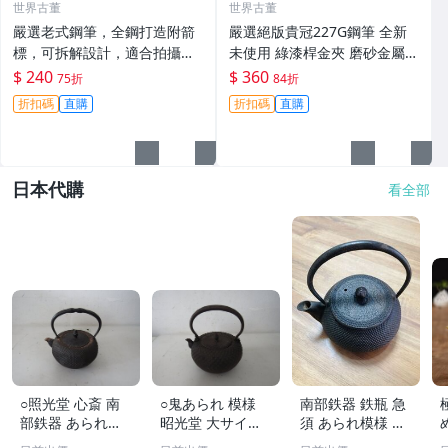
世界古董
世界古董
嚴選老式鋼筆，全鋼打造附箭
嚴選絕版貴冠227G鋼筆 全新
標，可拆解設計，適合拍攝與
未使用 綠漆桿金夾 磨砂金屬外
收藏。影視道具好選擇。 老鋼
殼 大明尖飽滿墨水 試寫順滑
$ 240
$ 360
75折
84折
筆 電影道具 雑貨收藏
適合收藏使用 老鋼筆 條件好
折扣碼
直購
折扣碼
直購
銑筆
日本代購
看全部
○照光堂 心斎 南
○鬼あられ 模様
南部鉄器 鉄瓶 急
部鉄器 あられ模
昭光堂 大サイズ
須 あられ模様 茶
様 鉄瓶 ひねり提
鉄瓶 当時物
道具 伝統工芸品