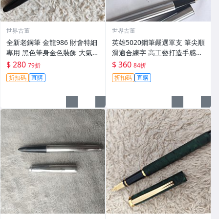
世界古董
世界古董
全新老鋼筆 金龍986 財會特細
英雄5020鋼筆嚴選單支 筆尖順
專用 黑色筆身金色裝飾 大氣順
滑適合練字 高工藝打造手感佳
滑好寫 小明尖 筆夾輕微氧化
英雄5020 鋪筆 卡其色 鉑金鍍
$ 280
$ 360
79折
84折
無損毫毛 新手舊藏共賞 財會鋼
工藝 經典款式 英雄5020 鋪筆
折扣碼
直購
折扣碼
直購
筆 傳承工藝 滑動自如 古典風
時尚經典 字體工整