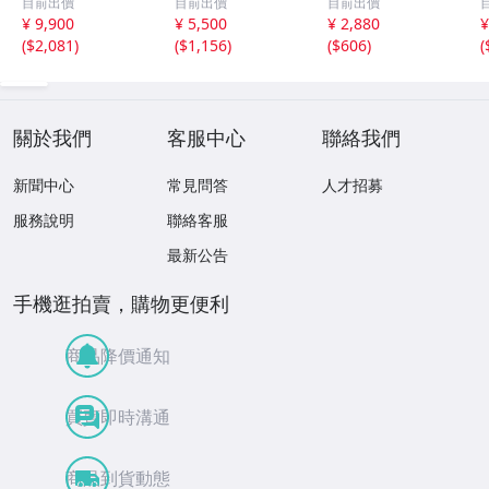
目前出價
目前出價
目前出價
み
¥ 9,900
¥ 5,500
¥ 2,880
¥
(
$2,081
)
(
$1,156
)
(
$606
)
(
關於我們
客服中心
聯絡我們
新聞中心
常見問答
人才招募
服務說明
聯絡客服
最新公告
手機逛拍賣，購物更便利
商品降價通知
買賣即時溝通
商品到貨動態