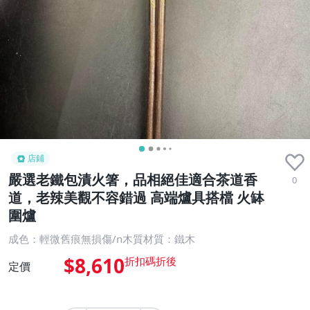
店鋪
嚴選老鐵包漬火箸，品相絕佳適合茶道香
0
道，老辣美觀不容錯過 高端爐具搭檔 火缽
圍爐
成色：輕微舊痕無損傷/n木質材質：鐵木
$8,610
定價