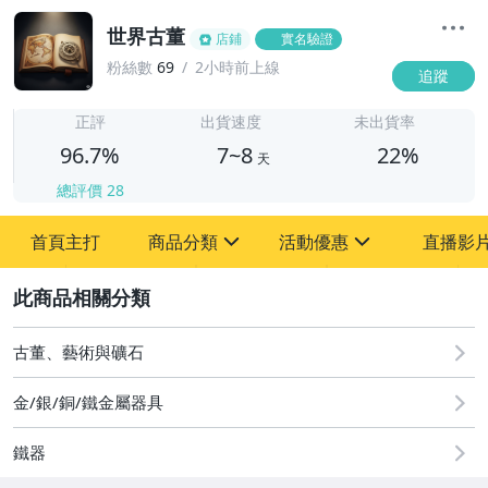
世界古董
店鋪
實名驗證
粉絲數
69
2小時前上線
追蹤
7
正評
出貨速度
未出貨率
96.7%
7~8
22%
天
總評價
28
首頁主打
商品分類
活動優惠
直播影
sign
sign
2
其它
[全店] 粉絲專享
[全店] 周年慶
古董、藝術與礦石
金/銀/銅/鐵金屬器具
鐵器