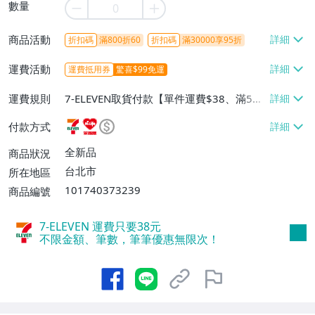
數量
商品活動
折扣碼
滿800折60
折扣碼
滿30000享95折
運費活動
運費抵用券
驚喜$99免運
運費規則
7-ELEVEN取貨付款【單件運費$38、滿5件
或消費滿$1298免運費】、7-ELEVEN取貨
付款方式
不付款【免運費】、萊爾富取貨付款【單件
運費$60、滿5件或消費滿$1298免運
全新品
商品狀況
費】、宅配/貨運【單件運費$120、滿5件
台北市
所在地區
或消費滿$1598免運費】
101740373239
商品編號
7-ELEVEN 運費只要
38
元
不限金額、筆數，筆筆優惠無限次！