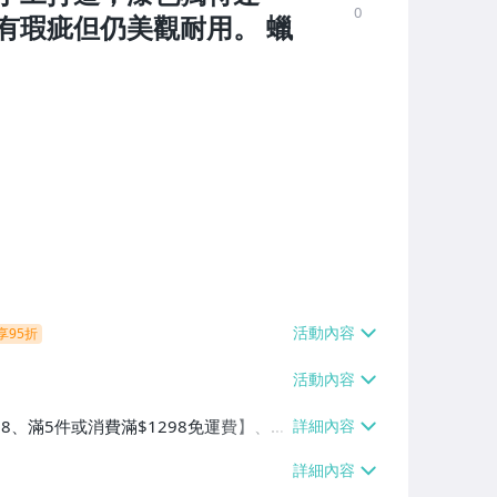
0
有瑕疵但仍美觀耐用。 蠟
享95折
38、滿5件或消費滿$1298免運費】、7-
、萊爾富取貨付款【單件運費$60、滿5件
/貨運【單件運費$120、滿5件或消費滿