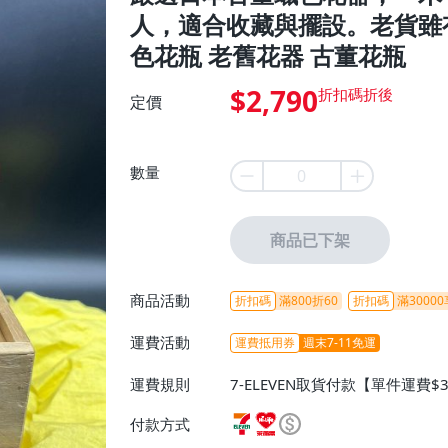
人，適合收藏與擺設。老貨雖
色花瓶 老舊花器 古董花瓶
$2,790
定價
數量
商品已下架
商品活動
折扣碼
滿800折60
折扣碼
滿30000
運費活動
運費抵用券
週末7-11免運
運費規則
7-ELEVEN取貨付款【單件運費$
ELEVEN取貨不付款【免運費】
付款方式
或消費滿$1298免運費】、宅配