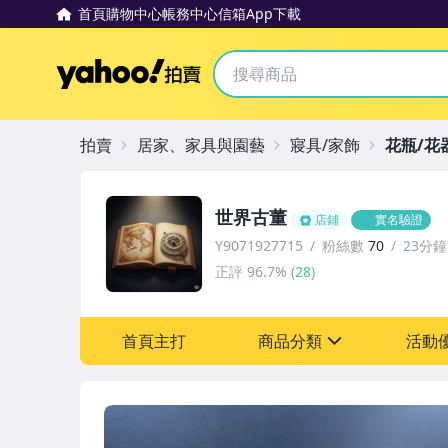
首頁
購物中心
帳務中心
信箱
App下載
Yahoo拍賣
拍賣
居家、家具與園藝
寢具/家飾
花瓶/花
世界古董
店鋪
實名驗證
Y9071927715
粉絲數
70
23分
正評
96.7%
(
28
)
首頁主打
商品分類
活動
sign
其它
[全店] 粉絲專享
[全店] 周年慶