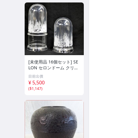
[未使用品 16個セット] SE
LON セロンドーム クリア
ー 120L プリント アダプ
目前出價
ター付 フラワーアレンジ
¥ 5,500
デコレート フィギュア 高
(
$1,147
)
さ約21/28cm