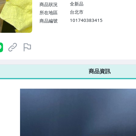
$1598免運費】
全新品
商品狀況
台北市
所在地區
101740383415
商品編號
7-ELEVEN 運費只要
38
元
不限金額、筆數，筆筆優惠無限次！
商品資訊