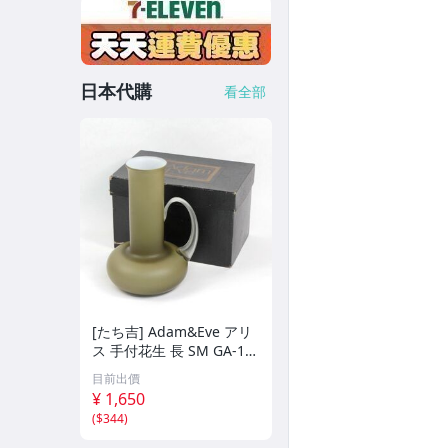
日本代購
看全部
[たち吉] Adam&Eve アリ
ス 手付花生 長 SM GA-10
6 高さ24cm
目前出價
¥ 1,650
(
$344
)