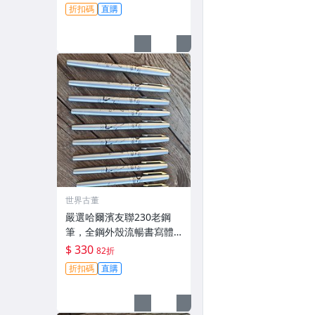
愛拼才會贏 筆身氧化痕跡
折扣碼
直購
優質鋼筆
世界古董
嚴選哈爾濱友聯230老鋼
筆，全鋼外殼流暢書寫體
驗佳 仙鶴圖案祥雲紋飾 老
$ 330
82折
壇收藏佳品 銥售中 筆尖銥
折扣碼
直購
粒 鋼筆 友聯230 仙鶴