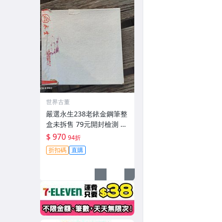
世界古董
嚴選永生238老銥金鋼筆整
盒未拆售 79元開封檢測 中
古收藏推薦 鋉絲鋼筆 永生
$ 970
94折
鋼筆 原廠鋼筆
折扣碼
直購