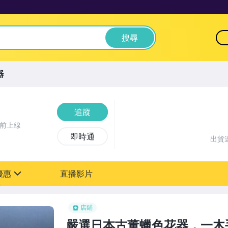
搜尋
器
追蹤
鐘前上線
即時通
出貨
優惠
直播影片
sign
店鋪
嚴選日本古董蠟色花器，一木