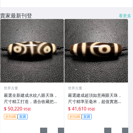
賣家最新刊登
看更多
世界古董
世界古董
嚴選全新建成水紋八眼天珠，
嚴選建成超頂如意兩眼天珠，
尺寸精工打造，適合收藏把玩
尺寸精準至毫米，超值實惠價
mm 全新天珠 收藏 把玩
格等您搶！天珠收藏、祈福儀
$ 50,220
$ 41,610
95折
95折
式、淨化專用 建成天珠 祈福
折扣碼
直購
折扣碼
直購
天然天珠