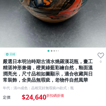
店鋪
嚴選日本明治時期古清水燒羅漢花瓶，畫工
0
精湛神形兼備，橙黃綠藍彩繪自然，釉面溫
潤亮光，尺寸品相如圖顯示，適合收藏與日
常裝飾，全美品無瑕疵，老物件自然風華
年代：清/n成色：品相完好無瑕疵/n款式：瓶
$24,640
定價