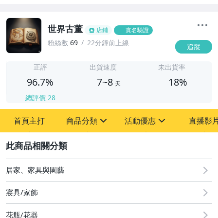
世界古董
店鋪
實名驗證
粉絲數
69
22分鐘前上線
追蹤
7
正評
出貨速度
未出貨率
96.7%
7~8
18%
天
總評價
28
首頁主打
商品分類
活動優惠
直播影
sign
sign
2
其它
[全店] 粉絲專享
[全店] 周年慶
居家、家具與園藝
寢具/家飾
花瓶/花器