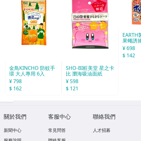
EART
果蠅誘捕
¥ 698
$ 142
SHO-BI粧美堂 星之卡
金鳥KINCHO 防蚊手
比 瀏海吸油面紙
環 大人專用 6入
¥ 598
¥ 798
$ 121
$ 162
關於我們
客服中心
聯絡我們
新聞中心
常見問答
人才招募
服務說明
聯絡客服