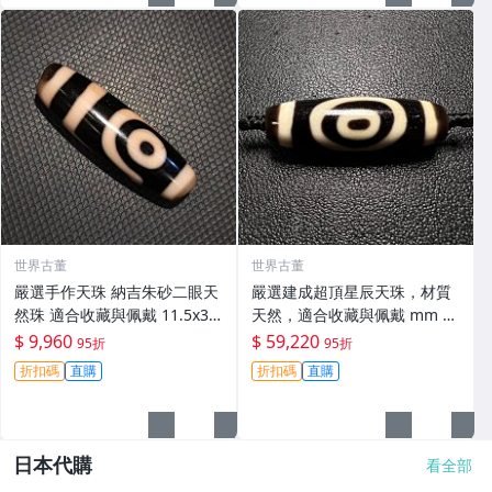
世界古董
世界古董
嚴選手作天珠 納吉朱砂二眼天
嚴選建成超頂星辰天珠，材質
然珠 適合收藏與佩戴 11.5x38
天然，適合收藏與佩戴 mm 精
mm 天然珠 衝勁 祥瑞
準關鍵詞：天珠 星辰 天地
$ 9,960
$ 59,220
95折
95折
折扣碼
直購
折扣碼
直購
日本代購
看全部