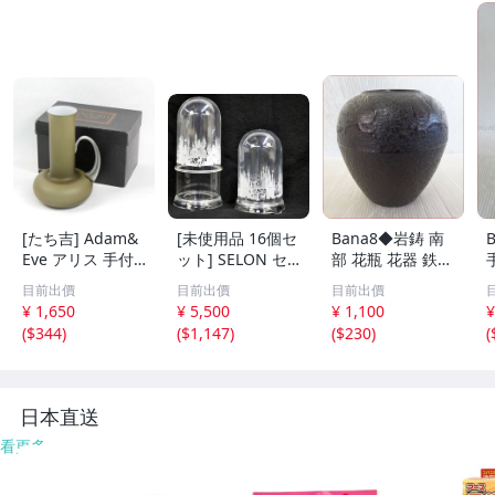
[たち吉] Adam&
[未使用品 16個セ
Bana8◆岩鋳 南
Eve アリス 手付
ット] SELON セ
部 花瓶 花器 鉄瓶
花生 長 SM GA-1
ロンドーム クリ
鉄器 和風 飾壺 イ
目前出價
目前出價
目前出價
06 高さ24cm
アー 120L プリン
ンテリア
¥ 1,650
¥ 5,500
¥ 1,100
¥
ト アダプター付
(
$344
)
(
$1,147
)
(
$230
)
(
フラワーアレンジ
デコレート フィ
ギュア 高さ約21/
28cm
日本直送
看更多