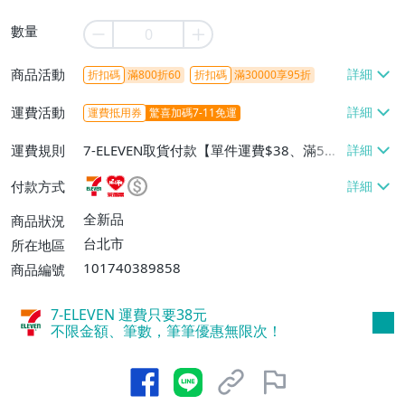
數量
商品活動
折扣碼
滿800折60
折扣碼
滿30000享95折
運費活動
運費抵用券
驚喜加碼7-11免運
運費規則
7-ELEVEN取貨付款【單件運費$38、滿5件
或消費滿$1298免運費】、7-ELEVEN取貨
付款方式
不付款【免運費】、萊爾富取貨付款【單件
運費$60、滿5件或消費滿$1298免運
全新品
商品狀況
費】、宅配/貨運【單件運費$120、滿5件
台北市
所在地區
或消費滿$1598免運費】
101740389858
商品編號
7-ELEVEN 運費只要
38
元
不限金額、筆數，筆筆優惠無限次！