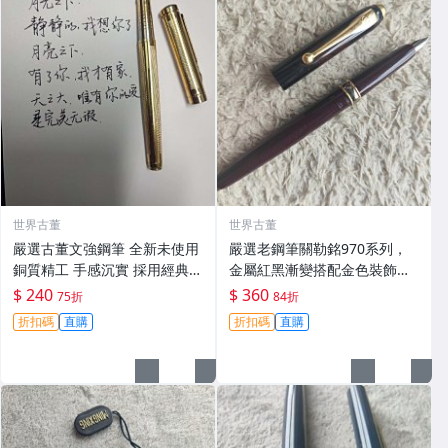
世界古董
世界古董
嚴選古董文強鋼筆 全新未使用
嚴選老鋼筆關勒銘970系列，
銅質精工 手感沉實 採用經典設
金屬紅黑漸變搭配金色裝飾，
計 掉漆顯舊趣試用更佳 文書好
細尖阻尼設計寫字順滑。筆身
$ 240
$ 360
75折
84折
幫手 文強鋼筆 金屬文具 鉑金
雖有輕微劃痕但仍大氣推薦，
折扣碼
直購
折扣碼
直購
老字典 筆尖細膩 字跡清爽 老
適合收藏與日常使用。 970系
物
列 老鋼筆 雕花