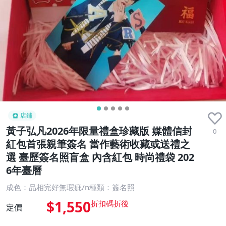
店鋪
黃子弘凡2026年限量禮盒珍藏版 媒體信封
0
紅包首張親筆簽名 當作藝術收藏或送禮之
選 臺歷簽名照盲盒 內含紅包 時尚禮袋 202
6年臺曆
成色：品相完好無瑕疵/n種類：簽名照
$1,550
定價