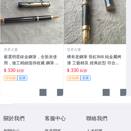
世界古董
世界古董
嚴選明星銥金鋼筆，全新未使
稀有老鋼筆 長虹868 純金屬烤
用，做工精細值得收藏 鋼筆 銥
漆 工藝精良 經典款型 符合日
金 字典 筆帽
用與收藏 防滑筆握 重量適中
$ 330
$ 330
82折
82折
宜練字 護膽版 老鋼筆 收藏品
折扣碼
直購
折扣碼
直購
關於我們
客服中心
聯絡我們
新聞中心
常見問答
人才招募