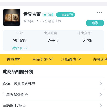
世界古董
店鋪
實名驗證
粉絲數
67
7分鐘前上線
追蹤
7
正評
出貨速度
未出貨率
96.6%
7~8
22%
天
總評價
27
首頁主打
商品分類
活動優惠
直播影
sign
sign
2
其它
[全店] 粉絲專享
[全店] 周年慶
偶像、球員卡與郵幣
明星與偶像周邊
華語歌手/藝人