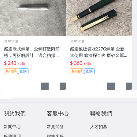
世界古董
世界古董
嚴選老式鋼筆，全鋼打造附箭
嚴選絕版貴冠227G鋼筆 全新
標，可拆解設計，適合拍攝與
未使用 綠漆桿金夾 磨砂金屬外
收藏。影視道具好選擇。 老鋼
殼 大明尖飽滿墨水 試寫順滑
$ 240
$ 360
75折
84折
筆 電影道具 雑貨收藏
適合收藏使用 老鋼筆 條件好
折扣碼
直購
折扣碼
直購
銑筆
關於我們
客服中心
聯絡我們
新聞中心
常見問答
人才招募
服務說明
聯絡客服