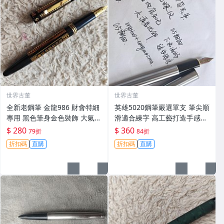
世界古董
世界古董
全新老鋼筆 金龍986 財會特細
英雄5020鋼筆嚴選單支 筆尖順
專用 黑色筆身金色裝飾 大氣順
滑適合練字 高工藝打造手感佳
滑好寫 小明尖 筆夾輕微氧化
英雄5020 鋪筆 卡其色 鉑金鍍
$ 280
$ 360
79折
84折
無損毫毛 新手舊藏共賞 財會鋼
工藝 經典款式 英雄5020 鋪筆
折扣碼
直購
折扣碼
直購
筆 傳承工藝 滑動自如 古典風
時尚經典 字體工整