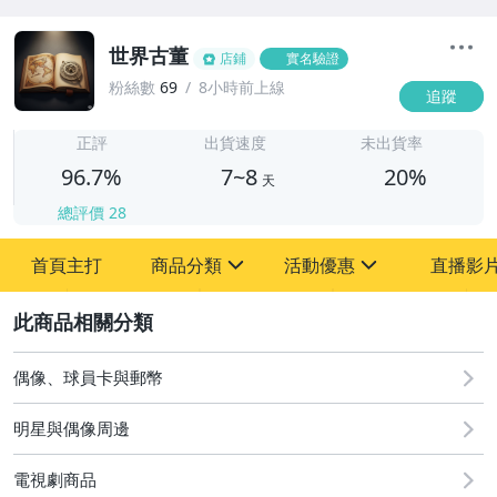
世界古董
店鋪
實名驗證
粉絲數
69
8小時前上線
追蹤
7
正評
出貨速度
未出貨率
96.7%
7~8
20%
天
總評價
28
首頁主打
商品分類
活動優惠
直播影
sign
sign
2
其它
[全店] 粉絲專享
[全店] 周年慶
偶像、球員卡與郵幣
明星與偶像周邊
電視劇商品