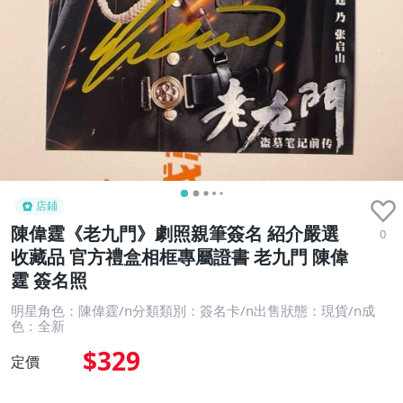
店鋪
陳偉霆《老九門》劇照親筆簽名 紹介嚴選
0
收藏品 官方禮盒相框專屬證書 老九門 陳偉
霆 簽名照
明星角色：陳偉霆/n分類類別：簽名卡/n出售狀態：現貨/n成
色：全新
$329
定價