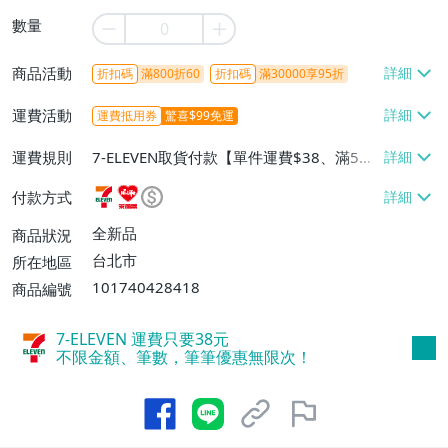
數量
商品活動
折扣碼
滿800折60
折扣碼
滿30000享95折
運費活動
運費抵用券
驚喜$99免運
運費規則
7-ELEVEN取貨付款【單件運費$38、滿5件
或消費滿$1298免運費】、7-ELEVEN取貨
付款方式
不付款【免運費】、萊爾富取貨付款【單件
運費$60、滿5件或消費滿$1298免運
全新品
商品狀況
費】、宅配/貨運【單件運費$120、滿5件
台北市
所在地區
或消費滿$1598免運費】
101740428418
商品編號
7-ELEVEN 運費只要
38
元
不限金額、筆數，筆筆優惠無限次！