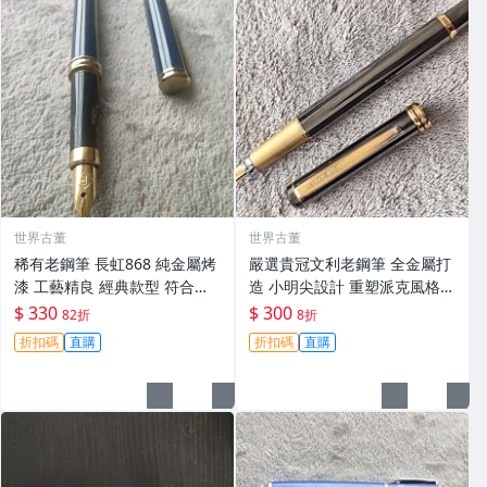
世界古董
世界古董
稀有老鋼筆 長虹868 純金屬烤
嚴選貴冠文利老鋼筆 全金屬打
漆 工藝精良 經典款型 符合日
造 小明尖設計 重塑派克風格
用與收藏 防滑筆握 重量適中
時尚復古 專為國人量身打造 輕
$ 330
$ 300
82折
8折
宜練字 護膽版 老鋼筆 收藏品
便易握書寫更順手 久藏老庫存
折扣碼
直購
折扣碼
直購
銅金表面氧化痕跡 正常使用無
礙 建