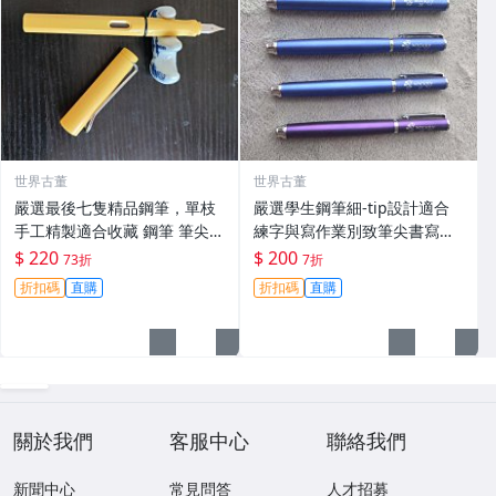
世界古董
世界古董
嚴選最後七隻精品鋼筆，單枝
嚴選學生鋼筆細-tip設計適合
手工精製適合收藏 鋼筆 筆尖
練字與寫作業別致筆尖書寫順
字典 筆尖
滑單支出售詳細請查看圖文關
$ 220
$ 200
73折
7折
鍵詞：鋼筆 筆尖 字體練習
折扣碼
直購
折扣碼
直購
關於我們
客服中心
聯絡我們
新聞中心
常見問答
人才招募