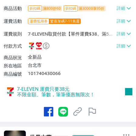
商品活動
折扣碼
滿800折60
折扣碼
滿30000享95折
運費活動
運費抵用券
驚喜加碼7-11免運
運費規則
7-ELEVEN取貨付款【單件運費$38、滿5件
或消費滿$1298免運費】、7-ELEVEN取貨
付款方式
不付款【免運費】、萊爾富取貨付款【單件
運費$60、滿5件或消費滿$1298免運
全新品
商品狀況
費】、宅配/貨運【單件運費$120、滿5件
台北市
所在地區
或消費滿$1598免運費】
101740430066
商品編號
7-ELEVEN 運費只要
38
元
不限金額、筆數，筆筆優惠無限次！