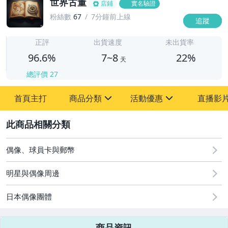
世界古董
店鋪
實名驗證
粉絲數
67
7分鐘前上線
追蹤
7
正評
出貨速度
未出貨率
96.6%
7~8
22%
天
總評價
27
首頁主打
商品分類
活動優惠
直播影
sign
sign
2
其它
[全店] 粉絲專享
[全店] 周年慶
偶像、球員卡與郵幣
明星與偶像周邊
日本偶像團體
商品資訊