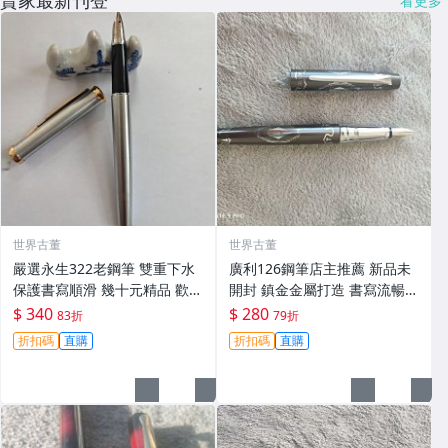
賣家最新刊登
看更多
世界古董
世界古董
嚴選永生322老鋼筆 雙重下水
廣利126鋼筆店主推薦 新品未
保護書寫順滑 幾十元精品 歡迎
開封 鎮金金屬打造 書寫流暢
詳詢 觀賞 永生322 鋼筆 字跡
重量恰到好處 專家級用筆選擇
$ 340
$ 280
83折
79折
持久 精密工藝 舒適握感 收藏
126鋼筆 儲水型 筆尖書寫
折扣碼
直購
折扣碼
直購
推薦