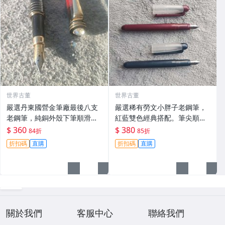
世界古董
世界古董
嚴選丹東國營金筆廠最後八支
嚴選稀有勞文小胖子老鋼筆，
老鋼筆，純銅外殼下筆順滑，
紅藍雙色經典搭配。筆尖順
錫粒飽滿，適合練字與書法收
滑，雅黑錫金筆身展現極簡風
$ 360
$ 380
84折
85折
藏。丹東產老鋼筆 沉甸甸 鋅金
格。時尚阻尼設計，久藏庫存
折扣碼
直購
折扣碼
直購
筆 稀有老鋼筆 丹東產錫粒鋼筆
仍有收藏價值。細節看圖了
古董鋼筆
解，低價限量販售中。 老鋼
關於我們
客服中心
聯絡我們