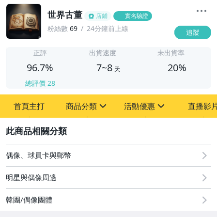
世界古董
店鋪
實名驗證
粉絲數
69
24分鐘前上線
追蹤
7
正評
出貨速度
未出貨率
96.7%
7~8
20%
天
總評價
28
首頁主打
商品分類
活動優惠
直播影
sign
sign
2
其它
[全店] 粉絲專享
[全店] 周年慶
偶像、球員卡與郵幣
明星與偶像周邊
韓團/偶像團體