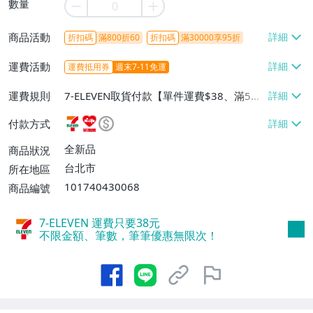
數量
商品活動
折扣碼
滿800折60
折扣碼
滿30000享95折
運費活動
運費抵用券
週末7-11免運
運費規則
7-ELEVEN取貨付款【單件運費$38、滿5件
或消費滿$1298免運費】、7-ELEVEN取貨
付款方式
不付款【免運費】、萊爾富取貨付款【單件
運費$60、滿5件或消費滿$1298免運
全新品
商品狀況
費】、宅配/貨運【單件運費$120、滿5件
台北市
所在地區
或消費滿$1598免運費】
101740430068
商品編號
7-ELEVEN 運費只要
38
元
不限金額、筆數，筆筆優惠無限次！