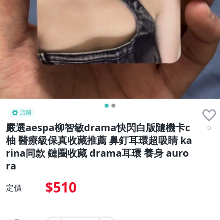
店鋪
嚴選aespa柳智敏drama快閃白版隨機卡c
0
柚 醫療級保真收藏推薦 鼻釘耳環超吸睛 ka
rina同款 鏈圈收藏 drama耳環 養身 auro
ra
$510
定價