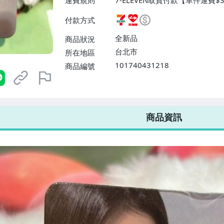
運費規則
7-ELEVEN取貨付款【單件運費$
ELEVEN取貨不付款【免運費】
付款方式
或消費滿$1298免運費】、宅配
$1598免運費】
全新品
商品狀況
台北市
所在地區
101740431218
商品編號
7-ELEVEN 運費只要
38
元
不限金額、筆數，筆筆優惠無限次！
商品資訊