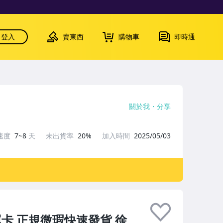
登入
賣東西
購物車
即時通
關於我
分享
速度
7~8
天
未出貨率
20%
加入時間
2025/05/03
得幸運卡 正規微瑕快速發貨 徐