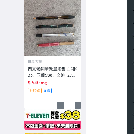
世界古董
四支老鋼筆嚴選搭售 白翎4
35、玉蘭988、文迪127、
文達835 同樣未上墨 使用
$ 540
89折
久經考驗的老工藝 白翎43
折扣碼
直購
5、玉蘭988、文迪127、
文達835 老