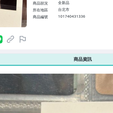
$1598免運費】
全新品
商品狀況
台北市
所在地區
101740431336
商品編號
7-ELEVEN 運費只要
38
元
不限金額、筆數，筆筆優惠無限次！
商品資訊