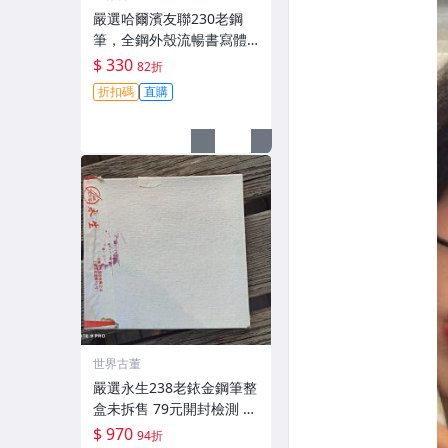
嚴選哈爾濱友聯230老鋼
筆，全鋼外殼流暢書寫體
驗佳 仙鶴圖案祥雲紋飾 老
$ 330
82折
壇收藏佳品 銥售中 筆尖銥
折扣碼
直購
粒 鋼筆 友聯230 仙鶴
世界古董
嚴選永生238老銥金鋼筆整
盒未拆售 79元開封檢測 中
古收藏推薦 鋉絲鋼筆 永生
$ 970
94折