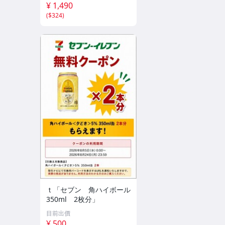
¥ 1,490
(
$324
)
ｔ「セブン 角ハイボール
350ml 2枚分」
目前出價
¥ 500