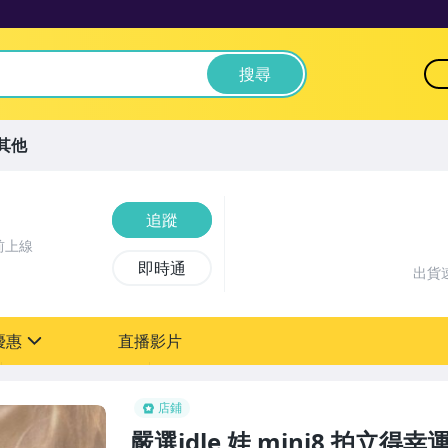
搜尋
其他
追蹤
前上線
即時通
出貨
優惠
直播影片
sign
店鋪
嚴選idle 娃 mini8 拍立