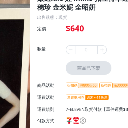
穗珍 金米妮 全昭妍
出售狀態：現貨
$640
定價
數量
商品已下架
商品活動
折扣碼
滿800折60
折扣碼
滿30000
運費活動
運費抵用券
週末7-11免運
運費規則
7-ELEVEN取貨付款【單件運費$
ELEVEN取貨不付款【免運費】
付款方式
或消費滿$1298免運費】、宅配