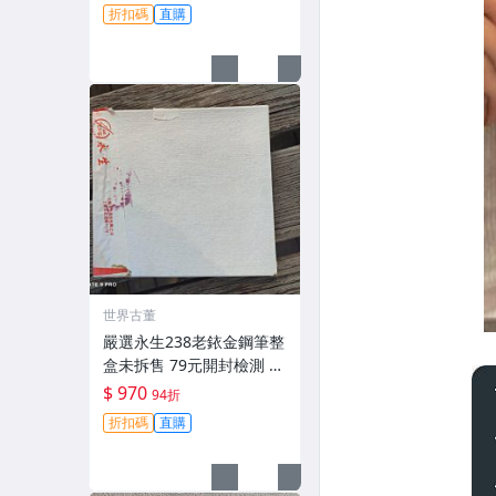
鋼筆 原廠鋼筆
折扣碼
直購
世界古董
嚴選永生238老銥金鋼筆整
盒未拆售 79元開封檢測 中
古收藏推薦 鋉絲鋼筆 永生
$ 970
94折
鋼筆 原廠鋼筆
折扣碼
直購