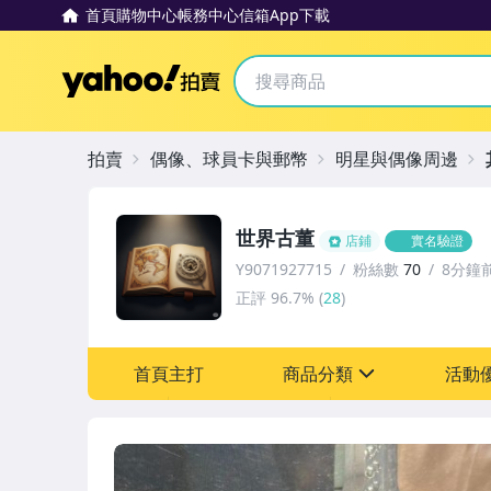
首頁
購物中心
帳務中心
信箱
App下載
Yahoo拍賣
拍賣
偶像、球員卡與郵幣
明星與偶像周邊
世界古董
店鋪
實名驗證
Y9071927715
粉絲數
70
8分鐘
正評
96.7%
(
28
)
首頁主打
商品分類
活動
sign
其它
[全店] 粉絲專享
[全店] 周年慶