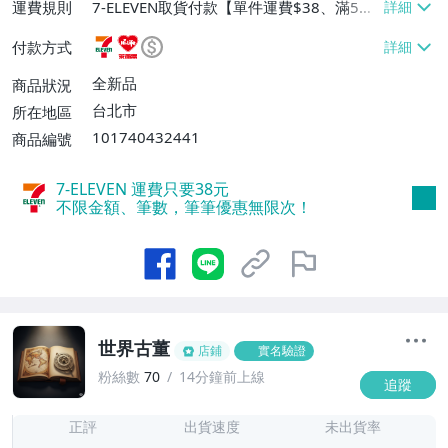
運費規則
7-ELEVEN取貨付款【單件運費$38、滿5件
或消費滿$1298免運費】、7-ELEVEN取貨
付款方式
不付款【免運費】、萊爾富取貨付款【單件
運費$60、滿5件或消費滿$1298免運
全新品
商品狀況
費】、宅配/貨運【單件運費$120、滿5件
台北市
所在地區
或消費滿$1598免運費】
101740432441
商品編號
7-ELEVEN 運費只要
38
元
不限金額、筆數，筆筆優惠無限次！
世界古董
店鋪
實名驗證
粉絲數
70
14分鐘前上線
追蹤
7
正評
出貨速度
未出貨率