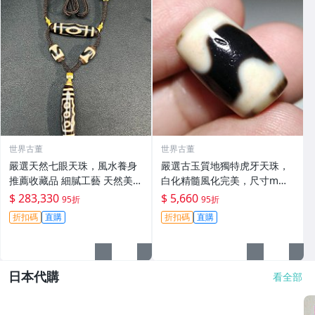
世界古董
世界古董
嚴選天然七眼天珠，風水養身
嚴選古玉質地獨特虎牙天珠，
推薦收藏品 細膩工藝 天然美石
白化精髓風化完美，尺寸mm
七眼天珠 攝魂美飾 寧靜心靈
適合收藏/UI/UI收藏/UI收藏
$ 283,330
$ 5,660
95折
95折
折扣碼
直購
折扣碼
直購
日本代購
看全部