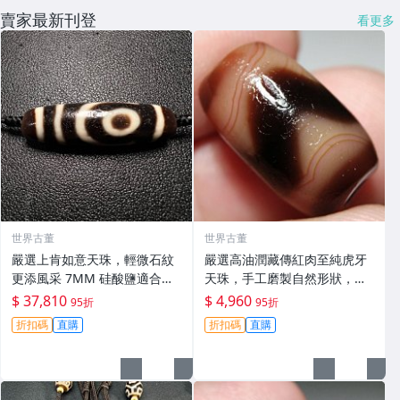
賣家最新刊登
看更多
世界古董
世界古董
嚴選上肯如意天珠，輕微石紋
嚴選高油潤藏傳紅肉至純虎牙
更添風采 7MM 硅酸鹽適合收
天珠，手工磨製自然形狀，風
藏 天珠 硅酸鹽 收藏
化包漂古韻十足，唯美景觀收
$ 37,810
$ 4,960
95折
95折
藏推薦，尺寸mm，紅肉 虎牙
折扣碼
直購
折扣碼
直購
天珠