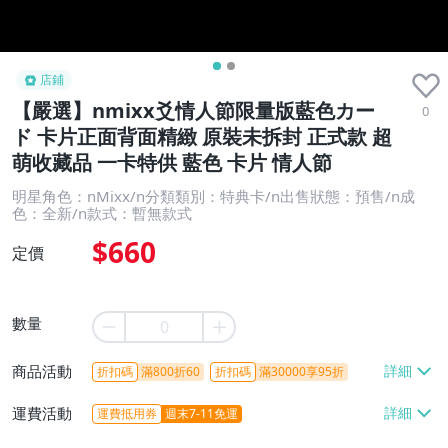
店鋪
【嚴選】nmixx爻情人節限量版藍色カー
0
ド 卡片正面背面精緻 原裝未拆封 正式款 超
萌收藏品 一卡特供 藍色 卡片 情人節
明星角色：nMixx/n分類類別：特典卡/n出售狀態：預售/n成
色：全新/n款式：暫無款式
$660
定價
數量
商品活動
折扣碼
滿800折60
折扣碼
滿30000享95折
運費活動
運費抵用券
週末7-11免運