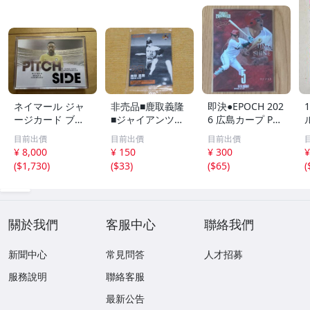
ネイマール ジャ
非売品■鹿取義隆
即決●EPOCH 202
ージカード ブラ
■ジャイアンツOB
6 広島カープ PRE
ジル
カード■2013 読
MIER EDITION
目前出價
目前出價
目前出價
売巨人軍 球団配
小園海斗 /50枚限
¥ 8,000
¥ 150
¥ 300
¥
布プレゼント・新
定 インサートカ
(
$1,730
)
(
$33
)
(
$65
)
(
品未開封■読売ジ
ード TIME TO SH
C
ャイアンツ■
INE エポック
關於我們
客服中心
聯絡我們
新聞中心
常見問答
人才招募
服務說明
聯絡客服
最新公告