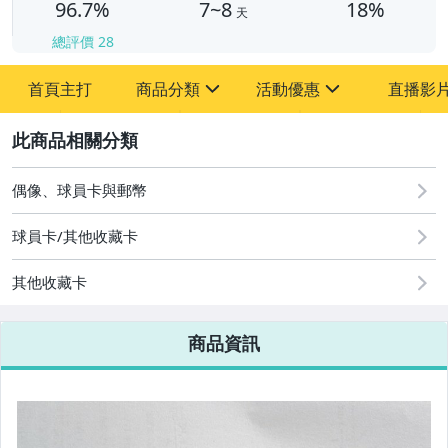
96.7%
7~8
18%
天
總評價
28
首頁主打
商品分類
活動優惠
直播影
sign
sign
2
其它
[全店] 粉絲專享
[全店] 周年慶
偶像、球員卡與郵幣
球員卡/其他收藏卡
其他收藏卡
商品資訊