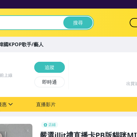
搜尋
韓國KPOP歌手/藝人
追蹤
鐘前上線
即時通
出貨
優惠
直播影片
sign
店鋪
嚴選illit禮直播卡PB版貓咪M