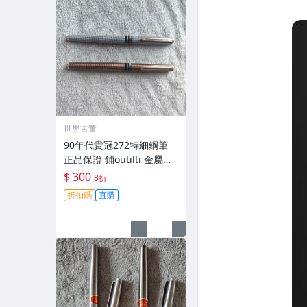
世界古董
90年代貴冠272特細鋼筆
正品保證 鋪outilti 金屬網
格特細筆尖書寫順滑 古典
$ 300
8折
美雅 貴冠272 特細鋼筆 鋪
折扣碼
直購
outilti 金屬網格 細筆尖 9