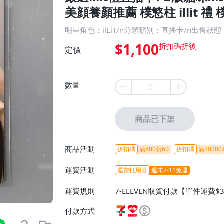
美顔養顏推薦 樸慜柱 illit 禮 
明星角色：ilLiT/n分類類別：直播卡/n出售狀
$1,100
定價
數量
商品已下架
商品活動
折扣碼
滿800折60
折扣碼
滿30000
運費活動
運費抵用券
週末7-11免運
運費規則
7-ELEVEN取貨付款【單件運費$
ELEVEN取貨不付款【免運費】
付款方式
或消費滿$1298免運費】、宅配