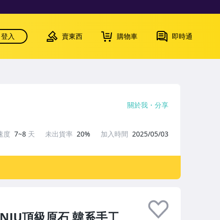
登入
賣東西
購物車
即時通
關於我
分享
速度
7~8
天
未出貨率
20%
加入時間
2025/05/03
INJU頂級原石 韓系手工