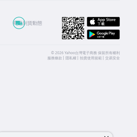
APP St
商品到貨動態
Google
©
2026
Yahoo台灣電子商務 保留所有權利
服務條款
隱私權
拍賣使用規範
交易安全