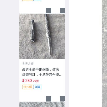
8 鏡面 鋰
世界古董
嚴選金豪中細鋼筆，釘珠
鑲鑽設計，手感佳適合學
生寫作業 記筆記 金屬覆漆
$ 280
79折
材質 金豪 中細 鋪珠
折扣碼
直購