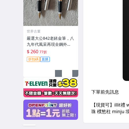
世界古董
嚴選大公842老銥金筆，八
九年代風采再現全鋼外
觀，隨機附送兩種筆夾。
$ 260
77折
全新未使用，保存極佳。 8
折扣碼
直購
42老鋼筆 全鋼金筆 未用過
墨水