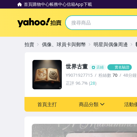
首頁
購物中心
帳務中心
信箱
App下載
Yahoo拍賣
拍賣
偶像、球員卡與郵幣
明星與偶像周邊
世界古董
店鋪
實名驗證
Y9071927715
粉絲數
70
48分
正評
96.7%
(
28
)
首頁主打
商品分類
活動
sign
其它
[全店] 粉絲專享
[全店] 周年慶