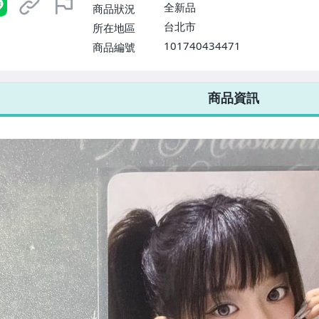
$1598免運費】
全新品
商品狀況
台北市
所在地區
101740434471
商品編號
7-ELEVEN 運費只要
38
元
不限金額、筆數，筆筆優惠無限次！
商品資訊