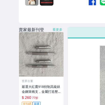
賣家最新刊登
看更多
世界古董
嚴選大紅鷹918特制高級銥
金鋼筆兩支，金屬打造壓
手不累，細膩鋒毫順滑書
$ 260
77折
寫。收藏佳品！ 大紅鷹 91
折扣碼
直購