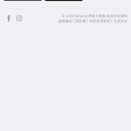
facebook
Instagram
©
2026
Yahoo台灣電子商務 保留所有權利
服務條款
隱私權
拍賣使用規範
交易安全