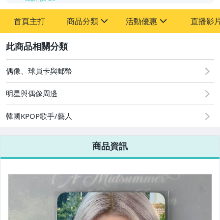
首頁主打
商品分類
活動優惠
直播影
sign
sign
2
其它
[全店] 粉絲專享
[全店] 周年慶
偶像、球員卡與郵幣
明星與偶像周邊
韓國KPOP歌手/藝人
商品資訊