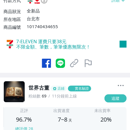
付款方式
不付款【免運費】、萊爾富取貨付款【單件
運費$60、滿5件或消費滿$1298免運
全新品
商品狀況
費】、宅配/貨運【單件運費$120、滿5件
台北市
所在地區
或消費滿$1598免運費】
101740434655
商品編號
7-ELEVEN 運費只要
38
元
不限金額、筆數，筆筆優惠無限次！
世界古董
店鋪
實名驗證
粉絲數
69
11分鐘前上線
追蹤
7
正評
出貨速度
未出貨率
96.7%
7~8
20%
天
總評價
28