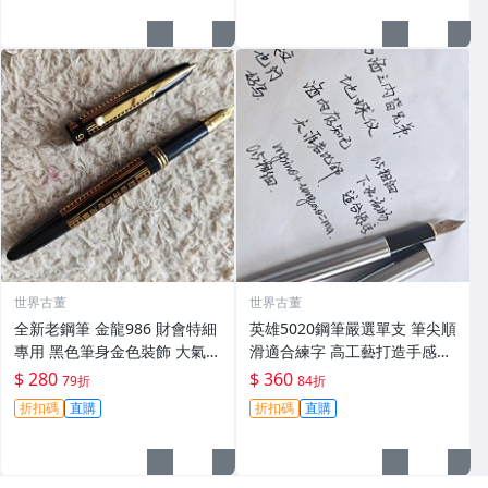
世界古董
世界古董
全新老鋼筆 金龍986 財會特細
英雄5020鋼筆嚴選單支 筆尖順
專用 黑色筆身金色裝飾 大氣順
滑適合練字 高工藝打造手感佳
滑好寫 小明尖 筆夾輕微氧化
英雄5020 鋪筆 卡其色 鉑金鍍
$ 280
$ 360
79折
84折
無損毫毛 新手舊藏共賞 財會鋼
工藝 經典款式 英雄5020 鋪筆
折扣碼
直購
折扣碼
直購
筆 傳承工藝 滑動自如 古典風
時尚經典 字體工整