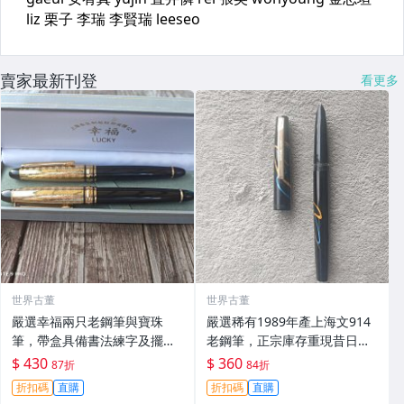
賣家最新刊登
看更多
世界古董
世界古董
嚴選幸福兩只老鋼筆與寶珠
嚴選稀有1989年產上海文914
筆，帶盒具備書法練字及擺件
老鋼筆，正宗庫存重現昔日風
多用途 大氣做工 可收藏 鋼筆
華 南星同屬知名鋼筆品牌 上海
$ 430
$ 360
87折
84折
老古董 筆具
文學 鋪金鋼筆
折扣碼
直購
折扣碼
直購