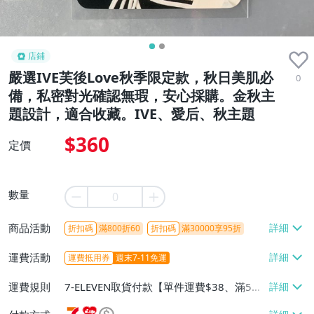
店鋪
嚴選IVE芙後Love秋季限定款，秋日美肌必
0
備，私密對光確認無瑕，安心採購。金秋主
題設計，適合收藏。IVE、愛后、秋主題
$360
定價
數量
商品活動
折扣碼
滿800折60
折扣碼
滿30000享95折
運費活動
運費抵用券
週末7-11免運
運費規則
7-ELEVEN取貨付款【單件運費$38、滿5件
或消費滿$1298免運費】、7-ELEVEN取貨