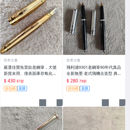
世界古董
世界古董
嚴選佳寶魚雷款老鋼筆，大號
飛利浦9301老鋼筆90年代真品
新貨未用、僅表面庫存氧化痕
全新無墨 老式飛機尖造型 典藏
跡，筆尖順滑。細節請參照圖
收藏 飛利浦9301 和英雄240相
$ 430
$ 280
87折
79折
片。 老鋼筆 佳寶 魚雷 時尚 筆
似 只此十餘支 限量上架
折扣碼
直購
折扣碼
直購
尖