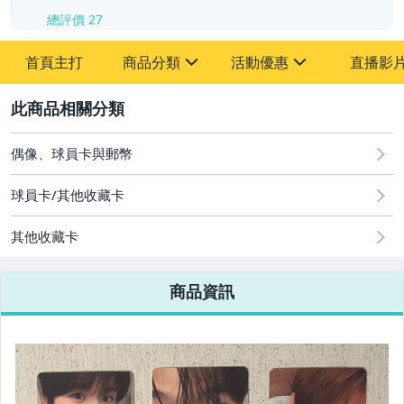
總評價
27
首頁主打
商品分類
活動優惠
直播影
sign
sign
2
其它
[全店] 粉絲專享
[全店] 周年慶
偶像、球員卡與郵幣
球員卡/其他收藏卡
其他收藏卡
商品資訊