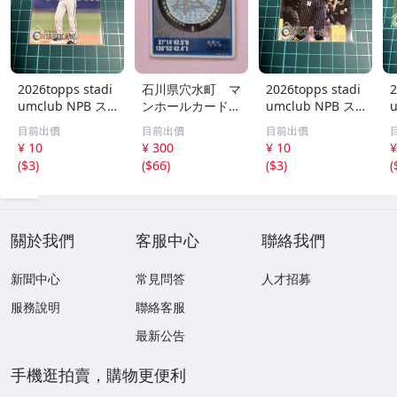
2026topps stadi
石川県穴水町 マ
2026topps stadi
2
umclub NPB ス
ンホールカード
umclub NPB ス
タジアムクラブ 1
A001 ロット00
タジアムクラブ 1
目前出價
目前出價
目前出價
60 オリックスバ
4
68 オリックスバ
¥ 10
¥ 300
¥ 10
¥
ファローズ 西川
ファローズ 杉本
(
$3
)
(
$66
)
(
$3
)
(
龍馬
裕太郎
關於我們
客服中心
聯絡我們
新聞中心
常見問答
人才招募
服務說明
聯絡客服
最新公告
手機逛拍賣，購物更便利