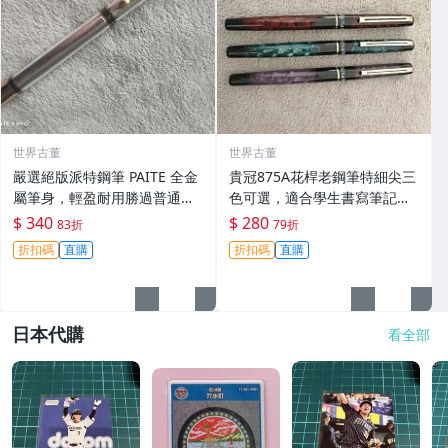
世界古董
世界古董
嚴選絕版派特鋼筆 PAITE 全金
貴冠875A花桿老鋼筆特細尖三
屬筆身，輕盈耐用勝過普通筆
色可選，適合學生書寫筆記與
款。銀色條紋設計搭配黑金配
練字數量有限嚴選推薦 875a
$ 340
$ 280
83折
79折
件，展現高級風採。類似派克
老鋼筆 鎳合金 筆尖
折扣碼
直購
折扣碼
直購
小明尖0.5mm筆芯，滑順書寫
帶微阻尼感
日本代購
看全部