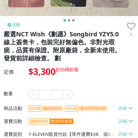
店鋪
嚴選NCT Wish《劃愿》Songbird YZY5.0
0
線上簽售卡，包裝完好無偏色。非對光瑕
疵，品質有保證。附原廠袋，全新未使用。
發貨前詳細檢查。 劃
$3,300
定價
數量
商品活動
折扣碼
滿800折60
折扣碼
滿30000享95折
運費活動
運費抵用券
驚喜$99免運
運費規則
7-ELEVEN取貨付款【單件運費$38、滿5件