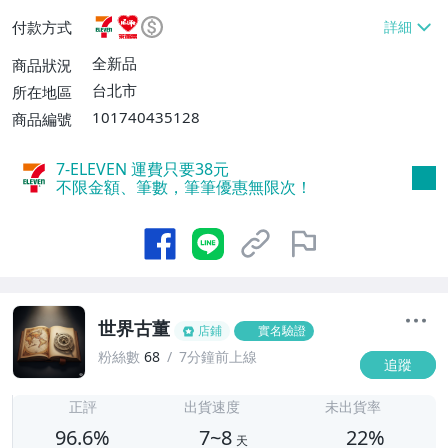
或消費滿$1298免運費】、7-ELEVEN取貨
付款方式
不付款【免運費】、萊爾富取貨付款【單件
運費$60、滿5件或消費滿$1298免運
全新品
商品狀況
費】、宅配/貨運【單件運費$120、滿5件
台北市
所在地區
或消費滿$1598免運費】
101740435128
商品編號
7-ELEVEN 運費只要
38
元
不限金額、筆數，筆筆優惠無限次！
世界古董
店鋪
實名驗證
粉絲數
68
7分鐘前上線
追蹤
7
正評
出貨速度
未出貨率
96.6%
7~8
22%
天