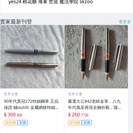
賣家最新刊登
看更多
世界古董
世界古董
90年代貴冠272特細鋼筆 正品
嚴選大公842老銥金筆，八九
保證 鋪outilti 金屬網格特細筆
年代風采再現全鋼外觀，隨機
尖書寫順滑 古典美雅 貴冠272
附送兩種筆夾。全新未使用，
$ 300
$ 260
8折
77折
特細鋼筆 鋪outilti 金屬網格
保存極佳。 842老鋼筆 全鋼金
折扣碼
直購
折扣碼
直購
細筆尖 9
筆 未用過墨水