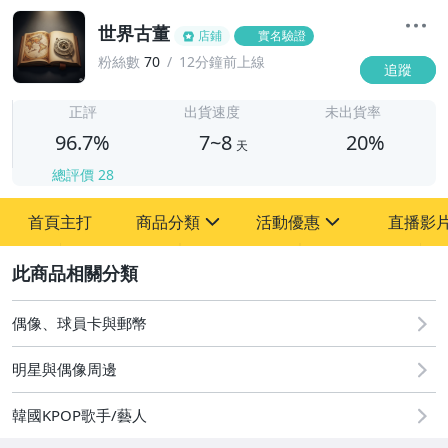
世界古董
店鋪
實名驗證
粉絲數
70
12分鐘前上線
追蹤
7
正評
出貨速度
未出貨率
96.7%
7~8
20%
天
總評價
28
首頁主打
商品分類
活動優惠
直播影
sign
sign
2
其它
[全店] 粉絲專享
[全店] 周年慶
偶像、球員卡與郵幣
明星與偶像周邊
韓國KPOP歌手/藝人