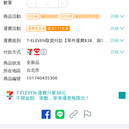
數量
商品活動
折扣碼
滿800折60
折扣碼
滿30000享95折
運費活動
運費抵用券
週末7-11免運
運費規則
7-ELEVEN取貨付款【單件運費$38、滿5件
或消費滿$1298免運費】、7-ELEVEN取貨
付款方式
不付款【免運費】、萊爾富取貨付款【單件
運費$60、滿5件或消費滿$1298免運
全新品
商品狀況
費】、宅配/貨運【單件運費$120、滿5件
台北市
所在地區
或消費滿$1598免運費】
101740435306
商品編號
7-ELEVEN 運費只要
38
元
不限金額、筆數，筆筆優惠無限次！