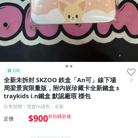
店鋪
全新未拆封 SKZOO 鉄盒「An可」線下場
0
周梁景寅限量版，附內嵌珍藏卡全新鐵盒 s
traykids i.n鐵盒 默認廠瑕 標包
出售狀態：現貨/n成色：全新
$900
定價