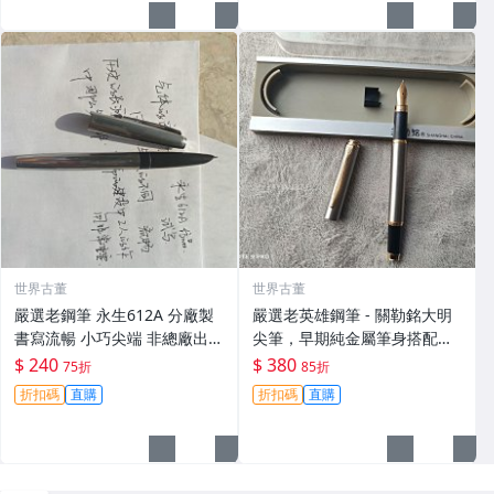
世界古董
世界古董
嚴選老鋼筆 永生612A 分廠製
嚴選老英雄鋼筆 - 關勒銘大明
書寫流暢 小巧尖端 非總廠出品
尖筆，早期純金屬筆身搭配膠
新品未染墨 試用書寫順滑 永生
木舌，可拔插墨囊，典藏級做
$ 240
$ 380
75折
85折
612A 鋪筆 鋪筆尖
工少有假貨 早期英雄鋼筆 大明
折扣碼
直購
折扣碼
直購
尖 銅製筆身 膠木舌 翻新包裝
儲藏佳品