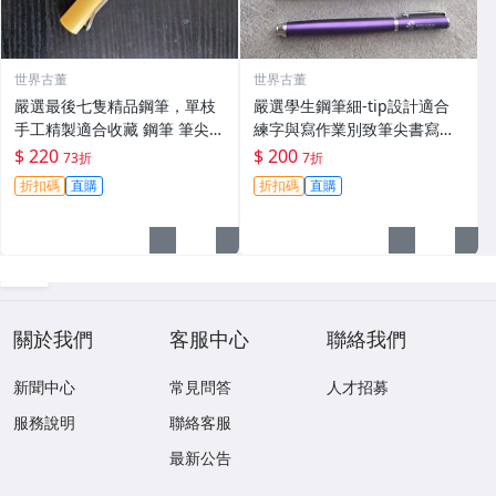
世界古董
世界古董
嚴選最後七隻精品鋼筆，單枝
嚴選學生鋼筆細-tip設計適合
手工精製適合收藏 鋼筆 筆尖
練字與寫作業別致筆尖書寫順
字典 筆尖
滑單支出售詳細請查看圖文關
$ 220
$ 200
73折
7折
鍵詞：鋼筆 筆尖 字體練習
折扣碼
直購
折扣碼
直購
關於我們
客服中心
聯絡我們
新聞中心
常見問答
人才招募
服務說明
聯絡客服
最新公告