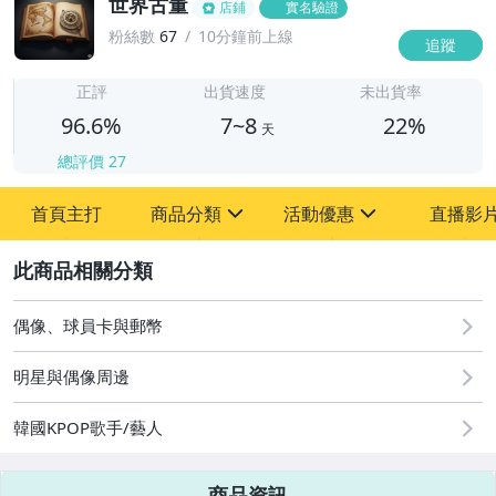
世界古董
店鋪
實名驗證
粉絲數
67
10分鐘前上線
追蹤
7
正評
出貨速度
未出貨率
96.6%
7~8
22%
天
總評價
27
首頁主打
商品分類
活動優惠
直播影
sign
sign
2
其它
[全店] 粉絲專享
[全店] 周年慶
偶像、球員卡與郵幣
明星與偶像周邊
韓國KPOP歌手/藝人
商品資訊