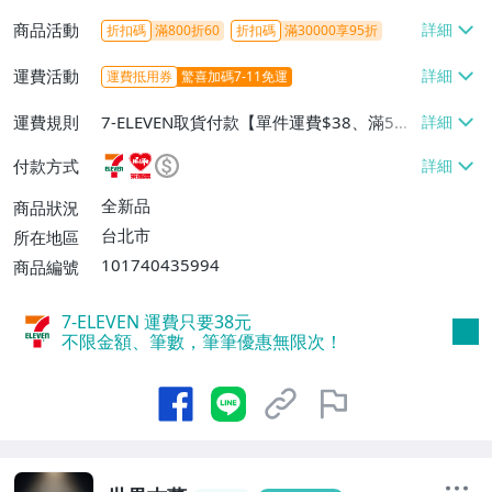
商品活動
折扣碼
滿800折60
折扣碼
滿30000享95折
運費活動
運費抵用券
驚喜加碼7-11免運
運費規則
7-ELEVEN取貨付款【單件運費$38、滿5件
或消費滿$1298免運費】、7-ELEVEN取貨
付款方式
不付款【免運費】、萊爾富取貨付款【單件
運費$60、滿5件或消費滿$1298免運
全新品
商品狀況
費】、宅配/貨運【單件運費$120、滿5件
台北市
所在地區
或消費滿$1598免運費】
101740435994
商品編號
7-ELEVEN 運費只要
38
元
不限金額、筆數，筆筆優惠無限次！