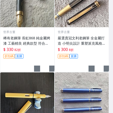
世界古董
世界古董
稀有老鋼筆 長虹868 純金屬烤
嚴選貴冠文利老鋼筆 全金屬打
漆 工藝精良 經典款型 符合日
造 小明尖設計 重塑派克風格
用與收藏 防滑筆握 重量適中
時尚復古 專為國人量身打造 輕
$ 330
$ 300
82折
8折
宜練字 護膽版 老鋼筆 收藏品
便易握書寫更順手 久藏老庫存
折扣碼
直購
折扣碼
直購
銅金表面氧化痕跡 正常使用無
礙 建