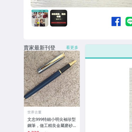
賣家最新刊登
看更多
世界古董
文忠999特細小明尖袖珍型
鋼筆，做工精良金屬磨砂
桿，手感舒適配色高雅，