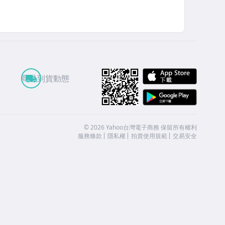
APP St
商品到貨動態
Google
©
2026
Yahoo台灣電子商務 保留所有權利
服務條款
隱私權
拍賣使用規範
交易安全