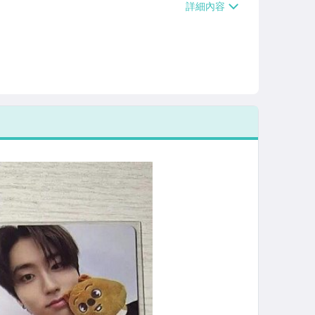
/貨運【單件運費$120、滿5件或消費滿