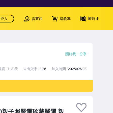
登入
賣東西
購物車
即時通
關於我
分享
速度
7~8
天
未出貨率
22%
加入時間
2025/05/03
S2.0親子照嚴選珍藏嚴選 親