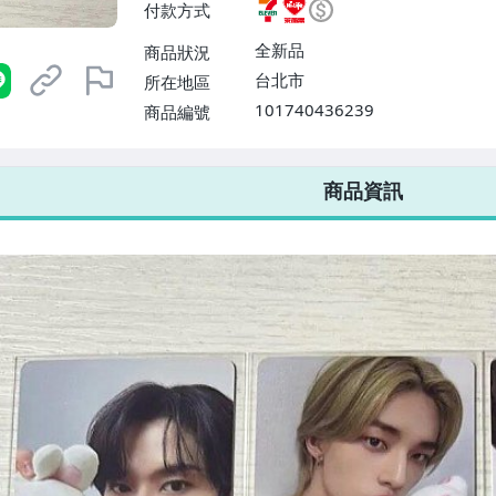
付款方式
或消費滿$1298免運費】、宅配
$1598免運費】
全新品
商品狀況
台北市
所在地區
101740436239
商品編號
7-ELEVEN 運費只要
38
元
不限金額、筆數，筆筆優惠無限次！
商品資訊