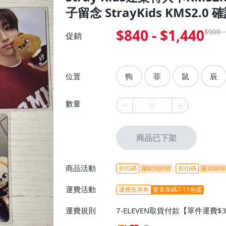
子留念 StrayKids KMS2.0 
$840 - $1,440
$900 -
促銷
位置
狗
菲
鼠
辰
數量
商品已下架
商品活動
折扣碼
滿800折60
折扣碼
滿30000
運費活動
運費抵用券
驚喜加碼7-11免運
運費規則
7-ELEVEN取貨付款【單件運費$
ELEVEN取貨不付款【免運費】