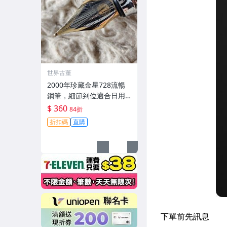
世界古董
2000年珍藏金星728流暢
鋼筆，細節到位適合日用
與收藏 金星 728 鋪料 鉛筆
$ 360
84折
感
折扣碼
直購