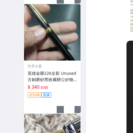
世界古董
英雄金榮226全新 Unused
古銅磨砂黑收藏辦公好物
英雄鋼筆 國產 名筆 業界推
$ 340
83折
薦 抗磨耐用
折扣碼
直購