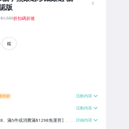
0
確認版
 $1,500
糯
享95折
38、滿5件或消費滿$1298免運費】、7-
、萊爾富取貨付款【單件運費$60、滿5件