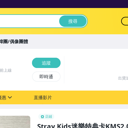
搜尋
韓團/偶像團體
追蹤
鐘前上線
即時通
出貨
優惠
直播影片
sign
店鋪
Stray Kids迷樂特典卡KM