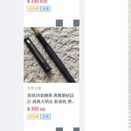
$ 330
82折
嚴選推薦給小巧喜好者，
折扣碼
直購
成色極佳。 老式鋼筆 文具
收藏
世界古董
英雄26老鋼筆 典雅磨砂設
計 經典大明尖 新成色 擠捏
吸墨 筆尖 細節上墨 鎖定收
$ 300
8折
藏 2018 新款 銚筆 國產鋼
折扣碼
直購
筆