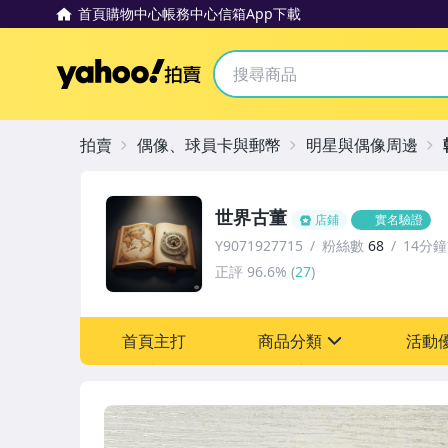
首頁
購物中心
帳務中心
信箱
App下載
Yahoo拍賣
拍賣
偶像、球員卡與郵幣
明星與偶像周邊
世界古董
店鋪
實名驗證
Y9071927715
粉絲數
68
14分
正評
96.6%
(
27
)
首頁主打
商品分類
活動
sign
其它
[全店] 粉絲專享
[全店] 周年慶