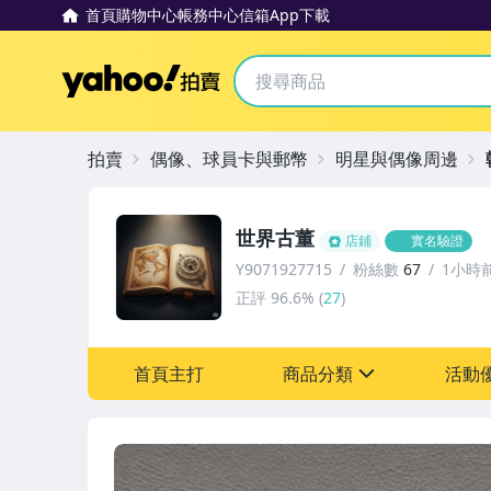
首頁
購物中心
帳務中心
信箱
App下載
Yahoo拍賣
拍賣
偶像、球員卡與郵幣
明星與偶像周邊
世界古董
店鋪
實名驗證
Y9071927715
粉絲數
67
1小時
正評
96.6%
(
27
)
首頁主打
商品分類
活動
sign
其它
[全店] 粉絲專享
[全店] 周年慶