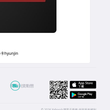
APP St
商品到貨動態
Google
©
2026
Yahoo台灣電子商務 保留所有權利