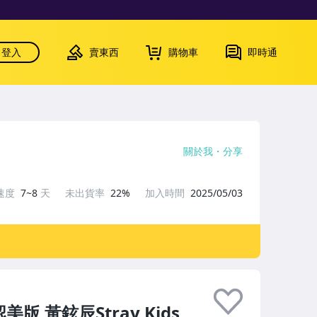
登入
賣東西
購物車
即時通
關於我
分享
速度
7~8
天
未出貨率
22%
加入時間
2025/05/03
 黃鉉辰Stray Kids