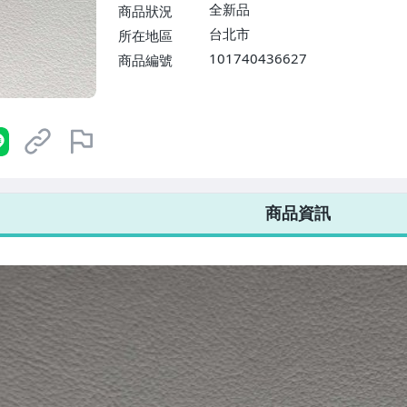
$1598免運費】
全新品
商品狀況
台北市
所在地區
101740436627
商品編號
7-ELEVEN 運費只要
38
元
不限金額、筆數，筆筆優惠無限次！
商品資訊