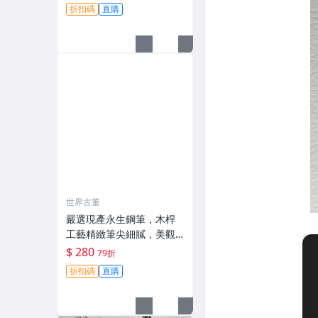
鋪裝
折扣碼
直購
世界古董
嚴選現產永生鋼筆，木桿
工藝精緻筆尖細膩，美觀
花紋可收藏 永生鋼筆 工藝
$ 280
79折
木桿 鋼筆 花紋
折扣碼
直購