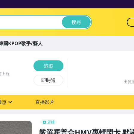
搜尋
韓國KPOP歌手/藝人
追蹤
前上線
即時通
出貨
優惠
直播影片
sign
店鋪
嚴選霍普合HMV專輯閃卡 默認美版