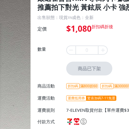
推薦拍下對光 黃鉉辰 小卡 強
出售狀態：現貨/n成色：全新
$1,080
定價
數量
商品已下架
商品活動
折扣碼
滿800折60
折扣碼
滿30000
運費活動
運費抵用券
驚喜加碼7-11免運
運費規則
7-ELEVEN取貨付款【單件運費$
ELEVEN取貨不付款【免運費】
付款方式
或消費滿$1298免運費】、宅配