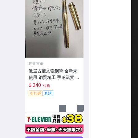
世界古董
嚴選古董文強鋼筆 全新未
使用 銅質精工 手感沉實 採
用經典設計 掉漆顯舊趣試
$ 240
75折
用更佳 文書好幫手 文強鋼
折扣碼
直購
筆 金屬文具 鉑金老字典 筆
尖細膩 字跡清爽 老物