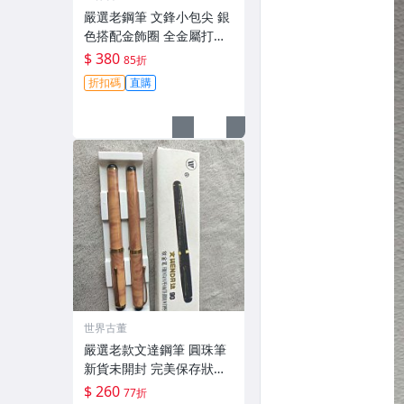
嚴選老鋼筆 文鋒小包尖 銀
色搭配金飾圈 全金屬打造
書寫流順 輕便好握 現貨有
$ 380
85折
限 時代錦標 收藏推薦 圓潤
折扣碼
直購
飽滿 老鋼筆 圓珠筆頭 筆身
金屬
世界古董
嚴選老款文達鋼筆 圓珠筆
新貨未開封 完美保存狀態
可收藏使用 花色獨特 絕版
$ 260
77折