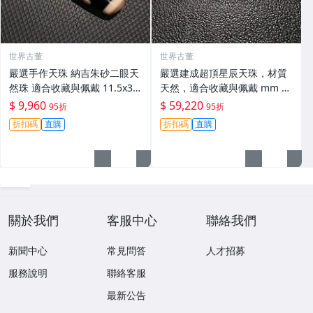
世界古董
世界古董
嚴選手作天珠 納吉朱砂二眼天
嚴選建成超頂星辰天珠，材質
然珠 適合收藏與佩戴 11.5x38
天然，適合收藏與佩戴 mm 精
mm 天然珠 衝勁 祥瑞
準關鍵詞：天珠 星辰 天地
$ 9,960
$ 59,220
95折
95折
折扣碼
直購
折扣碼
直購
關於我們
客服中心
聯絡我們
新聞中心
常見問答
人才招募
服務說明
聯絡客服
最新公告