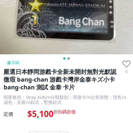
店鋪
嚴選日本靜岡游戲卡全新未開封無對光默認
0
微瑕 bang-chan 游戲卡灣岸金泰キズ小卡
bang-chan 測試 金泰 卡片
明星角色：Stray Kids/n分類類別：周邊卡/n出售狀態：預售/n
成色：全新/n款式：暫無款式
$5,100
定價