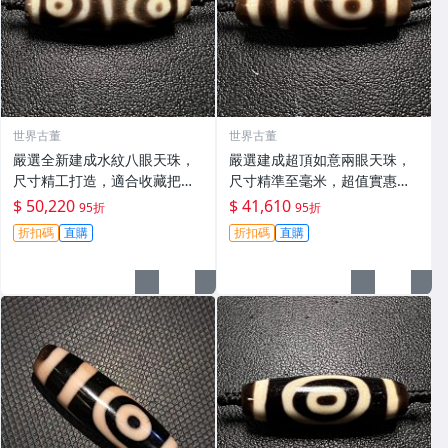
世界古董
世界古董
嚴選全新建成水紋八眼天珠，
嚴選建成超頂如意兩眼天珠，
尺寸精工打造，適合收藏把玩
尺寸精準至毫米，超值實惠價
mm 全新天珠 收藏 把玩
格等您搶！天珠收藏、祈福儀
$ 50,220
$ 41,610
95折
95折
式、淨化專用 建成天珠 祈福
折扣碼
直購
折扣碼
直購
天然天珠