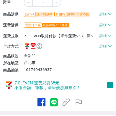
數量
商品活動
折扣碼
滿800折60
折扣碼
滿30000享95折
運費活動
運費抵用券
驚喜加碼7-11免運
運費規則
7-ELEVEN取貨付款【單件運費$38、滿5件
或消費滿$1298免運費】、7-ELEVEN取貨
付款方式
不付款【免運費】、萊爾富取貨付款【單件
運費$60、滿5件或消費滿$1298免運
全新品
商品狀況
費】、宅配/貨運【單件運費$120、滿5件
台北市
所在地區
或消費滿$1598免運費】
101740436937
商品編號
7-ELEVEN 運費只要
38
元
不限金額、筆數，筆筆優惠無限次！