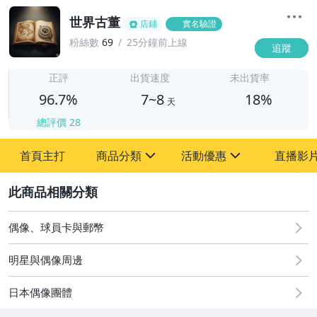
世界古董
店鋪
實名驗證
粉絲數
69
25分鐘前上線
追蹤
7
正評
出貨速度
未出貨率
96.7%
7~8
18%
天
總評價
28
首頁主打
商品分類
活動優惠
直播影
sign
sign
2
其它
[全店] 粉絲專享
[全店] 周年慶
偶像、球員卡與郵幣
明星與偶像周邊
日本偶像團體